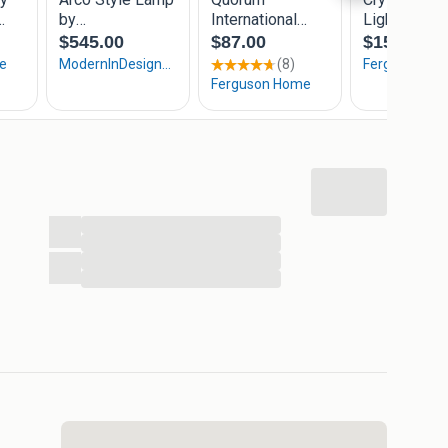
...
...
...
...