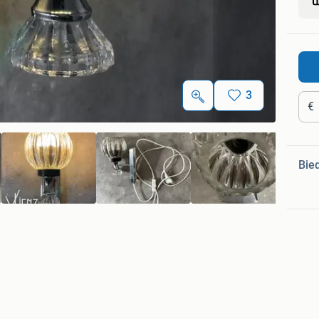
3
€
Bie