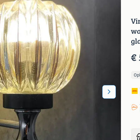
Vi
wa
gl
€ 
Op