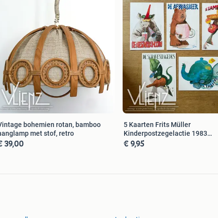
Vintage bohemien rotan, bamboo
5 Kaarten Frits Müller
hanglamp met stof, retro
Kinderpostzegelactie 1983
€ 39,00
€ 9,95
wenskaart