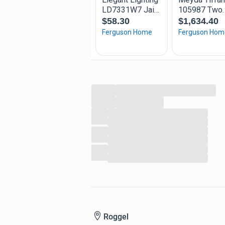
...
...
...
...
...
...
...
...
Roggel