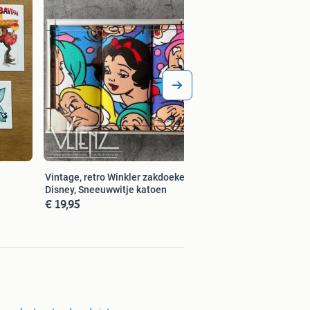
Vintage, retro, roz
koptelefoon, hoed, 
€ 49,00
Vintage, retro Winkler zakdoeken
Disney, Sneeuwwitje katoen
€ 19,95