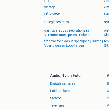
Retro
vin
vintage
vin
retro gieter
sta
theeglazen retro
ret
dark gyarados celebrations in
pie
Verzamelkaartspellen | Pokémon
Kla
traptractor claas in Speelgoed | Buiten |
fen
Voertuigen en Loopfietsen
Git
Audio, Tv en Foto
A
Digitale camera's
Luidsprekers
O
Stereo's
P
Televisies
V