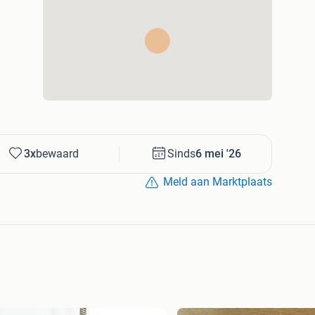
3x
bewaard
Sinds
6 mei '26
Meld aan Marktplaats