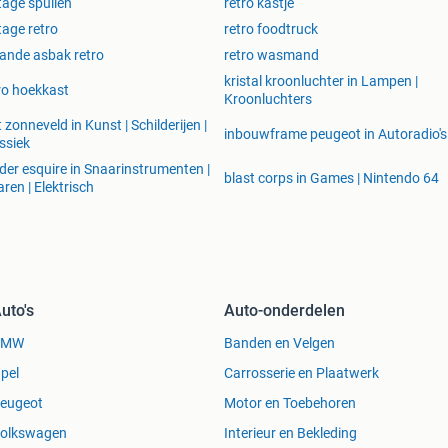
tage spullen
retro kastje
tage retro
retro foodtruck
ande asbak retro
retro wasmand
kristal kroonluchter in Lampen |
ro hoekkast
Kroonluchters
t zonneveld in Kunst | Schilderijen |
inbouwframe peugeot in Autoradio's
ssiek
der esquire in Snaarinstrumenten |
blast corps in Games | Nintendo 64
aren | Elektrisch
uto's
Auto-onderdelen
BMW
Banden en Velgen
pel
Carrosserie en Plaatwerk
eugeot
Motor en Toebehoren
olkswagen
Interieur en Bekleding