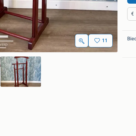
€
Bie
11