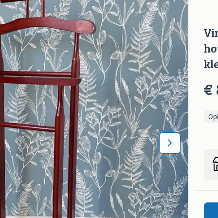
Vi
ho
kl
€ 
Op