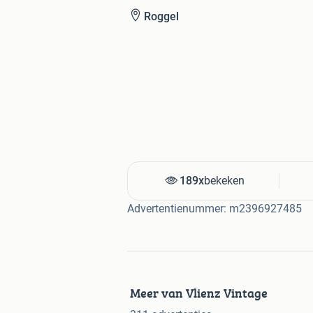
Roggel
189x
bekeken
Advertentienummer: m2396927485
Meer van Vlienz Vintage