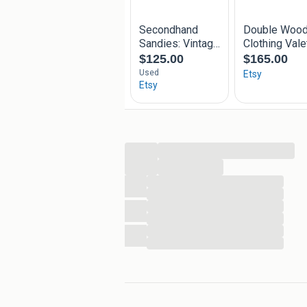
...
...
...
...
...
...
...
...