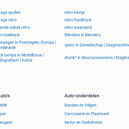
tage spullen
retro kastje
tage retro
retro foodtruck
ande asbak retro
retro wasmand
ro hoekkast
Blenders in Blenders
rwegen in Postzegels | Europa |
spero in Gereedschap | Zaagmachin
ndinavië
ck tamiya in Modelbouw |
drank* in Woonaccessoires | Etagèr
iografisch | Auto's
uto's
Auto-onderdelen
BMW
Banden en Velgen
pel
Carrosserie en Plaatwerk
eugeot
Motor en Toebehoren