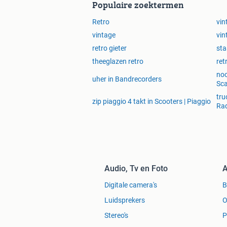
Populaire zoektermen
Retro
vin
vintage
vin
retro gieter
sta
theeglazen retro
ret
noo
uher in Bandrecorders
Sca
tru
zip piaggio 4 takt in Scooters | Piaggio
Rad
Audio, Tv en Foto
A
Digitale camera's
Luidsprekers
O
Stereo's
P