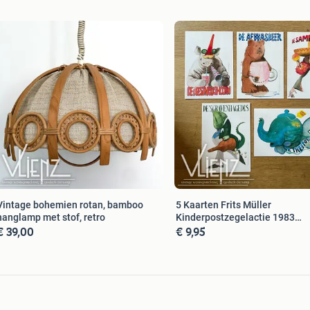
Vintage bohemien rotan, bamboo
5 Kaarten Frits Müller
hanglamp met stof, retro
Kinderpostzegelactie 1983
€ 39,00
€ 9,95
wenskaart