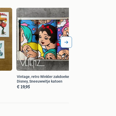
Vintage, retro, roz
koptelefoon, hoed, 
€ 49,00
Vintage, retro Winkler zakdoeken
Disney, Sneeuwwitje katoen
€ 19,95