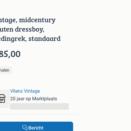
ntage, midcentury
uten dressboy,
edingrek, standaard
85,00
halen
Vlienz Vintage
20 jaar op Marktplaats
...
Bericht