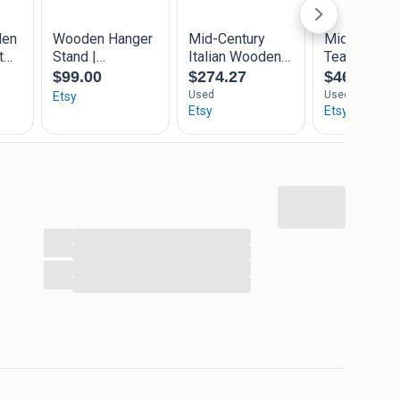
...
...
...
...