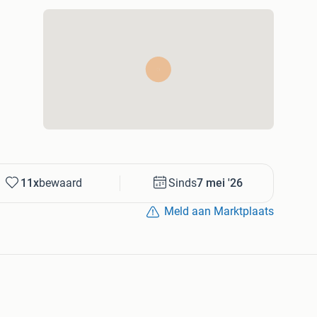
11x
bewaard
Sinds
7 mei '26
Meld aan Marktplaats