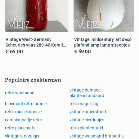
Vintage West-Germany
Vintage, midcentury, art deco
Scheurich vaas 288-40 Koralle
plafondlamp lamp streepjes
€ 65,00
€ 59,00
rood
Populaire zoektermen
vintage bamboe
retro wasmand
plantenstandaard
bloempot retro oranje
retro hagelslag
retro muziekdoosje
vintage amersfoort
campingbedje retro
vintage eierdopjes
retro placemats
retro plantentafel
vintage stofzuiger
vintage wasmand brabantia