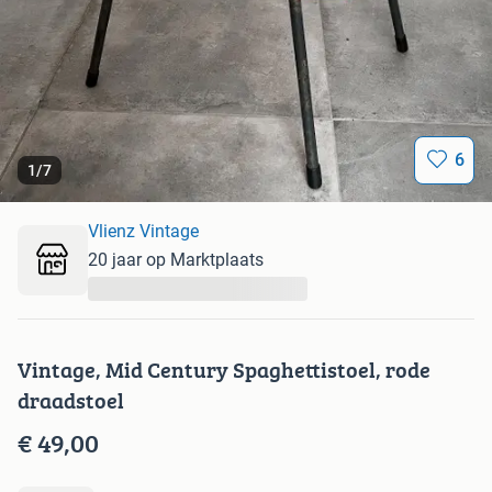
6
1
/
7
Vlienz Vintage
20 jaar op Marktplaats
...
Vintage, Mid Century Spaghettistoel, rode
draadstoel
€ 49,00