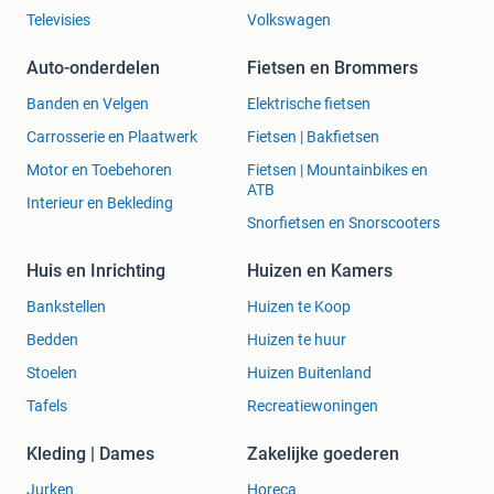
Televisies
Volkswagen
Auto-onderdelen
Fietsen en Brommers
Banden en Velgen
Elektrische fietsen
Carrosserie en Plaatwerk
Fietsen | Bakfietsen
Motor en Toebehoren
Fietsen | Mountainbikes en
ATB
Interieur en Bekleding
Snorfietsen en Snorscooters
Huis en Inrichting
Huizen en Kamers
Bankstellen
Huizen te Koop
Bedden
Huizen te huur
Stoelen
Huizen Buitenland
Tafels
Recreatiewoningen
Kleding | Dames
Zakelijke goederen
Jurken
Horeca