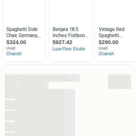
...
...
...
...
...
...
...
...
...
...
...