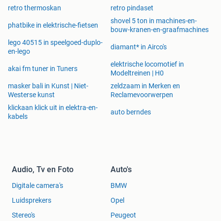
retro thermoskan
retro pindaset
shovel 5 ton in machines-en-
phatbike in elektrische-fietsen
bouw-kranen-en-graafmachines
lego 40515 in speelgoed-duplo-
diamant* in Airco's
en-lego
elektrische locomotief in
akai fm tuner in Tuners
Modeltreinen | H0
masker bali in Kunst | Niet-
zeldzaam in Merken en
Westerse kunst
Reclamevoorwerpen
klickaan klick uit in elektra-en-
auto berndes
kabels
Audio, Tv en Foto
Auto's
Digitale camera's
BMW
Luidsprekers
Opel
Stereo's
Peugeot