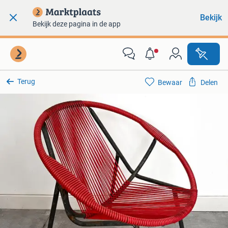
Bekijk
Bekijk deze pagina in de app
Terug
Bewaar
Delen