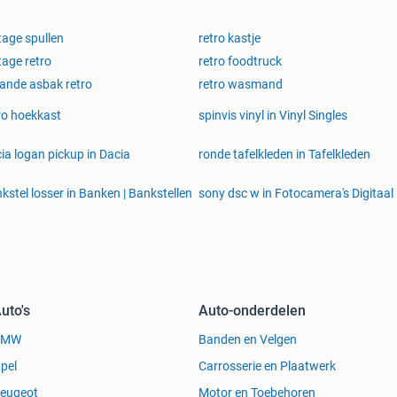
tage spullen
retro kastje
tage retro
retro foodtruck
ande asbak retro
retro wasmand
ro hoekkast
spinvis vinyl in Vinyl Singles
ia logan pickup in Dacia
ronde tafelkleden in Tafelkleden
kstel losser in Banken | Bankstellen
sony dsc w in Fotocamera's Digitaal
uto's
Auto-onderdelen
BMW
Banden en Velgen
pel
Carrosserie en Plaatwerk
eugeot
Motor en Toebehoren