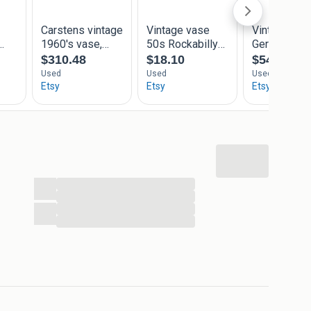
...
...
...
...