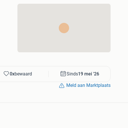
0x
bewaard
Sinds
19 mei '26
Meld aan Marktplaats