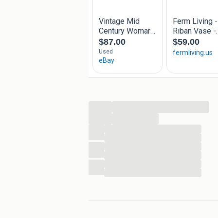
...
...
...
...
...
...
...
...