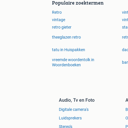
Populaire zoektermen
Retro
vin
vintage
vin
retro gieter
sta
theeglazen retro
ret
tatu in Huispakken
dac
vreemde woordentolk in
ban
Woordenboeken
Audio, Tv en Foto
A
Digitale camera's
Luidsprekers
O
Stereo's
P