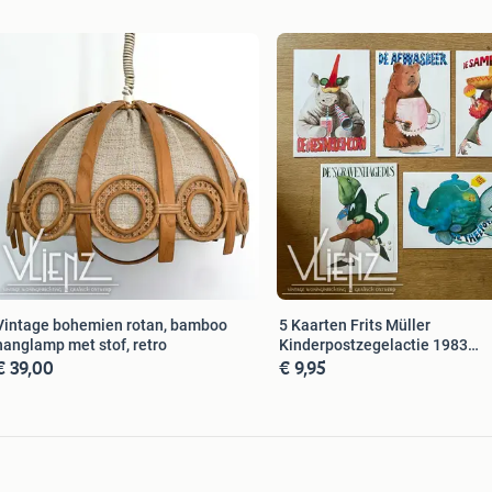
Vintage bohemien rotan, bamboo
5 Kaarten Frits Müller
hanglamp met stof, retro
Kinderpostzegelactie 1983
€ 39,00
€ 9,95
wenskaart