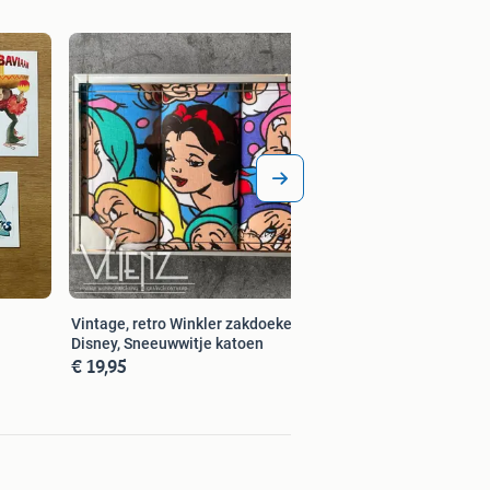
Vintage, retro, roz
koptelefoon, hoed, 
€ 49,00
Vintage, retro Winkler zakdoeken
Disney, Sneeuwwitje katoen
€ 19,95