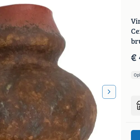
Vi
Ce
br
€ 
Op