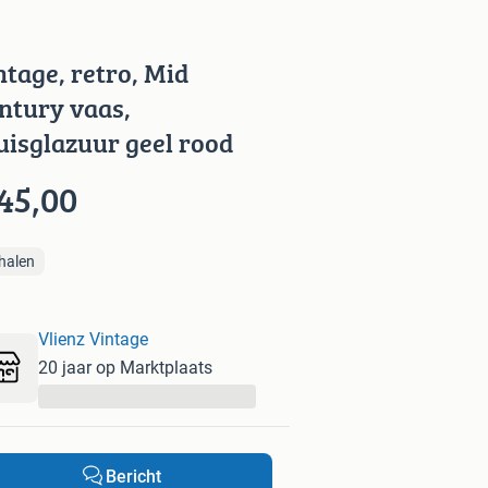
ntage, retro, Mid
ntury vaas,
uisglazuur geel rood
45,00
halen
Vlienz Vintage
20 jaar op Marktplaats
...
Bericht