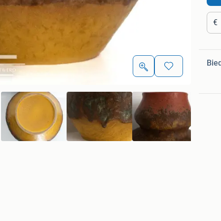
€
Bie