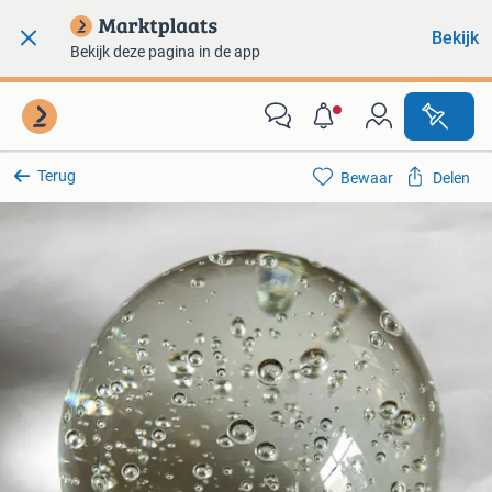
Bekijk
Bekijk deze pagina in de app
Terug
Bewaar
Delen