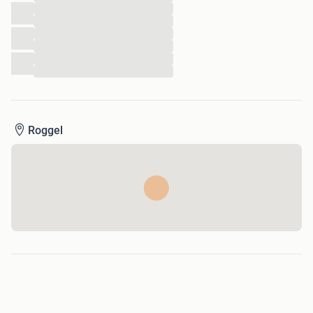
...
...
...
...
...
...
Roggel