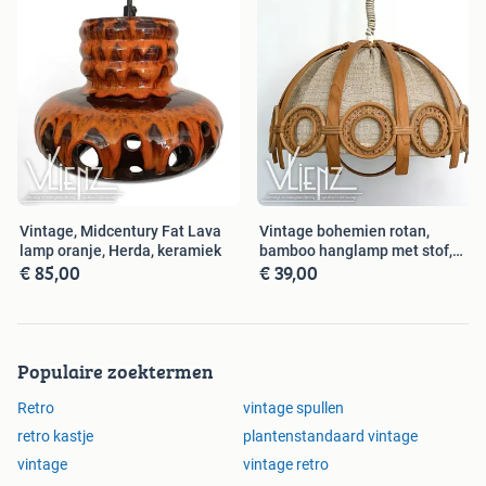
Vintage, Midcentury Fat Lava
Vintage bohemien rotan,
lamp oranje, Herda, keramiek
bamboo hanglamp met stof,
€ 85,00
€ 39,00
retro
Populaire zoektermen
Retro
vintage spullen
retro kastje
plantenstandaard vintage
vintage
vintage retro