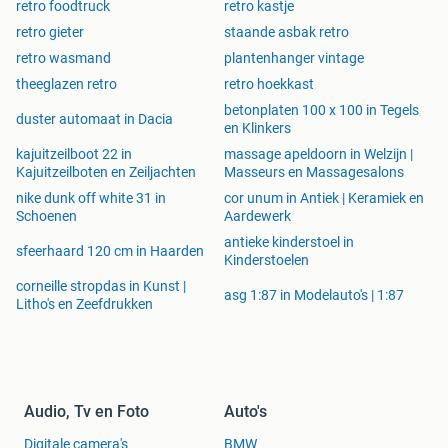
retro foodtruck
retro kastje
retro gieter
staande asbak retro
retro wasmand
plantenhanger vintage
theeglazen retro
retro hoekkast
betonplaten 100 x 100 in Tegels
duster automaat in Dacia
en Klinkers
kajuitzeilboot 22 in
massage apeldoorn in Welzijn |
Kajuitzeilboten en Zeiljachten
Masseurs en Massagesalons
nike dunk off white 31 in
cor unum in Antiek | Keramiek en
Schoenen
Aardewerk
antieke kinderstoel in
sfeerhaard 120 cm in Haarden
Kinderstoelen
corneille stropdas in Kunst |
asg 1:87 in Modelauto's | 1:87
Litho's en Zeefdrukken
Audio, Tv en Foto
Auto's
Digitale camera's
BMW