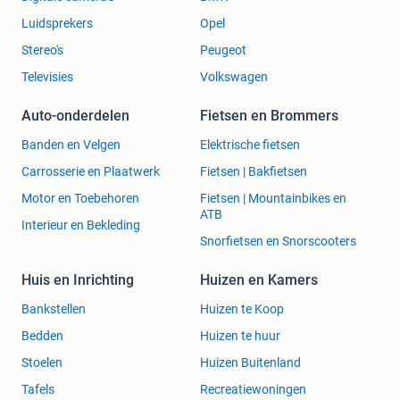
Luidsprekers
Opel
Stereo's
Peugeot
Televisies
Volkswagen
Auto-onderdelen
Fietsen en Brommers
Banden en Velgen
Elektrische fietsen
Carrosserie en Plaatwerk
Fietsen | Bakfietsen
Motor en Toebehoren
Fietsen | Mountainbikes en
ATB
Interieur en Bekleding
Snorfietsen en Snorscooters
Huis en Inrichting
Huizen en Kamers
Bankstellen
Huizen te Koop
Bedden
Huizen te huur
Stoelen
Huizen Buitenland
Tafels
Recreatiewoningen