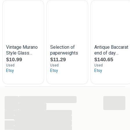
...
...
...
...
...
...