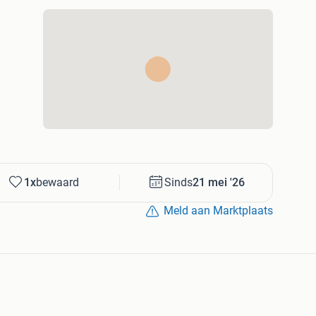
1x
bewaard
Sinds
21 mei '26
Meld aan Marktplaats