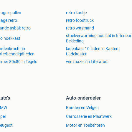
tage spullen
retro kastje
tage retro
retro foodtruck
ande asbak retro
retro wasmand
stoelverwarming audi a4 in Interieur
ro hoekkast
Bekleding
rdenkracht in
ladenkast 10 laden in Kasten |
nterbenodigdheden
Ladekasten
mer 80x80 in Tegels
wim hazeu in Literatuur
uto's
Auto-onderdelen
BMW
Banden en Velgen
pel
Carrosserie en Plaatwerk
eugeot
Motor en Toebehoren