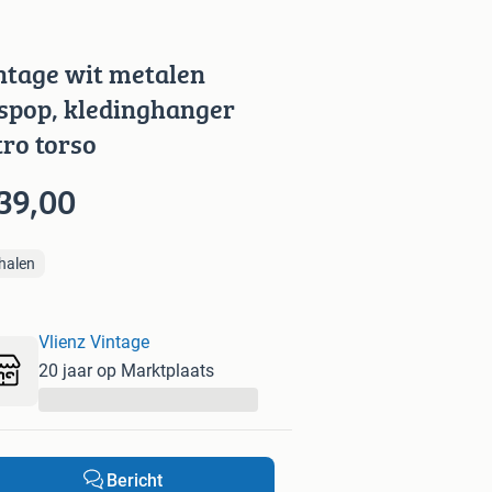
ntage wit metalen
spop, kledinghanger
tro torso
39,00
halen
Vlienz Vintage
20 jaar op Marktplaats
...
Bericht