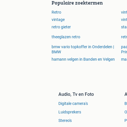
Populaire zoektermen
Retro
vin
vintage
vin
retro gieter
sta
theeglazen retro
ret
bmw vario topkoffer in Onderdelen |
paa
BMW
Pri
hamann velgen in Banden en Velgen
mar
Audio, Tv en Foto
A
Digitale camera's
Luidsprekers
O
Stereo's
P