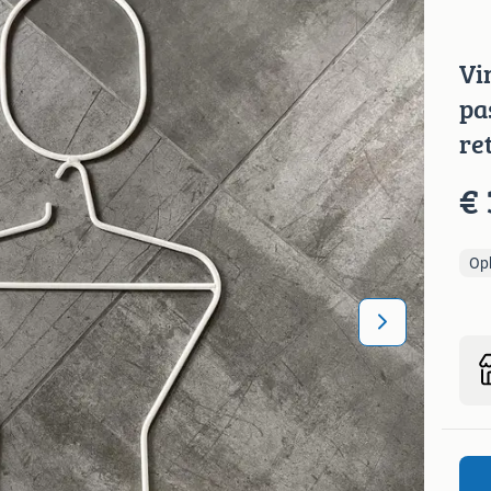
Vi
pa
re
€ 
Op