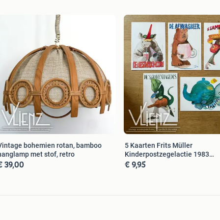
Vintage bohemien rotan, bamboo
5 Kaarten Frits Müller
hanglamp met stof, retro
Kinderpostzegelactie 1983
€ 39,00
€ 9,95
wenskaart