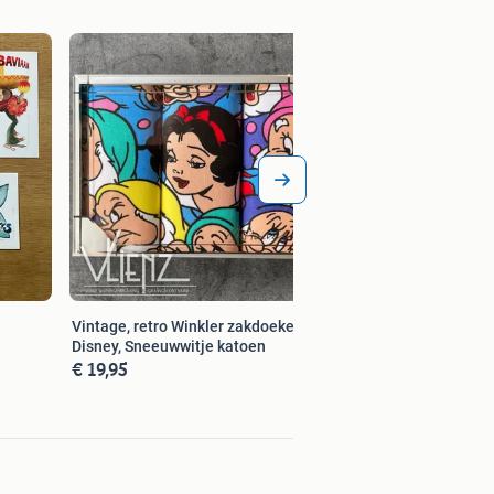
Vintage, retro, roz
koptelefoon, hoed, 
€ 49,00
Vintage, retro Winkler zakdoeken
Disney, Sneeuwwitje katoen
€ 19,95