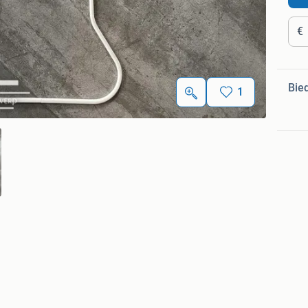
€
Bie
1