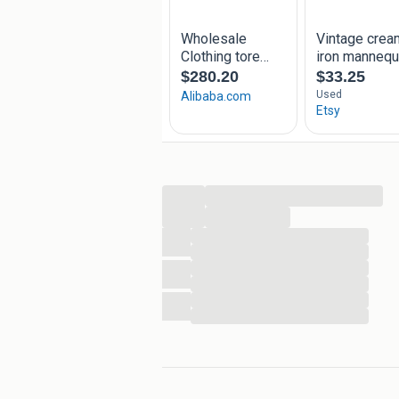
...
...
...
...
...
...
...
...