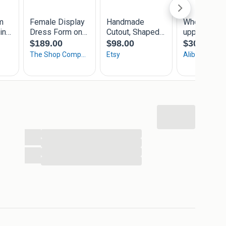
...
...
...
...