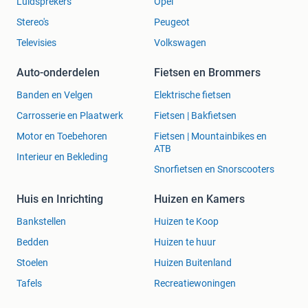
Luidsprekers
Opel
Stereo's
Peugeot
Televisies
Volkswagen
Auto-onderdelen
Fietsen en Brommers
Banden en Velgen
Elektrische fietsen
Carrosserie en Plaatwerk
Fietsen | Bakfietsen
Motor en Toebehoren
Fietsen | Mountainbikes en
ATB
Interieur en Bekleding
Snorfietsen en Snorscooters
Huis en Inrichting
Huizen en Kamers
Bankstellen
Huizen te Koop
Bedden
Huizen te huur
Stoelen
Huizen Buitenland
Tafels
Recreatiewoningen