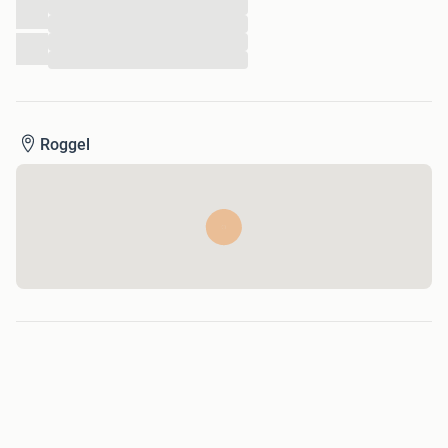
...
...
...
...
Roggel