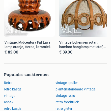
Vintage, Midcentury Fat Lava
Vintage bohemien rotan,
lamp oranje, Herda, keramiek
bamboo hanglamp met stof,
€ 85,00
€ 39,00
retro
Populaire zoektermen
Retro
vintage spullen
retro kastje
plantenstandaard vintage
vintage
vintage retro
asbak
retro foodtruck
retro kastje
retro gieter