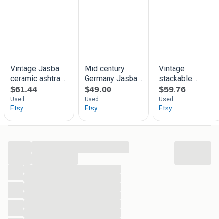
...
...
...
...
...
...
...
...