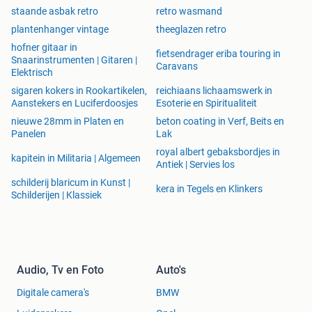
staande asbak retro
retro wasmand
plantenhanger vintage
theeglazen retro
hofner gitaar in
fietsendrager eriba touring in
Snaarinstrumenten | Gitaren |
Caravans
Elektrisch
sigaren kokers in Rookartikelen,
reichiaans lichaamswerk in
Aanstekers en Luciferdoosjes
Esoterie en Spiritualiteit
nieuwe 28mm in Platen en
beton coating in Verf, Beits en
Panelen
Lak
royal albert gebaksbordjes in
kapitein in Militaria | Algemeen
Antiek | Servies los
schilderij blaricum in Kunst |
kera in Tegels en Klinkers
Schilderijen | Klassiek
Audio, Tv en Foto
Auto's
Digitale camera's
BMW