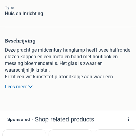
Type
Huis en Inrichting
Beschrijving
Deze prachtige midcentury hanglamp heeft twee halfronde
glazen kappen en een metalen band met houtlook en
messing bloemendetails. Het glas is zwaar en
waarschijnlijk kristal.
Er zit een wit kunststof plafondkapje aan waar een
inkeping is gemaakt voor de kabel.
Lees meer
De doorsnede is ongeveer 30 cm en de hoogte is ongeveer
26 cm.
Te koop voor €95,-.