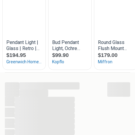
...
...
...
...
...
...
...
...
...