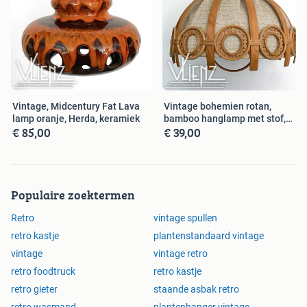
Vintage, Midcentury Fat Lava
Vintage bohemien rotan,
lamp oranje, Herda, keramiek
bamboo hanglamp met stof,
€ 85,00
€ 39,00
retro
Populaire zoektermen
Retro
vintage spullen
retro kastje
plantenstandaard vintage
vintage
vintage retro
retro foodtruck
retro kastje
retro gieter
staande asbak retro