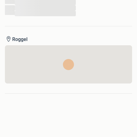
...
...
...
Roggel