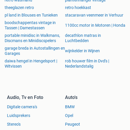
retro wasmand
plantenhanger vintage
theeglazen retro
retro hoekkast
pl land in Blouses en Tunieken
stacaravan veenmeer in Verhuur
boodschappentas vintage in
1100cc motor in Motoren | Honda
Tassen | Damestassen
portable minidisc in Walkmans,
decathlon matras in
Discmans en Minidiscspelers
Luchtbedden
garage breda in Autostallingen en
wijnkelder in Wijnen
Garages
daiwa hengel in Hengelsport |
rob houwer film in Dvd's |
Witvissen
Nederlandstalig
Audio, Tv en Foto
Auto's
Digitale camera's
BMW
Luidsprekers
Opel
Stereo's
Peugeot