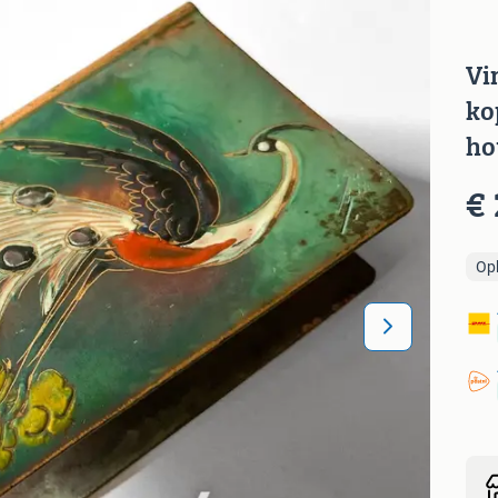
Vi
ko
ho
€ 
Op