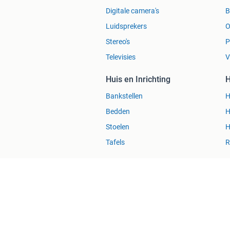
Digitale camera's
Luidsprekers
O
Stereo's
P
Televisies
V
Huis en Inrichting
H
Bankstellen
H
Bedden
H
Stoelen
H
Tafels
R