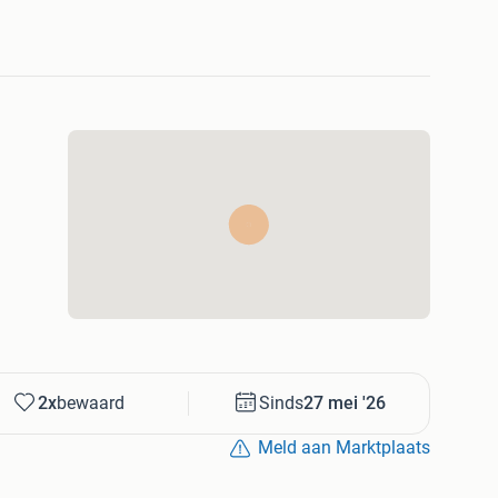
2x
bewaard
Sinds
27 mei '26
Meld aan Marktplaats