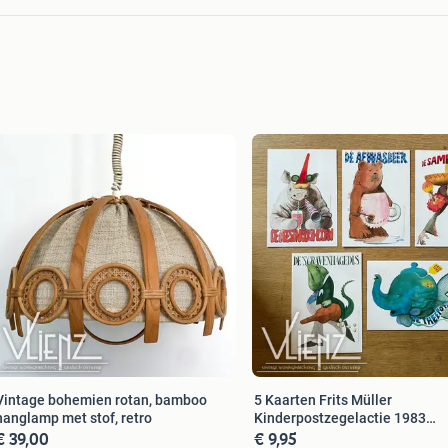
Vintage bohemien rotan, bamboo
5 Kaarten Frits Müller
hanglamp met stof, retro
Kinderpostzegelactie 1983
€ 39,00
€ 9,95
wenskaart