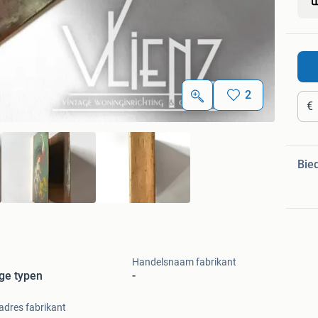
2
€
Bie
Handelsnaam fabrikant
ge typen
-
adres fabrikant