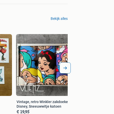
Bekijk alles
Vintage, retro, roz
koptelefoon, hoed, 
€ 49,00
Vintage, retro Winkler zakdoeken
Disney, Sneeuwwitje katoen
€ 19,95