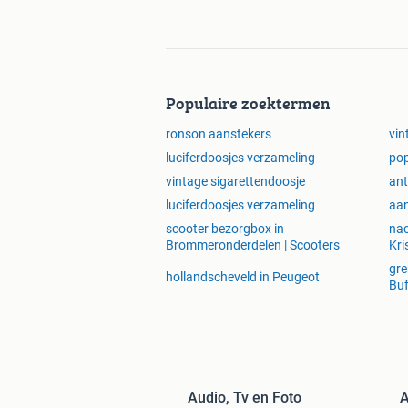
Populaire zoektermen
ronson aanstekers
vin
luciferdoosjes verzameling
pop
vintage sigarettendoosje
ant
luciferdoosjes verzameling
aan
scooter bezorgbox in
nac
Brommeronderdelen | Scooters
Kri
gre
hollandscheveld in Peugeot
Buf
Audio, Tv en Foto
A