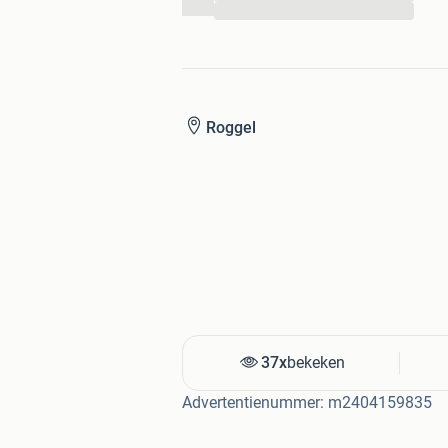
...
Roggel
37x
bekeken
Advertentienummer: m2404159835