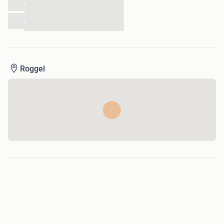
...
...
...
Roggel