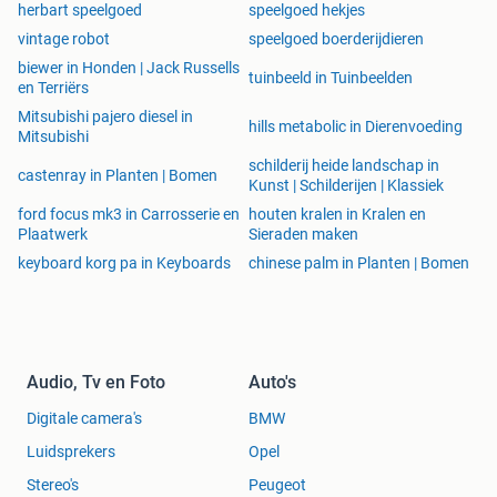
herbart speelgoed
speelgoed hekjes
vintage robot
speelgoed boerderijdieren
biewer in Honden | Jack Russells
tuinbeeld in Tuinbeelden
en Terriërs
Mitsubishi pajero diesel in
hills metabolic in Dierenvoeding
Mitsubishi
schilderij heide landschap in
castenray in Planten | Bomen
Kunst | Schilderijen | Klassiek
ford focus mk3 in Carrosserie en
houten kralen in Kralen en
Plaatwerk
Sieraden maken
keyboard korg pa in Keyboards
chinese palm in Planten | Bomen
Audio, Tv en Foto
Auto's
Digitale camera's
BMW
Luidsprekers
Opel
Stereo's
Peugeot