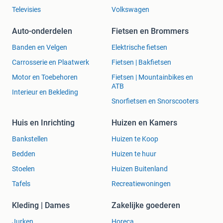
Televisies
Volkswagen
Auto-onderdelen
Fietsen en Brommers
Banden en Velgen
Elektrische fietsen
Carrosserie en Plaatwerk
Fietsen | Bakfietsen
Motor en Toebehoren
Fietsen | Mountainbikes en
ATB
Interieur en Bekleding
Snorfietsen en Snorscooters
Huis en Inrichting
Huizen en Kamers
Bankstellen
Huizen te Koop
Bedden
Huizen te huur
Stoelen
Huizen Buitenland
Tafels
Recreatiewoningen
Kleding | Dames
Zakelijke goederen
Jurken
Horeca