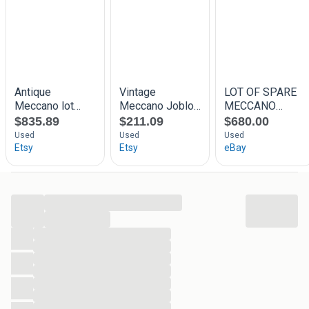
...
...
...
...
...
...
...
...
...