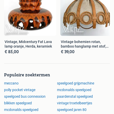
Vintage, Midcentury Fat Lava
Vintage bohemien rotan,
lamp oranje, Herda, keramiek
bamboo hanglamp met stof,
€ 85,00
€ 39,00
retro
Populaire zoektermen
meccano
speelgoed grijpmachine
polly pocket vintage
mcdonalds speelgoed
speelgoed bus connexxion
paardenstal speelgoed
blikken speelgoed
vintage troetelbeertjes
mcdonalds speelgoed
speelgoed jaren 80