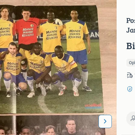
Po
Ja
B
Op