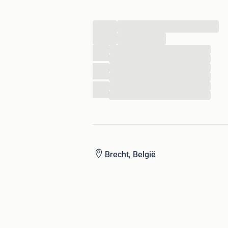
...
...
...
...
...
...
...
...
Brecht, België