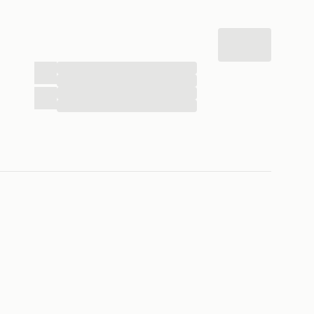
...
...
...
...