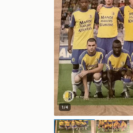
1
/
4