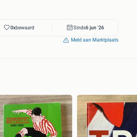
0x
bewaard
Sinds
6 jun '26
Meld aan Marktplaats