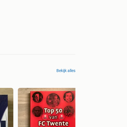
Bekijk alles
Jubileumboek - Aj
Bieden