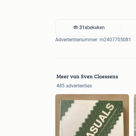
31x
bekeken
Advertentienummer: m2407705081
Meer van Sven Claessens
485 advertenties