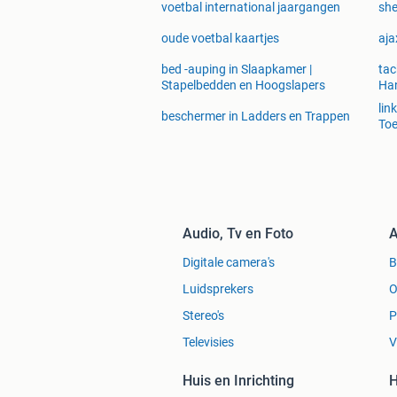
voetbal international jaargangen
she
oude voetbal kaartjes
aja
bed -auping in Slaapkamer |
tac
Stapelbedden en Hoogslapers
Ha
lin
beschermer in Ladders en Trappen
To
Audio, Tv en Foto
A
Digitale camera's
Luidsprekers
O
Stereo's
P
Televisies
V
Huis en Inrichting
H