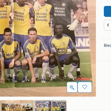
€
Bie