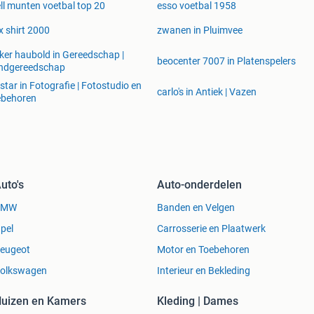
ll munten voetbal top 20
esso voetbal 1958
x shirt 2000
zwanen in Pluimvee
ker haubold in Gereedschap |
beocenter 7007 in Platenspelers
ndgereedschap
kstar in Fotografie | Fotostudio en
carlo's in Antiek | Vazen
ebehoren
uto's
Auto-onderdelen
BMW
Banden en Velgen
pel
Carrosserie en Plaatwerk
eugeot
Motor en Toebehoren
olkswagen
Interieur en Bekleding
uizen en Kamers
Kleding | Dames