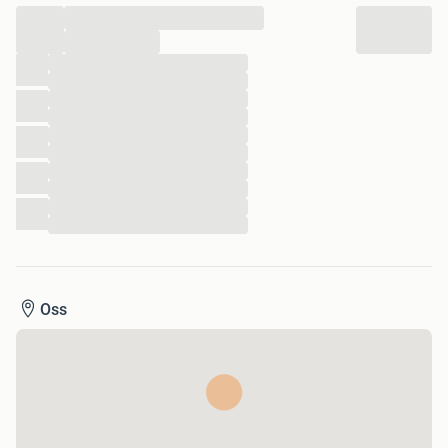
...
Ik heb veel ervaring in het versturen van Stickers.
Verzendkosten zijn €1.25
...
...
...
Groetjes Basman
...
1182
...
...
...
...
...
...
...
Oss