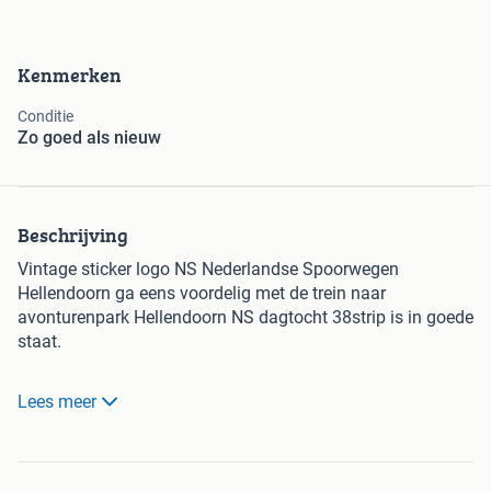
Kenmerken
Conditie
Zo goed als nieuw
Beschrijving
Vintage sticker logo NS Nederlandse Spoorwegen
Hellendoorn ga eens voordelig met de trein naar
avonturenpark Hellendoorn NS dagtocht 38strip is in goede
staat.
Gratis verzending binnen Nederland vanaf €20 aan
Lees meer
Stickers.
Ophalen in Oss. Versturen is ook mogelijk en is risico
koper..