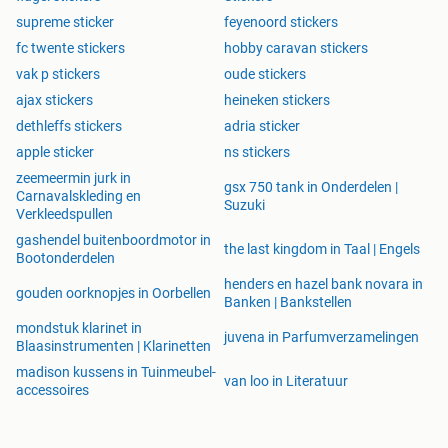
supreme sticker
feyenoord stickers
fc twente stickers
hobby caravan stickers
vak p stickers
oude stickers
ajax stickers
heineken stickers
dethleffs stickers
adria sticker
apple sticker
ns stickers
zeemeermin jurk in
gsx 750 tank in Onderdelen |
Carnavalskleding en
Suzuki
Verkleedspullen
gashendel buitenboordmotor in
the last kingdom in Taal | Engels
Bootonderdelen
henders en hazel bank novara in
gouden oorknopjes in Oorbellen
Banken | Bankstellen
mondstuk klarinet in
juvena in Parfumverzamelingen
Blaasinstrumenten | Klarinetten
madison kussens in Tuinmeubel-
van loo in Literatuur
accessoires