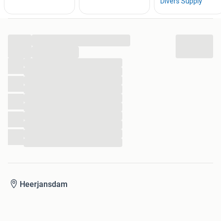
...
...
...
...
...
...
...
...
...
...
...
...
Heerjansdam