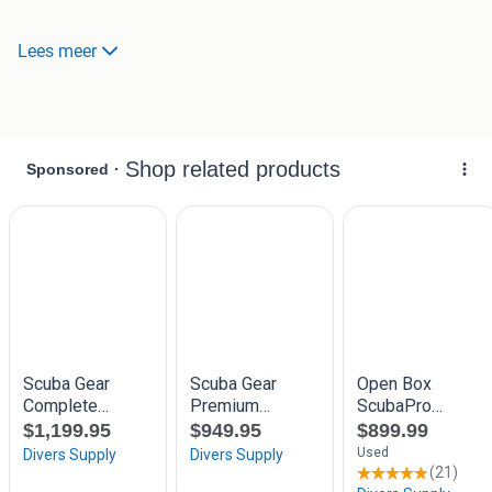
Details en maten:
Lees meer
Pakmaat: ML
Schoenmaat: 43
100% lekdicht, de inflater is eerder vervangen vanwege een
lekkage (zie foto’s).
Inclusief:
Northern Diver Flectalon 100 onderpak (maat M) ideaal
voor extra warmte en comfort.
Riem systeem voor binnenkant van het droogpak.
Kap voor optimale bescherming tegen kou.
Bijpassende tas voor gemakkelijk vervoer en opslag.