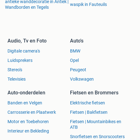
antieke wanddecoratie in Antiek |
waspik in Fauteuils
Wandborden en Tegels
Audio, Tv en Foto
Auto's
Digitale camera's
BMW
Luidsprekers
Opel
Stereo's
Peugeot
Televisies
Volkswagen
Auto-onderdelen
Fietsen en Brommers
Banden en Velgen
Elektrische fietsen
Carrosserie en Plaatwerk
Fietsen | Bakfietsen
Motor en Toebehoren
Fietsen | Mountainbikes en
ATB
Interieur en Bekleding
Snorfietsen en Snorscooters