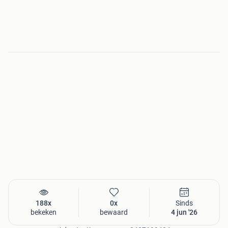
188x
0x
Sinds
bekeken
bewaard
4 jun '26