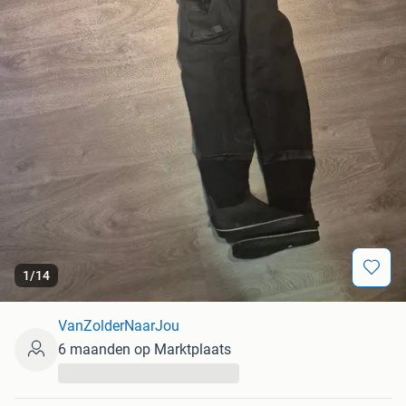
1
/
14
VanZolderNaarJou
6 maanden op Marktplaats
...