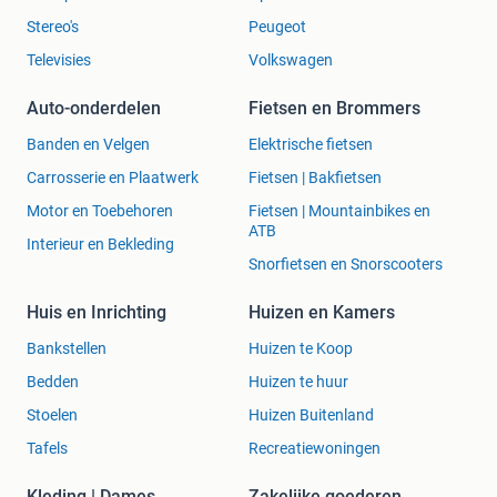
Stereo's
Peugeot
Televisies
Volkswagen
Auto-onderdelen
Fietsen en Brommers
Banden en Velgen
Elektrische fietsen
Carrosserie en Plaatwerk
Fietsen | Bakfietsen
Motor en Toebehoren
Fietsen | Mountainbikes en
ATB
Interieur en Bekleding
Snorfietsen en Snorscooters
Huis en Inrichting
Huizen en Kamers
Bankstellen
Huizen te Koop
Bedden
Huizen te huur
Stoelen
Huizen Buitenland
Tafels
Recreatiewoningen
Kleding | Dames
Zakelijke goederen