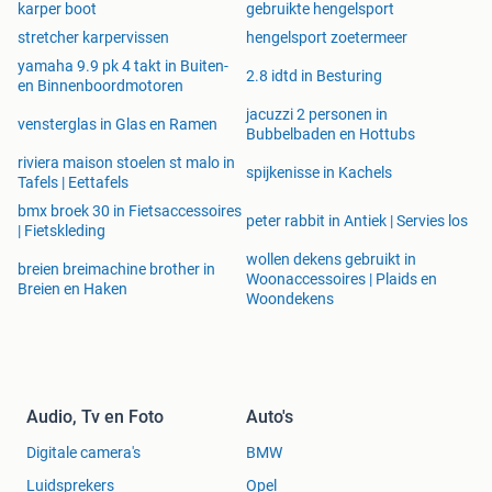
karper boot
gebruikte hengelsport
stretcher karpervissen
hengelsport zoetermeer
yamaha 9.9 pk 4 takt in Buiten-
2.8 idtd in Besturing
en Binnenboordmotoren
jacuzzi 2 personen in
vensterglas in Glas en Ramen
Bubbelbaden en Hottubs
riviera maison stoelen st malo in
spijkenisse in Kachels
Tafels | Eettafels
bmx broek 30 in Fietsaccessoires
peter rabbit in Antiek | Servies los
| Fietskleding
wollen dekens gebruikt in
breien breimachine brother in
Woonaccessoires | Plaids en
Breien en Haken
Woondekens
Audio, Tv en Foto
Auto's
Digitale camera's
BMW
Luidsprekers
Opel