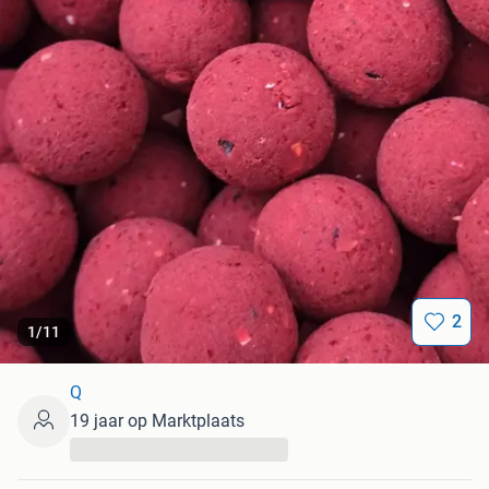
2
1
/
11
Q
19 jaar op Marktplaats
...