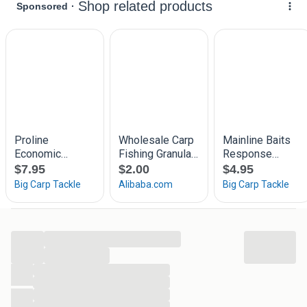
Beschikbaar tot 24 Mei, en zolang de voorraad strekt
OP = OP
...
...
...
...
...