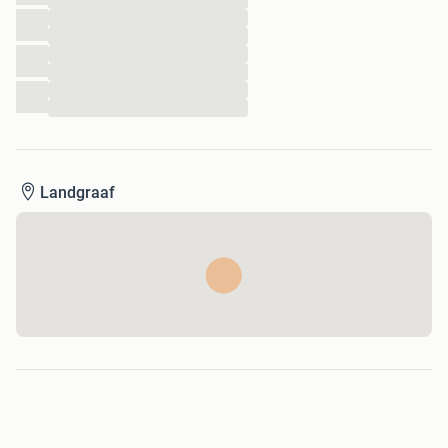
...
...
...
...
...
...
...
Landgraaf