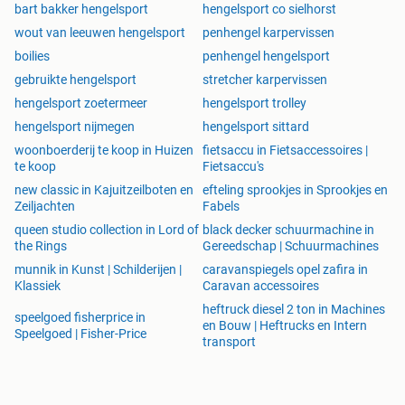
bart bakker hengelsport
hengelsport co sielhorst
wout van leeuwen hengelsport
penhengel karpervissen
boilies
penhengel hengelsport
gebruikte hengelsport
stretcher karpervissen
hengelsport zoetermeer
hengelsport trolley
hengelsport nijmegen
hengelsport sittard
woonboerderij te koop in Huizen
fietsaccu in Fietsaccessoires |
te koop
Fietsaccu's
new classic in Kajuitzeilboten en
efteling sprookjes in Sprookjes en
Zeiljachten
Fabels
queen studio collection in Lord of
black decker schuurmachine in
the Rings
Gereedschap | Schuurmachines
munnik in Kunst | Schilderijen |
caravanspiegels opel zafira in
Klassiek
Caravan accessoires
heftruck diesel 2 ton in Machines
speelgoed fisherprice in
en Bouw | Heftrucks en Intern
Speelgoed | Fisher-Price
transport