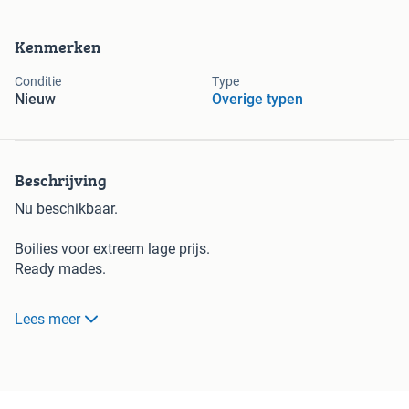
Kenmerken
Conditie
Type
Nieuw
Overige typen
Beschrijving
Nu beschikbaar.
Boilies voor extreem lage prijs.
Ready mades.
- 50 kilo €175,-
Lees meer
- 100 kilo €300,-
- 200 kilo €500,-
Voor de lijst stuur een WhatsApp bericht +31610049111