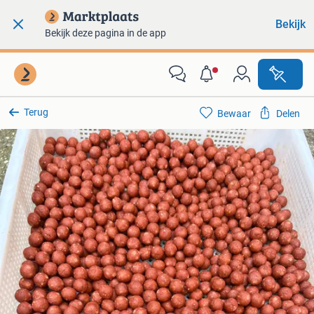
Bekijk
Bekijk deze pagina in de app
Terug
Bewaar
Delen