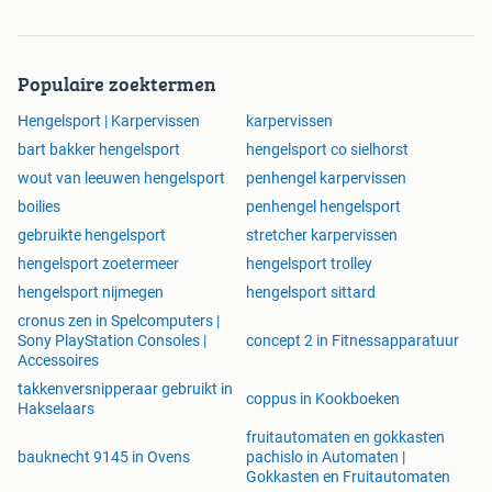
Hoe kan ik zo goedkoop zijn ? Ik hoef hier niet van te leven,
doe het alleen om zelf iets meer te kunnen voeren.
Populaire zoektermen
Baitsoak:10€/500 ml per boilie aangepaste soak.
Hengelsport | Karpervissen
karpervissen
bart bakker hengelsport
hengelsport co sielhorst
wout van leeuwen hengelsport
penhengel karpervissen
boilies
penhengel hengelsport
gebruikte hengelsport
stretcher karpervissen
hengelsport zoetermeer
hengelsport trolley
hengelsport nijmegen
hengelsport sittard
cronus zen in Spelcomputers |
Sony PlayStation Consoles |
concept 2 in Fitnessapparatuur
Accessoires
takkenversnipperaar gebruikt in
coppus in Kookboeken
Hakselaars
fruitautomaten en gokkasten
bauknecht 9145 in Ovens
pachislo in Automaten |
Gokkasten en Fruitautomaten