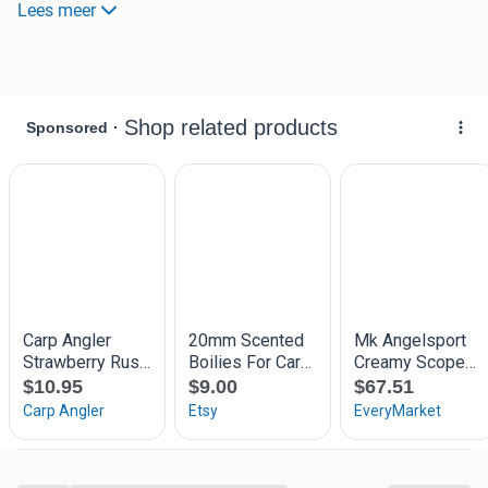
Lees meer
boilies zijn vrij makkelijk te analyseren waaruit deze
globaal zijn uit opgebouwd.
Er worden alleen verse ingrediënten gebruikt. Boilies
worden gemaakt op bestelling zo krijg je verse boilies.
Geen mais/meel bollen gemaakt met onverteerbare
verharder zonder smaak.
De boilies worden gemaakt met eicompound als de
verharder. Hardhookbaits worden met eialbumine gemaakt.
Voorbeelden:
Budget bol (ideale voerboilie)
Ready made: €4/kg
Freezer bol: €3,5/kg
Premium bollen: (hoogwaardige ingrediënten zoals
vismeel, pdvismeel, krilmeel, sweeteners, kleurstof etc,)
Ready made :€5/kg