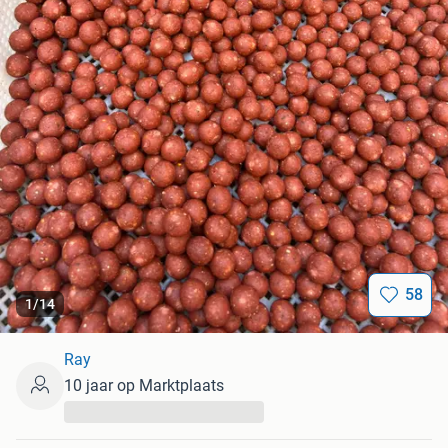
58
1
/
14
Ray
10 jaar op Marktplaats
...