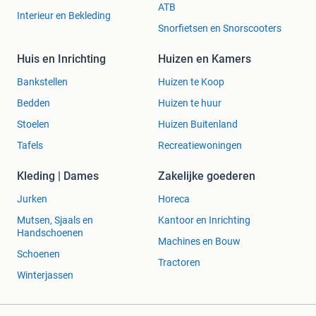
ATB
Interieur en Bekleding
Snorfietsen en Snorscooters
Huis en Inrichting
Huizen en Kamers
Bankstellen
Huizen te Koop
Bedden
Huizen te huur
Stoelen
Huizen Buitenland
Tafels
Recreatiewoningen
Kleding | Dames
Zakelijke goederen
Jurken
Horeca
Mutsen, Sjaals en
Kantoor en Inrichting
Handschoenen
Machines en Bouw
Schoenen
Tractoren
Winterjassen