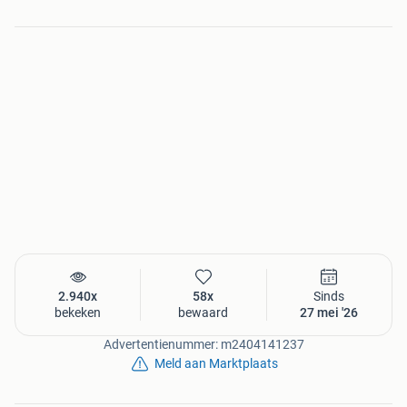
banaan
krill
octopus
lever
zoete meloen
tutti frutti
ultra spice (echte oude batch)
ananas
drop
Sweet bubble gum
Kersen
Mango
Honing
Almond
Hazelnoot
2.940x
58x
Sinds
Monstercrab
bekeken
bewaard
27 mei '26
Chocolade
Mossel
Advertentienummer: m2404141237
Caramel
Meld aan Marktplaats
Fruitmix
Vanille