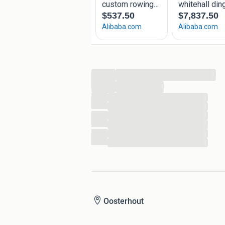
...
...
...
...
...
...
...
...
Oosterhout