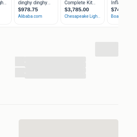
...
...
...
...