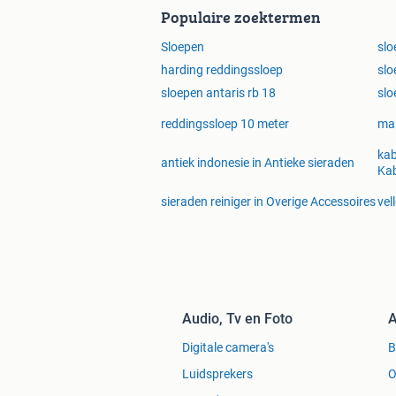
Populaire zoektermen
Sloepen
slo
harding reddingssloep
slo
sloepen antaris rb 18
slo
reddingssloep 10 meter
mar
kab
antiek indonesie in Antieke sieraden
Kab
sieraden reiniger in Overige Accessoires
vel
Audio, Tv en Foto
A
Digitale camera's
Luidsprekers
O