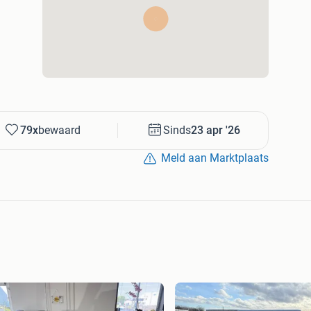
79x
bewaard
Sinds
23 apr '26
Meld aan Marktplaats