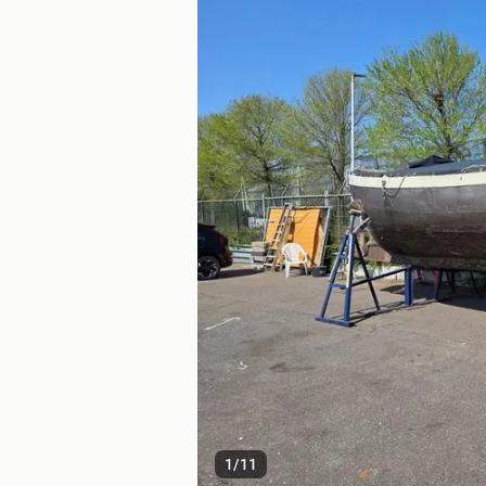
1
/
11