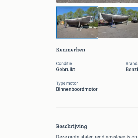
Kenmerken
Conditie
Brand
Gebruikt
Benz
Type motor
Binnenboordmotor
Beschrijving
Deze grote stalen reddingssloep is op