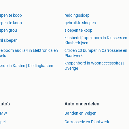
epen te koop
reddingssloep
epen te koop
gebruikte sloepen
epen grou
sloepen te koop
klusbedrijf apeldoorn in Klussers en
il sloepen
Klusbedrijven
elboom audi a4 in Elektronica en
citroen c3 bumper in Carrosserie en
els
Plaatwerk
knopenbord in Woonaccessoires |
lerup in Kasten | Kledingkasten
Overige
uto's
Auto-onderdelen
BMW
Banden en Velgen
pel
Carrosserie en Plaatwerk