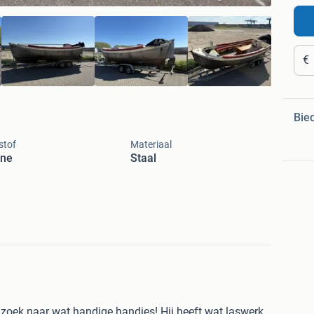
€
Bie
stof
Materiaal
ine
Staal
 zoek naar wat handige handjes! Hij heeft wat laswerk