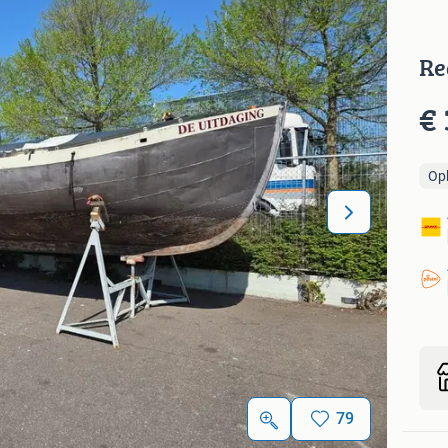
Re
€ 
Op
79