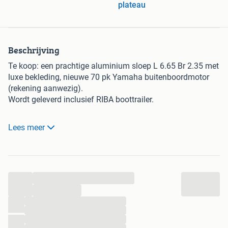
plateau
Beschrijving
Te koop: een prachtige aluminium sloep L 6.65 Br 2.35 met
luxe bekleding, nieuwe 70 pk Yamaha buitenboordmotor
(rekening aanwezig).
Wordt geleverd inclusief RIBA boottrailer.
Krachtige boegschroef, rvs 50 liter benzinetank en een
Lees meer
elektrische bilgepomp.
Deze sloep is van alle gemakken voorzien, waaronder een
buiskap, toilet, led kuip verlichting, usb aansluiting, jvc
...
audio installatie.
Kan zonder vaarbewijs gevaren worden met begrenzing, of
...
als snelle boot
...
...
...
Permateack op de kuipvloer, voordek, achterdek, traptreden