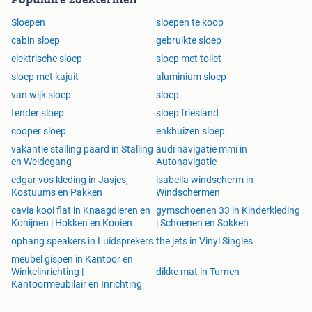
Sloepen
sloepen te koop
cabin sloep
gebruikte sloep
elektrische sloep
sloep met toilet
sloep met kajuit
aluminium sloep
van wijk sloep
sloep
tender sloep
sloep friesland
cooper sloep
enkhuizen sloep
vakantie stalling paard in Stalling
audi navigatie mmi in
en Weidegang
Autonavigatie
edgar vos kleding in Jasjes,
isabella windscherm in
Kostuums en Pakken
Windschermen
cavia kooi flat in Knaagdieren en
gymschoenen 33 in Kinderkleding
Konijnen | Hokken en Kooien
| Schoenen en Sokken
ophang speakers in Luidsprekers
the jets in Vinyl Singles
meubel gispen in Kantoor en
Winkelinrichting |
dikke mat in Turnen
Kantoormeubilair en Inrichting