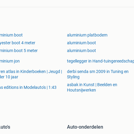
minium boot
aluminium platbodem
yester boot 4 meter
aluminium boot
minium boot 5 meter
aluminium boot
minium jon
tegellegger in Hand-tuingereedscha
ren atlas in Kinderboeken | Jeugd |
derbi senda sm 2009 in Tuning en
er 10 jaar
Styling
asbak in Kunst | Beelden en
as editions in Modelauto's | 1:43
Houtsnijwerken
uto's
Auto-onderdelen