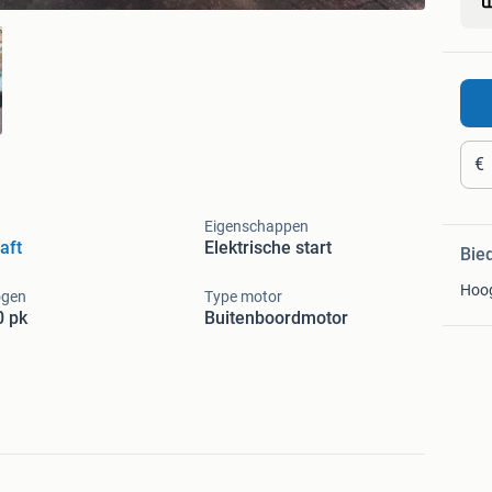
€
Eigenschappen
aft
Elektrische start
Bie
Hoo
gen
Type motor
0 pk
Buitenboordmotor