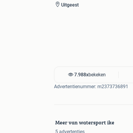
Uitgeest
7.988x
bekeken
Advertentienummer: m2373736891
Meer van watersport ike
5 advertenties