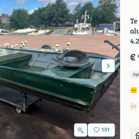
Te
al
4.
€
Op
151