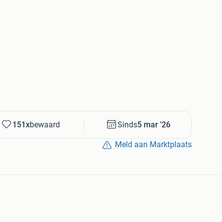
151x
bewaard
Sinds
5 mar '26
Meld aan Marktplaats