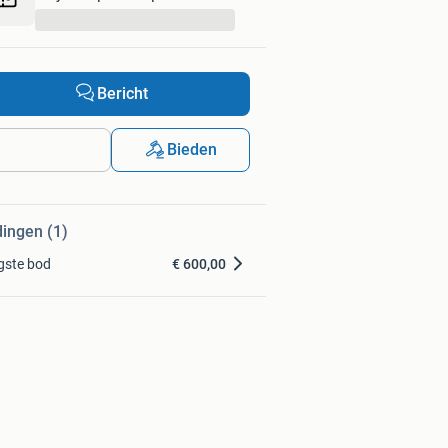
...
Bericht
Bieden
dingen (1)
gste bod
€ 600,00