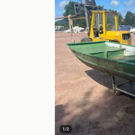
1
/
2