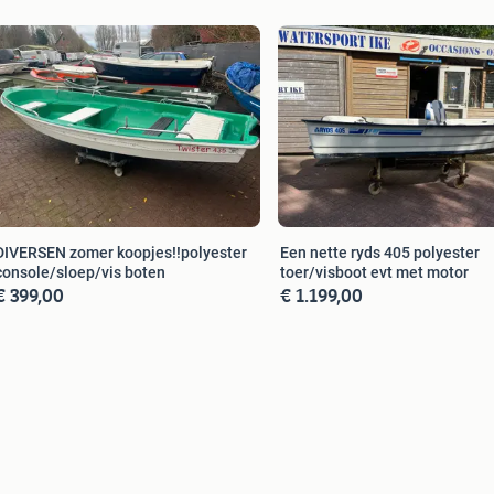
DIVERSEN zomer koopjes!!polyester
Een nette ryds 405 polyester
console/sloep/vis boten
toer/visboot evt met motor
€ 399,00
€ 1.199,00