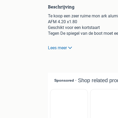
Beschrijving
Te koop een zeer ruime mon ark alum
AFM 4.20 x1.80
Geschikt voor een kortstaart
Tegen De spiegel van de boot moet ee
Prijs van €1399.- nu voor maar €999,
Lees meer
Meerprijs : = Eventueel met motor
Watersport Ike tel 0646053367
Watersport Ike geopend op afspraak
Tel 0646053367
Sluisbuurt 43 1911 bc Uitgeest