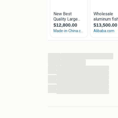
...
...
...
...
...
...
...
...