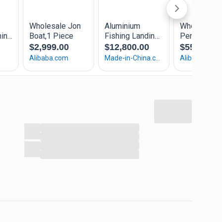
...
...
...
...