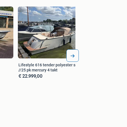
Mooie sloep comple
incl mariner 9,9 pk
€ 1.799,00
Lifestyle 616 tender polyester sloep
//25 pk mercury 4 takt
€ 22.999,00