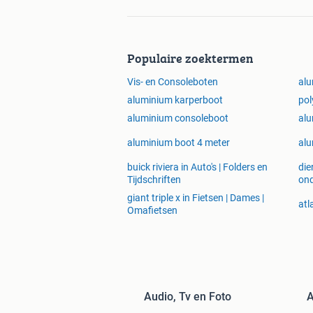
Populaire zoektermen
Vis- en Consoleboten
alu
aluminium karperboot
pol
aluminium consoleboot
alu
aluminium boot 4 meter
alu
buick riviera in Auto's | Folders en
die
Tijdschriften
ond
giant triple x in Fietsen | Dames |
atl
Omafietsen
Audio, Tv en Foto
A