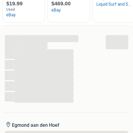
...
...
...
...
...
...
...
...
...
...
...
...
Egmond aan den Hoef