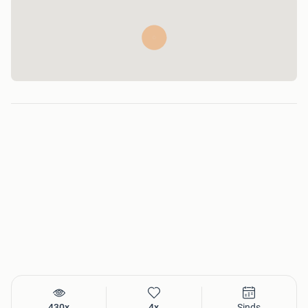
430x
4x
Sinds