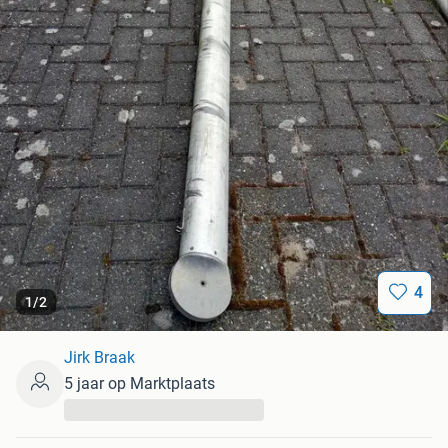
4
1
/
2
Jirk Braak
5 jaar op Marktplaats
...