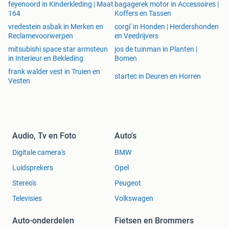
feyenoord in Kinderkleding | Maat
bagagerek motor in Accessoires |
164
Koffers en Tassen
vredestein asbak in Merken en
corgi' in Honden | Herdershonden
Reclamevoorwerpen
en Veedrijvers
mitsubishi space star armsteun
jos de tuinman in Planten |
in Interieur en Bekleding
Bomen
frank walder vest in Truien en
startec in Deuren en Horren
Vesten
Audio, Tv en Foto
Auto's
Digitale camera's
BMW
Luidsprekers
Opel
Stereo's
Peugeot
Televisies
Volkswagen
Auto-onderdelen
Fietsen en Brommers