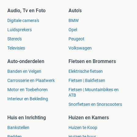
Audio, Tv en Foto
Auto's
Digitale camera's
BMW
Luidsprekers
Opel
Stereo's
Peugeot
Televisies
Volkswagen
Auto-onderdelen
Fietsen en Brommers
Banden en Velgen
Elektrische fietsen
Carrosserie en Plaatwerk
Fietsen | Bakfietsen
Motor en Toebehoren
Fietsen | Mountainbikes en
ATB
Interieur en Bekleding
Snorfietsen en Snorscooters
Huis en Inrichting
Huizen en Kamers
Bankstellen
Huizen te Koop
Bedden
Huizen te huur