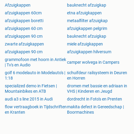
Afzuigkappen
bauknecht afzuigkap
afzuigkappen 60cm
etna afzuigkappen
afzuigkappen boretti
metaalfilter afzuigkap
afzuigkappen 60 cm
afzuigkappen pelgrim
afzuigkappen 90 cm
bauknecht afzuigkap
zwarte afzuigkappen
miele afzuigkappen
afzuigkappen 90 cm
afzuigkappen hilversum
grammofoon met hoorn in Antiek
camper wolvega in Campers
| Tv's en Audio
golf 6 modelauto in Modelauto's |
schuifdeur railsysteem in Deuren
1:18
en Horren
specialized demo in Fietsen |
dromen met bassie en adriaan in
Mountainbikes en ATB
VHS | Kinderen en Jeugd
audi a3 s line 2015 in Audi
dordrecht in Foto's en Prenten
flow vertraagboek in Tijdschriften
makita defect in Gereedschap |
en Kranten
Boormachines