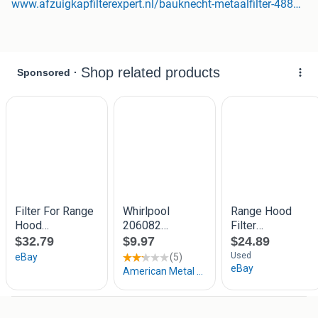
www.afzuigkapfilterexpert.nl/bauknecht-metaalfilter-488000861321-c00861321-457x185x8mm
vetdampen en beschermt zowel het filter als uw afzuigkap.
U kunt het filter handmatig reinigen of in de vaatwasser
plaatsen. Voor een grondige reiniging bevelen wij het
gebruik van de Alapure Afzuigkapfilter Ontvetter () aan.
Deze reiniger verwijdert hardnekkig vet en kookresten snel
en veilig, zonder het metaal aan te tasten. Volg de
onderstaande stappen voor het beste resultaat: * Voeg 250
ml Alapure Afzuigkapfilter Ontvetter toe aan 5 liter warm
water. * Dompel de filters volledig onder in de oplossing. *
Laat de filters ongeveer 30 minuten weken zodat vet en vuil
loskomen. * Spoel de filters goed af met handwarm water.
* Laat ze volledig uitlekken en drogen voordat u ze
terugplaatst. Wilt u het filter in de vaatwasser reinigen?
Plaats het met de vervuilde zijde naar beneden en gebruik
een standaardprogramma tot maximaal 50°C. Zorg ervoor
dat er geen bestek of servies tegelijk wordt gewassen om
vlekken of aanslag te voorkomen. Kleine verkleuringen van
het metaal zijn normaal en hebben geen invloed op de
werking. Tip: Heeft uw filter een blauwe beschermfolie?
Verwijder deze vóór gebruik. De folie dient alleen ter