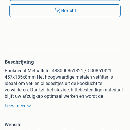
Bericht
Beschrijving
Bauknecht Metaalfilter 488000861321 / C00861321
457x185x8mm Het hoogwaardige metalen vetfilter is
ideaal om vet- en oliedeeltjes uit de kooklucht te
verwijderen. Dankzij het stevige, hittebestendige materiaal
blijft uw afzuigkap optimaal werken en wordt de
verspreiding van kookgeuren en vet aanzienlijk verminderd.
Lees meer
Zo blijft uw keuken schoon, fris en hygiënisch. Het filter is
eenvoudig schoon te maken en bestand tegen hoge
temperaturen, wat zorgt voor een lange levensduur.
Website
Regelmatig reinigen voorkomt verstopping door