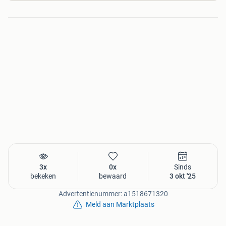
3x
0x
Sinds
bekeken
bewaard
3 okt '25
Advertentienummer: a1518671320
Meld aan Marktplaats