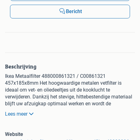
Bericht
Beschrijving
Ikea Metaalfilter 488000861321 / C00861321
457x185x8mm Het hoogwaardige metalen vetfilter is
ideaal om vet- en oliedeeltjes uit de kooklucht te
verwijderen. Dankzij het stevige, hittebestendige materiaal
blijft uw afzuigkap optimaal werken en wordt de
verspreiding van kookgeuren en vet aanzienlijk verminderd.
Lees meer
Zo blijft uw keuken schoon, fris en hygiënisch. Het filter is
eenvoudig schoon te maken en bestand tegen hoge
temperaturen, wat zorgt voor een lange levensduur.
Website
Regelmatig reinigen voorkomt verstopping door