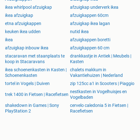
ikea whirlpool afzuigkap
afzuigkap underverk ikea
ikea afzuigkap
afzuigkappen 60cm
etna afzuigkappen
afzuigkap ikea lagan
keuken ikea udden
nutid ikea
ikea
afzuigkappen boretti
afzuigkap inbouw ikea
afzuigkappen 60 cm
stacaravan met staanplaats te
drankkastje in Antiek | Meubels |
koop in Stacaravans
Kasten
ikea schoenenkasten in Kasten |
chalets makkum in
Schoenenkasten
Vakantiehuizen | Nederland
tortel in Vogels | Duiven
zip 125cc a1 in Scooters | Piaggio
nestkasten in Vogelhuisjes en
trek 1400 in Fietsen | Racefietsen
Vogelbaden
shakedown in Games | Sony
cervelo caledonia 5 in Fietsen |
PlayStation 2
Racefietsen