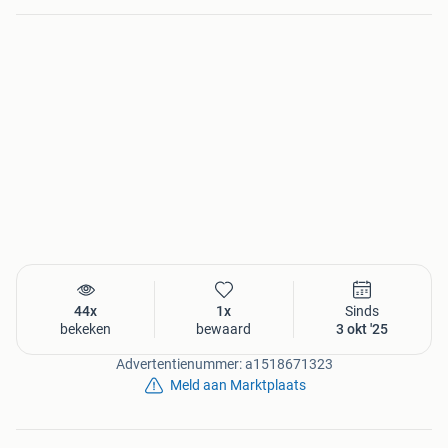
44x
1x
Sinds
bekeken
bewaard
3 okt '25
Advertentienummer: a1518671323
Meld aan Marktplaats