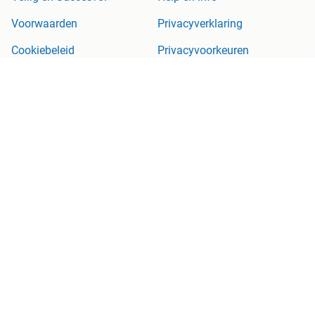
Voorwaarden
Privacyverklaring
Cookiebeleid
Privacyvoorkeuren
Over Marktplaats
Werken bij
Perskamer
Adevinta
2dehands
2ememain
Sitemap
Marktplaats is, voor zover wettelijk toegestaan, niet aansprakelijk
voor (gevolg)schade die voortkomt uit het gebruik van deze site,
dan wel uit fouten of ontbrekende functionaliteiten op deze site.
Copyright © 2026 Marktplaats B.V. Alle rechten voorbehouden.
een
onderneming