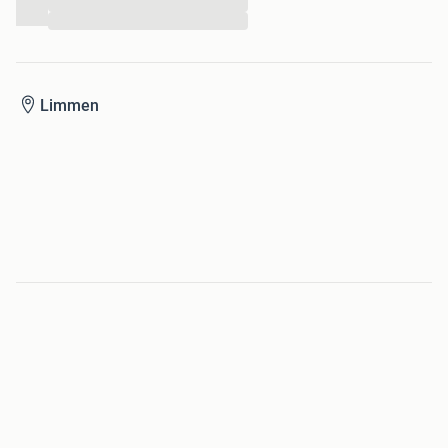
...
...
Limmen