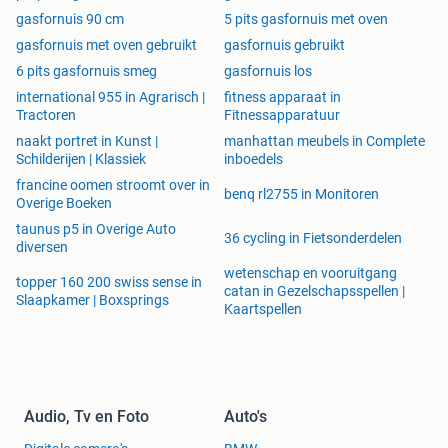
gasfornuis 90 cm
5 pits gasfornuis met oven
gasfornuis met oven gebruikt
gasfornuis gebruikt
6 pits gasfornuis smeg
gasfornuis los
international 955 in Agrarisch |
fitness apparaat in
Tractoren
Fitnessapparatuur
naakt portret in Kunst |
manhattan meubels in Complete
Schilderijen | Klassiek
inboedels
francine oomen stroomt over in
benq rl2755 in Monitoren
Overige Boeken
taunus p5 in Overige Auto
36 cycling in Fietsonderdelen
diversen
wetenschap en vooruitgang
topper 160 200 swiss sense in
catan in Gezelschapsspellen |
Slaapkamer | Boxsprings
Kaartspellen
Audio, Tv en Foto
Auto's