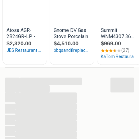
...
...
...
...
...
...
...
...
...
...