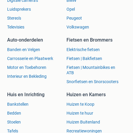
Digitale camera's
BMW
Luidsprekers
Opel
Stereo's
Peugeot
Televisies
Volkswagen
Auto-onderdelen
Fietsen en Brommers
Banden en Velgen
Elektrische fietsen
Carrosserie en Plaatwerk
Fietsen | Bakfietsen
Motor en Toebehoren
Fietsen | Mountainbikes en
ATB
Interieur en Bekleding
Snorfietsen en Snorscooters
Huis en Inrichting
Huizen en Kamers
Bankstellen
Huizen te Koop
Bedden
Huizen te huur
Stoelen
Huizen Buitenland
Tafels
Recreatiewoningen