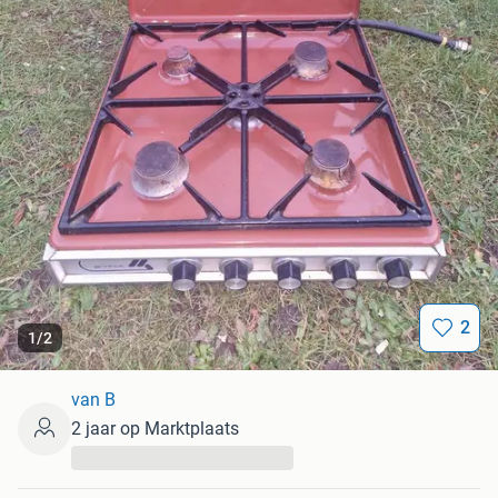
2
1
/
2
van B
2 jaar op Marktplaats
...