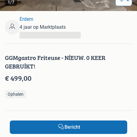
1
/
7
Erdem
4 jaar op Marktplaats
...
GGMgastro Friteuse - NİEUW. 0 KEER
GEBRUİKT!
€ 499,00
Ophalen
Bericht