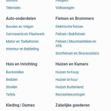
Stereo's
Peugeot
Televisies
Volkswagen
Auto-onderdelen
Fietsen en Brommers
Banden en Velgen
Elektrische fietsen
Carrosserie en Plaatwerk
Fietsen | Bakfietsen
Motor en Toebehoren
Fietsen | Mountainbikes en
ATB
Interieur en Bekleding
Snorfietsen en Snorscooters
Huis en Inrichting
Huizen en Kamers
Bankstellen
Huizen te Koop
Bedden
Huizen te huur
Stoelen
Huizen Buitenland
Tafels
Recreatiewoningen
Kleding | Dames
Zakelijke goederen