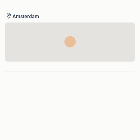
en schadevrij vervoerd kan worden.
Amsterdam