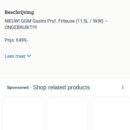
Beschrijving
NIEUW! GGM Gastro Prof. Friteuse (11,5L / 9kW) –
ONGEBRUİKT!!!!
​Prijs: €499,-
​Beschrijving:
Lees meer
Te koop aangeboden: Een splinternieuwe, professionele
elektrische friteuse van GGM Gastro (Model EFK400-EN)
Situatie:
We hebben dit apparaat aangeschaft voor onze keuken,
maar bij het uitpakken bleek hij helaas te groot voor onze
specifieke werkplek. Hij heeft de keuken dus nooit van
binnen gezien en is 0 keer gebruikt. De beschermfolie zit er
zelfs nog op!
​Dit is een krachtig horeca-apparaat (9kW) dat ideaal is
voor zaken die snelheid en constante kwaliteit nodig