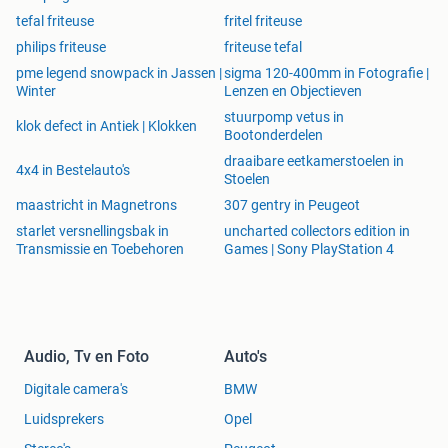
tefal friteuse
fritel friteuse
philips friteuse
friteuse tefal
pme legend snowpack in Jassen |
sigma 120-400mm in Fotografie |
Winter
Lenzen en Objectieven
stuurpomp vetus in
klok defect in Antiek | Klokken
Bootonderdelen
draaibare eetkamerstoelen in
4x4 in Bestelauto's
Stoelen
maastricht in Magnetrons
307 gentry in Peugeot
starlet versnellingsbak in
uncharted collectors edition in
Transmissie en Toebehoren
Games | Sony PlayStation 4
Audio, Tv en Foto
Auto's
Digitale camera's
BMW
Luidsprekers
Opel