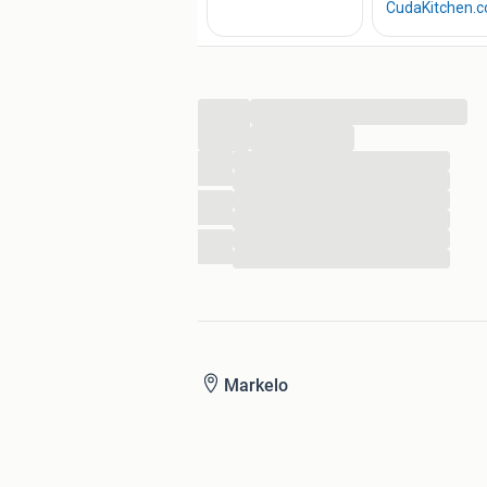
...
...
...
...
...
...
...
...
Markelo