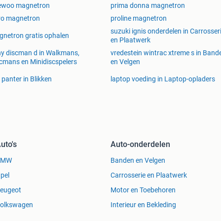
ewoo magnetron
prima donna magnetron
ro magnetron
proline magnetron
suzuki ignis onderdelen in Carrosser
netron gratis ophalen
en Plaatwerk
y discman d in Walkmans,
vredestein wintrac xtreme s in Band
cmans en Minidiscspelers
en Velgen
k panter in Blikken
laptop voeding in Laptop-opladers
uto's
Auto-onderdelen
BMW
Banden en Velgen
pel
Carrosserie en Plaatwerk
eugeot
Motor en Toebehoren
olkswagen
Interieur en Bekleding