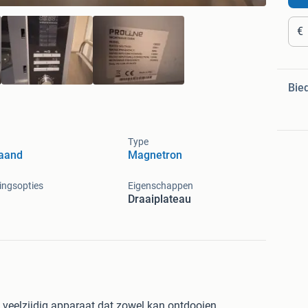
€
Bie
Type
taand
Magnetron
ingsopties
Eigenschappen
Draaiplateau
veelzijdig apparaat dat zowel kan ontdooien,