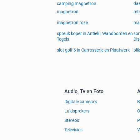
camping magnetron
da
magnetron
ret
magnetron roze
mag
spreuk koper in Antiek | Wandborden en
son
Tegels
Dis
slot golf 6 in Carrosserie en Plaatwerk
bli
Audio, Tv en Foto
A
Digitale camera's
Luidsprekers
O
Stereo's
P
Televisies
V