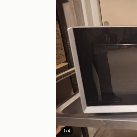
1
/
4