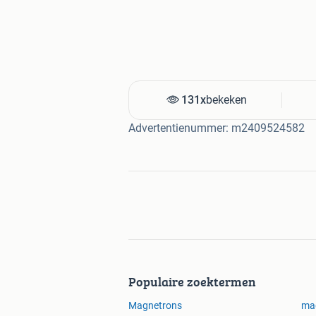
131x
bekeken
Advertentienummer: m2409524582
Populaire zoektermen
Magnetrons
mag