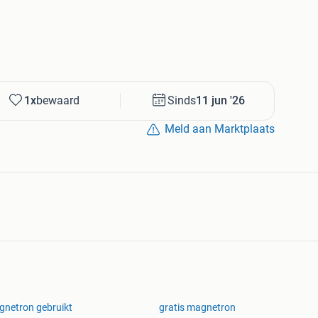
1x
bewaard
Sinds
11 jun '26
Meld aan Marktplaats
netron gebruikt
gratis magnetron