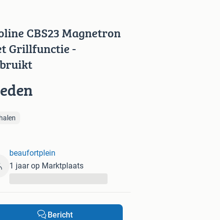
oline CBS23 Magnetron
t Grillfunctie -
bruikt
ieden
halen
beaufortplein
1 jaar op Marktplaats
...
Bericht