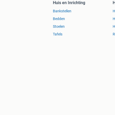
Huis en Inrichting
H
Bankstellen
H
Bedden
H
Stoelen
H
Tafels
R