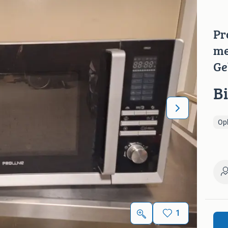
Pr
me
Ge
B
Op
1