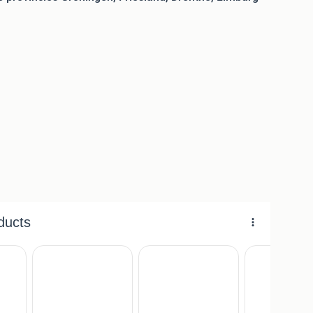
ER!!!
!
arantie
en eventueel
thuisbezorgd
.
,-
-
,-
-