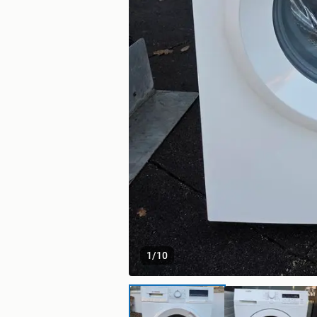
1
/
10