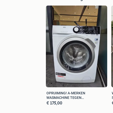
Let op: wij verkopen ook NIEUW appa
Bezoek onze webshop om te bestelle
www.dewitgoedstore.nl
OPRUIMING! A-MERKEN
WASMACHINE TEGEN
€ 175,00
BODEMPRIJZEN! v.a. €175