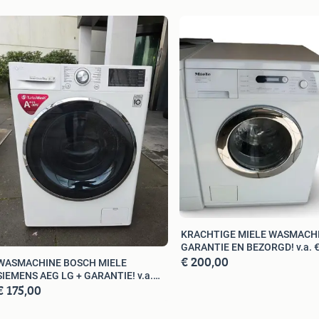
ratuur tegen scherpe prijzen.
n:
KRACHTIGE MIELE WASMACHI
GARANTIE EN BEZORGD! v.a. 
€ 200,00
WASMACHINE BOSCH MIELE
SIEMENS AEG LG + GARANTIE! v.a.
€ 175,00
€175