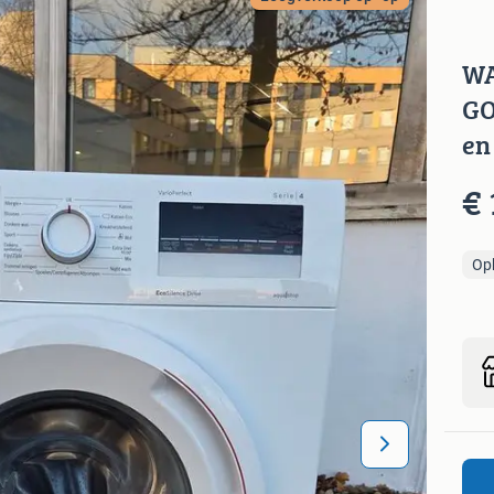
WA
GO
en
€ 
Op