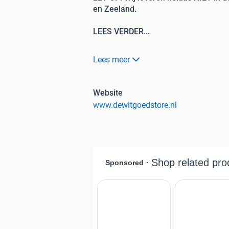
en Zeeland.
LEES VERDER...
GEGARANDEERD NERGENS GOEDKOP
Lees meer
MOMENTEEL SUPERAANBIEDINGEN!!
Alle apparaten worden geleverd met
g
Website
www.dewitgoedstore.nl
AL VANAF 175 euro!!!
Een aantal aanraders:
Foto 1: Bosch
8KG 1400tpm!
€250,-
Foto 2: AEG
8KG 1400tpm!
€220,-
Foto 3: Samsung
8KG 1400tpm!
€250
Foto 4: Siemens
8KG 1600tpm!
€275,
Foto 5: Bosch
7KG 1400tpm!
€200,-
Foto 6: AEG
9KG 1400tpm!
€275,-
Foto 7: Samsung
7KG 1400tpm!
€190
Foto 8: Siemens
7KG 1400tpm!
€200,