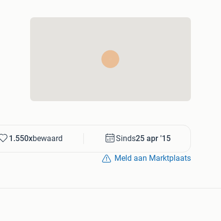
Amstelveen
ereikbaar op:
1.550x
bewaard
Sinds
25 apr '15
Meld aan Marktplaats
oed!
elopen, gereviseerd en grondig gereinigd!