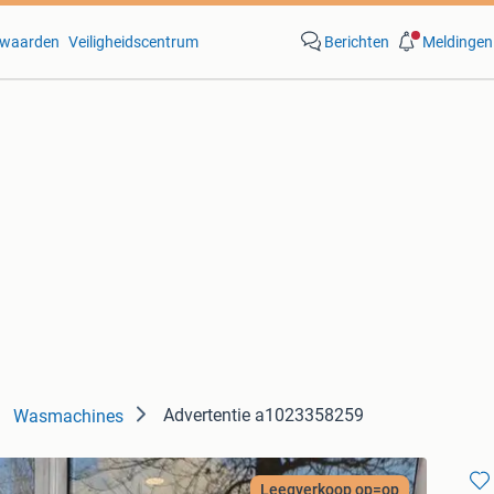
waarden
Veiligheidscentrum
Berichten
Meldingen
Advertentie a1023358259
Wasmachines
Leegverkoop op=op