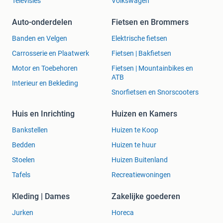
Televisies
Volkswagen
Auto-onderdelen
Fietsen en Brommers
Banden en Velgen
Elektrische fietsen
Carrosserie en Plaatwerk
Fietsen | Bakfietsen
Motor en Toebehoren
Fietsen | Mountainbikes en
ATB
Interieur en Bekleding
Snorfietsen en Snorscooters
Huis en Inrichting
Huizen en Kamers
Bankstellen
Huizen te Koop
Bedden
Huizen te huur
Stoelen
Huizen Buitenland
Tafels
Recreatiewoningen
Kleding | Dames
Zakelijke goederen
Jurken
Horeca