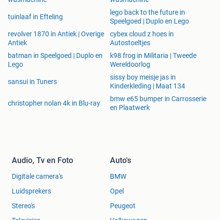
lego back to the future in
tuinlaaf in Efteling
Speelgoed | Duplo en Lego
revolver 1870 in Antiek | Overige
cybex cloud z hoes in
Antiek
Autostoeltjes
batman in Speelgoed | Duplo en
k98 frog in Militaria | Tweede
Lego
Wereldoorlog
sissy boy meisje jas in
sansui in Tuners
Kinderkleding | Maat 134
bmw e65 bumper in Carrosserie
christopher nolan 4k in Blu-ray
en Plaatwerk
Audio, Tv en Foto
Auto's
Digitale camera's
BMW
Luidsprekers
Opel
Stereo's
Peugeot