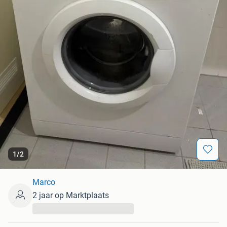
1
/
2
Marco
2 jaar op Marktplaats
...