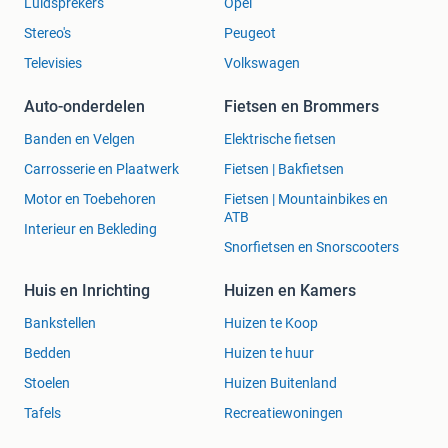
Luidsprekers
Opel
Stereo's
Peugeot
Televisies
Volkswagen
Auto-onderdelen
Fietsen en Brommers
Banden en Velgen
Elektrische fietsen
Carrosserie en Plaatwerk
Fietsen | Bakfietsen
Motor en Toebehoren
Fietsen | Mountainbikes en
ATB
Interieur en Bekleding
Snorfietsen en Snorscooters
Huis en Inrichting
Huizen en Kamers
Bankstellen
Huizen te Koop
Bedden
Huizen te huur
Stoelen
Huizen Buitenland
Tafels
Recreatiewoningen