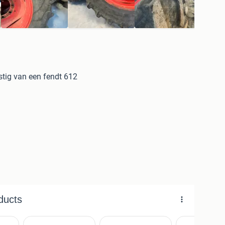
tig van een fendt 612
8426135
 alleen de voorbanden nog te koop!!!!