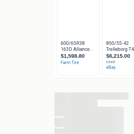
...
...
...
...
...
...
...