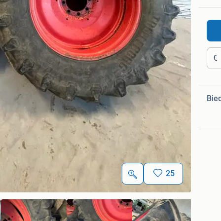
€
Bie
25