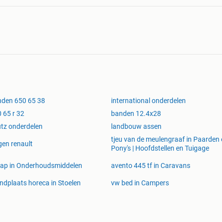
den 650 65 38
international onderdelen
 65 r 32
banden 12.4x28
tz onderdelen
landbouw assen
tjeu van de meulengraaf in Paarden
gen renault
Pony's | Hoofdstellen en Tuigage
ap in Onderhoudsmiddelen
avento 445 tf in Caravans
ndplaats horeca in Stoelen
vw bed in Campers