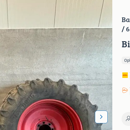
Ba
/ 6
B
Op