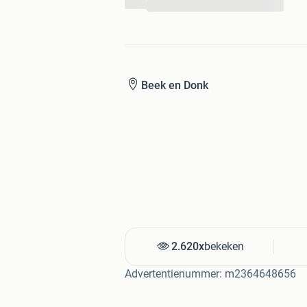
...
Beek en Donk
2.620x
bekeken
Advertentienummer: m2364648656