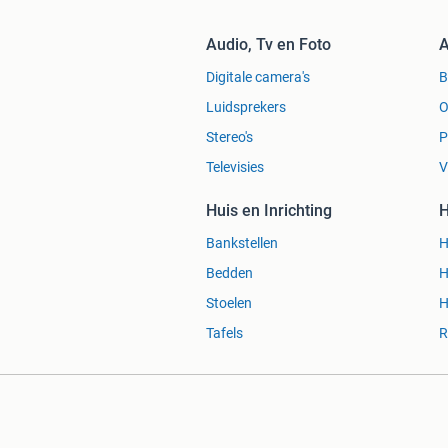
Audio, Tv en Foto
A
Digitale camera's
Luidsprekers
O
Stereo's
P
Televisies
V
Huis en Inrichting
H
Bankstellen
H
Bedden
H
Stoelen
H
Tafels
R