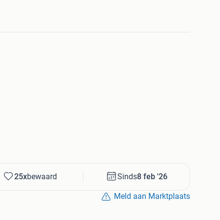
25x
bewaard
Sinds
8 feb '26
Meld aan Marktplaats