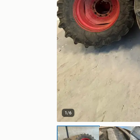
1
/
6