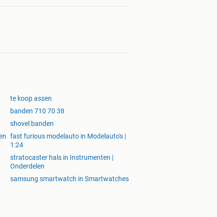
te koop assen
banden 710 70 38
shovel banden
 en
fast furious modelauto in Modelauto's |
1:24
stratocaster hals in Instrumenten |
Onderdelen
samsung smartwatch in Smartwatches