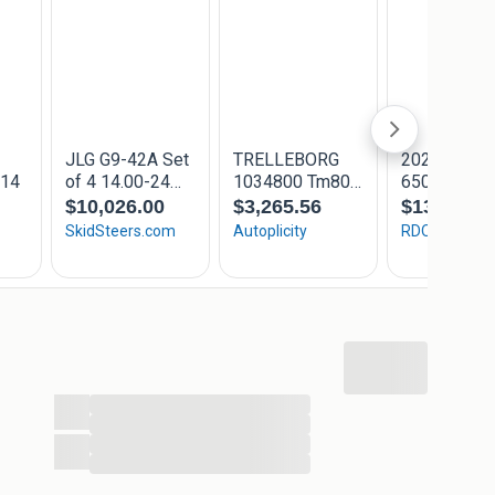
...
...
...
...