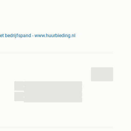
r
 het bedrijfspand - www.huurbieding.nl
d
 ons complete aanbod op
www.huurbieding.nl
.
...
...
...
...