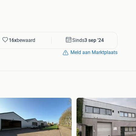
16x
bewaard
Sinds
3 sep '24
Meld aan Marktplaats