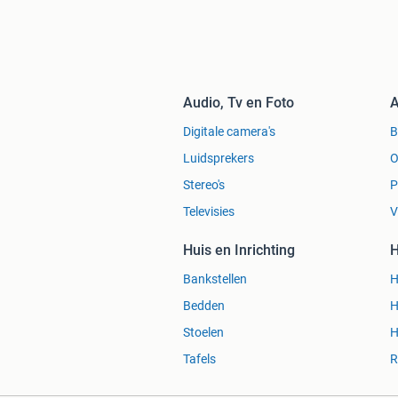
Audio, Tv en Foto
A
Digitale camera's
Luidsprekers
O
Stereo's
P
Televisies
V
Huis en Inrichting
H
Bankstellen
H
Bedden
H
Stoelen
H
Tafels
R