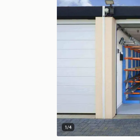
1
/
4