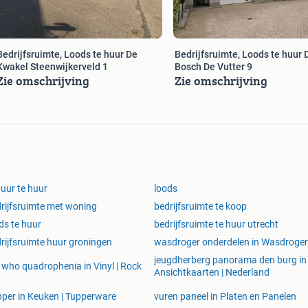
Bedrijfsruimte, Loods te huur De
Bedrijfsruimte, Loods te huur 
Kwakel Steenwijkerveld 1
Bosch De Vutter 9
Zie omschrijving
Zie omschrijving
uur te huur
loods
rijfsruimte met woning
bedrijfsruimte te koop
ds te huur
bedrijfsruimte te huur utrecht
rijfsruimte huur groningen
wasdroger onderdelen in Wasdroge
jeugdherberg panorama den burg in
 who quadrophenia in Vinyl | Rock
Ansichtkaarten | Nederland
per in Keuken | Tupperware
vuren paneel in Platen en Panelen