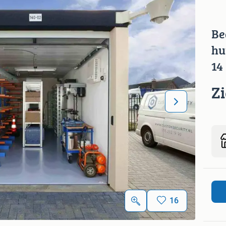
Be
hu
14
Z
16