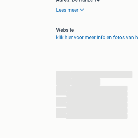
Plaats:
Roermond
Lees meer
De voordelen van Huurbieding:
Website
Ruim 4500 panden in de verhuu
klik hier voor meer info en foto's van
Reageren is gratis en vrijblijven
Direct contact verhuurder
Niet het juiste bedrijfspand? Bekijk
...
...
...
...
...
...
...
...