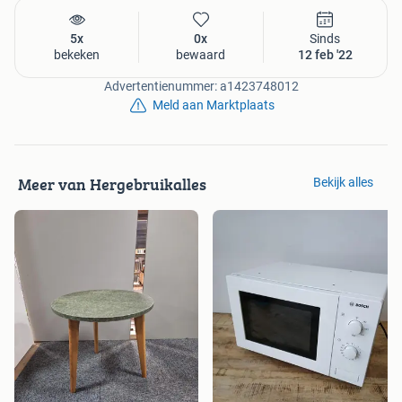
5x
0x
Sinds
bekeken
bewaard
12 feb '22
Advertentienummer: a1423748012
Meld aan Marktplaats
Meer van Hergebruikalles
Bekijk alles