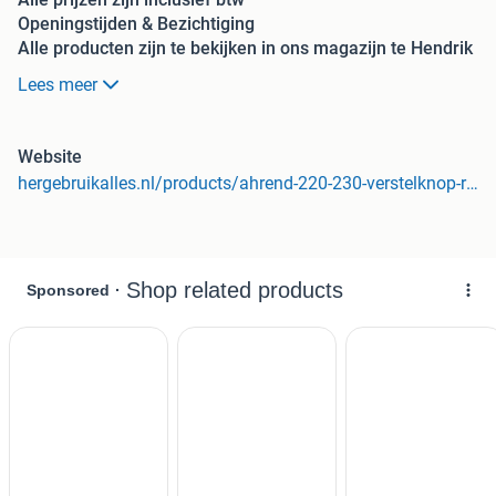
Openingstijden & Bezichtiging
Alle producten zijn te bekijken in ons magazijn te Hendrik
Ido Ambacht. Wij zijn geopend van maandag tot vrijdag
Lees meer
7.00 uur tot 15.30 uur.
Betaalmogelijkheden:
Website
hergebruikalles.nl/products/ahrend-220-230-verstelknop-rugfunctie-zwart
iDeal (via webshop voor levering)
Per pin of contant (alleen mogelijk bij afhalen)
Contact en adresgegevens:
Meer info over dit product? Bezoek onze website.
HergebruikAlles
Noordeinde 204
3341 LW Hendrik-Ido-Ambacht
KvK-nummer: 63507439
Btw-nummer: NL855266120B01