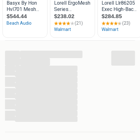
...
...
...
...
...
...
...
...
...
...
...
...