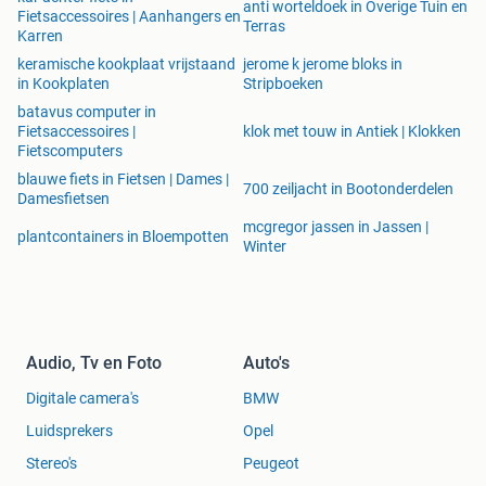
anti worteldoek in Overige Tuin en
Fietsaccessoires | Aanhangers en
Terras
Karren
keramische kookplaat vrijstaand
jerome k jerome bloks in
in Kookplaten
Stripboeken
batavus computer in
Fietsaccessoires |
klok met touw in Antiek | Klokken
Fietscomputers
blauwe fiets in Fietsen | Dames |
700 zeiljacht in Bootonderdelen
Damesfietsen
mcgregor jassen in Jassen |
plantcontainers in Bloempotten
Winter
Audio, Tv en Foto
Auto's
Digitale camera's
BMW
Luidsprekers
Opel
Stereo's
Peugeot