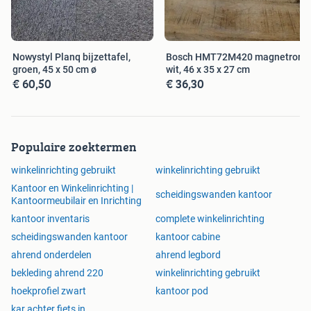
Nowystyl Planq bijzettafel,
Bosch HMT72M420 magnetron,
groen, 45 x 50 cm ø
wit, 46 x 35 x 27 cm
€ 60,50
€ 36,30
Populaire zoektermen
winkelinrichting gebruikt
winkelinrichting gebruikt
Kantoor en Winkelinrichting |
scheidingswanden kantoor
Kantoormeubilair en Inrichting
kantoor inventaris
complete winkelinrichting
scheidingswanden kantoor
kantoor cabine
ahrend onderdelen
ahrend legbord
bekleding ahrend 220
winkelinrichting gebruikt
hoekprofiel zwart
kantoor pod
kar achter fiets in