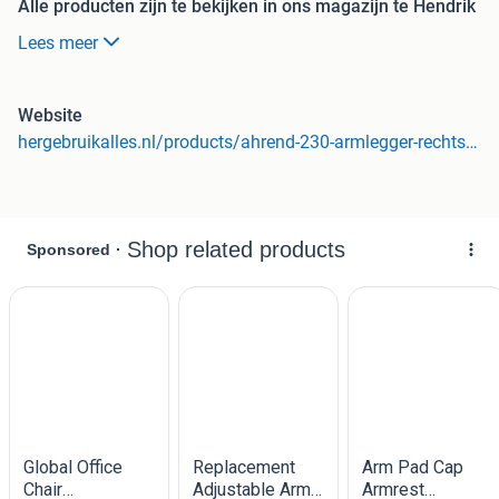
Alle producten zijn te bekijken in ons magazijn te Hendrik
Ido Ambacht. Wij zijn geopend van maandag tot vrijdag
Lees meer
7.00 uur tot 15.30 uur.
Betaalmogelijkheden:
Website
hergebruikalles.nl/products/ahrend-230-armlegger-rechts-lange-knop
iDeal (via webshop voor levering)
Per pin of contant (alleen mogelijk bij afhalen)
Contact en adresgegevens:
Meer info over dit product? Bezoek onze website.
HergebruikAlles
Noordeinde 204
3341 LW Hendrik-Ido-Ambacht
KvK-nummer: 63507439
Btw-nummer: NL855266120B01