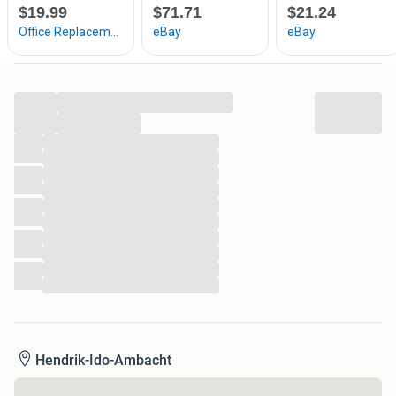
...
...
...
...
...
...
...
...
...
...
...
...
Hendrik-Ido-Ambacht