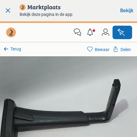
Bekijk
Bekijk deze pagina in de app
Terug
Bewaar
Delen