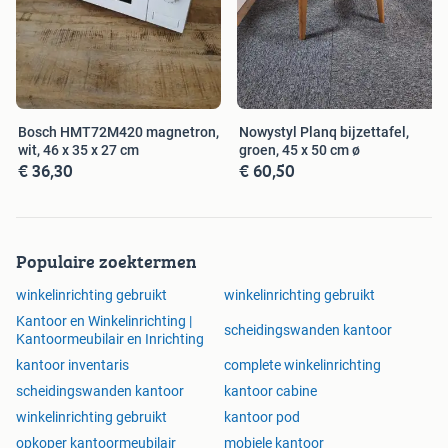
Bosch HMT72M420 magnetron,
Nowystyl Planq bijzettafel,
wit, 46 x 35 x 27 cm
groen, 45 x 50 cm ø
€ 36,30
€ 60,50
Populaire zoektermen
winkelinrichting gebruikt
winkelinrichting gebruikt
Kantoor en Winkelinrichting |
scheidingswanden kantoor
Kantoormeubilair en Inrichting
kantoor inventaris
complete winkelinrichting
scheidingswanden kantoor
kantoor cabine
winkelinrichting gebruikt
kantoor pod
opkoper kantoormeubilair
mobiele kantoor