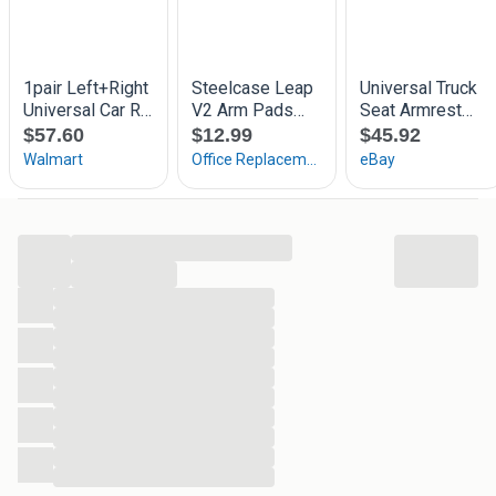
3341 LW Hendrik-Ido-Ambacht
KvK-nummer: 63507439
Btw-nummer: NL855266120B01
...
...
...
...
...
...
...
...
...
...
...
...