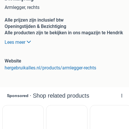
Armlegger, rechts
Alle prijzen zijn inclusief btw
Openingstijden & Bezichtiging
Alle producten zijn te bekijken in ons magazijn te Hendrik
Ido Ambacht. Wij zijn geopend van maandag tot vrijdag
Lees meer
7.00 uur tot 15.30 uur.
Betaalmogelijkheden:
Website
hergebruikalles.nl/products/armlegger-rechts
iDeal (via webshop voor levering)
Per pin of contant (alleen mogelijk bij afhalen)
Contact en adresgegevens:
Meer info over dit product? Bezoek onze website.
HergebruikAlles
Noordeinde 204