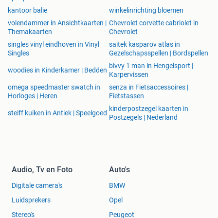
kantoor balie
winkelinrichting bloemen
volendammer in Ansichtkaarten |
Chevrolet corvette cabriolet in
Themakaarten
Chevrolet
singles vinyl eindhoven in Vinyl
saitek kasparov atlas in
Singles
Gezelschapsspellen | Bordspellen
bivvy 1 man in Hengelsport |
woodies in Kinderkamer | Bedden
Karpervissen
omega speedmaster swatch in
senza in Fietsaccessoires |
Horloges | Heren
Fietstassen
kinderpostzegel kaarten in
steiff kuiken in Antiek | Speelgoed
Postzegels | Nederland
Audio, Tv en Foto
Auto's
Digitale camera's
BMW
Luidsprekers
Opel
Stereo's
Peugeot