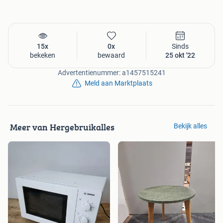
15x
0x
Sinds
bekeken
bewaard
25 okt '22
Advertentienummer: a1457515241
Meld aan Marktplaats
Meer van Hergebruikalles
Bekijk alles