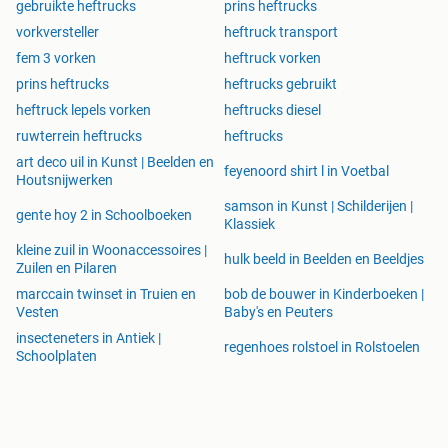
Vrijdag 08.00 - 17.00 uur
gebruikte heftrucks
prins heftrucks
vorkversteller
heftruck transport
Meer weten? Klik op de link en bezoek onze website of
fem 3 vorken
heftruck vorken
webshop!
prins heftrucks
heftrucks gebruikt
We helpen je graag verder! Wij zijn telefonisch bereikbaar
heftruck lepels vorken
heftrucks diesel
via 058-255 30 11. Stuur een mail naar info@axtra.nl of
bezoek onze werkplaats in Wergea.
ruwterrein heftrucks
heftrucks
art deco uil in Kunst | Beelden en
feyenoord shirt l in Voetbal
Houtsnijwerken
samson in Kunst | Schilderijen |
gente hoy 2 in Schoolboeken
Klassiek
kleine zuil in Woonaccessoires |
hulk beeld in Beelden en Beeldjes
Zuilen en Pilaren
marccain twinset in Truien en
bob de bouwer in Kinderboeken |
Vesten
Baby's en Peuters
insecteneters in Antiek |
regenhoes rolstoel in Rolstoelen
Schoolplaten