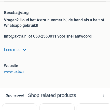
Beschrijving
Vragen? Houd het Axtra-nummer bij de hand als u belt of
Whatsapp gebruikt!
info@axtra.nl of 058-2553011 voor snel antwoord!
Bij ons begint het specialisme vanaf het vorkenbord
Lees meer
vanaf uw hef- of reachtruck! De grootste verhuurder en
verkoper in Europa!
Website
Axtra Voorzetapparatuur, uw specialist in gebruikte,
www.axtra.nl
gereviseerde en nieuwe voorzetapparatuur voor
heftrucks.Verkoop, verhuur, inkoop, reparatie en
onderdelen.
Lees meer over Axtra onderaan de
specificaties.Genoemde afmetingen zijn in MM, tenzij
anders vermeld