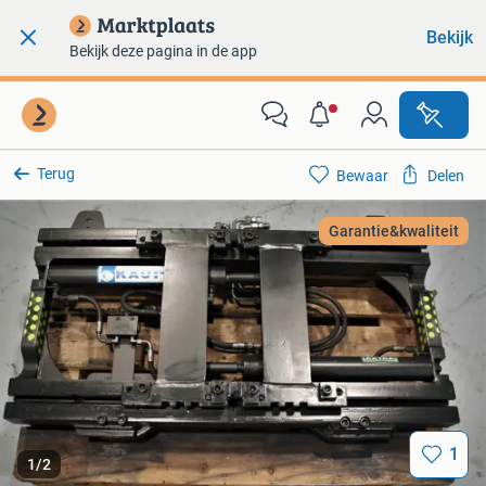
Bekijk
Bekijk deze pagina in de app
Terug
Bewaar
Delen
Garantie&kwaliteit
1
1
/
2