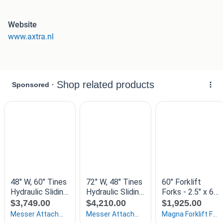
verkoper in Europa!
Website
Axtra Voorzetapparatuur, uw specialist in gebruikte,
www.axtra.nl
gereviseerde en nieuwe voorzetapparatuur voor
heftrucks.Verkoop, verhuur, inkoop, reparatie en
onderdelen.
Lees meer over Axtra onderaan de
specificaties.Genoemde afmetingen zijn in MM, tenzij
anders vermeld
--------
Axtra nummer: 11239
Categorie: Vorkversteller
Merk: Kaup
Model: 2.5 T 160 B
Ophanging: FEM 2
Capaciteit (KG): 2500