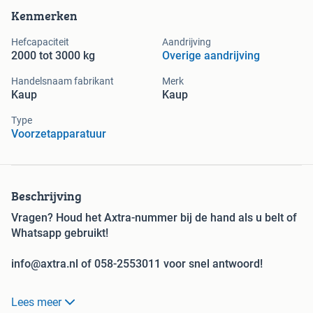
Kenmerken
Hefcapaciteit
Aandrijving
2000 tot 3000 kg
Overige aandrijving
Handelsnaam fabrikant
Merk
Kaup
Kaup
Type
Voorzetapparatuur
Beschrijving
Vragen? Houd het Axtra-nummer bij de hand als u belt of
Whatsapp gebruikt!
info@axtra.nl of 058-2553011 voor snel antwoord!
Bij ons begint het specialisme vanaf het vorkenbord
Lees meer
vanaf uw hef- of reachtruck! De grootste verhuurder en