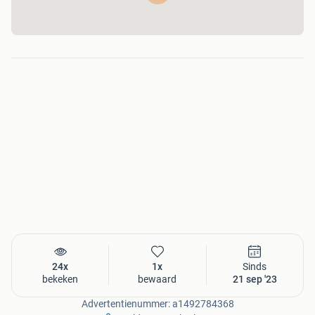
eigen vorken. Indien er vorken meegeleverd moeten
worden, graag even informeren
Axtra Voorzetapparatuur BV
Axtra Voorzetapparatuur BV, een in 1992 uniek opgericht
familiebedrijf in Friesland. Begonnen op zolderkamer en
uitgegroeid tot een volwaardig professioneel bedrijf. Je
verwacht het niet in de oude Frico fabriek van Wergea,
maar op dit gedeelde bedrijventerrein zit het grootste
revisie bedrijf ter wereld. Gespecialiseerd in gebruikte en
gereviseerde voorzetapparatuur voor heftrucks, nieuw
leveren is ook mogelijk. Wij bedienen klanten door geheel
Europa en verder. Ons specialistisch en enthousiast team
24x
1x
Sinds
geeft voorzetapparatuur een tweede leven, duurzaam en
bekeken
bewaard
21 sep '23
goed voor het milieu. Met onze indrukwekkende opslag
Advertentienummer: a1492784368
met ruim 2500 stuks is ons aanbod erg divers, voor elk