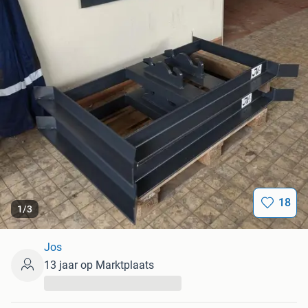
18
1
/
3
Jos
13 jaar op Marktplaats
...