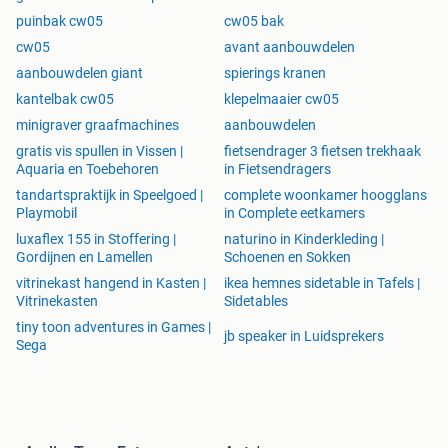
puinbak cw05
cw05 bak
cw05
avant aanbouwdelen
aanbouwdelen giant
spierings kranen
kantelbak cw05
klepelmaaier cw05
minigraver graafmachines
aanbouwdelen
gratis vis spullen in Vissen |
fietsendrager 3 fietsen trekhaak
Aquaria en Toebehoren
in Fietsendragers
tandartspraktijk in Speelgoed |
complete woonkamer hoogglans
Playmobil
in Complete eetkamers
luxaflex 155 in Stoffering |
naturino in Kinderkleding |
Gordijnen en Lamellen
Schoenen en Sokken
vitrinekast hangend in Kasten |
ikea hemnes sidetable in Tafels |
Vitrinekasten
Sidetables
tiny toon adventures in Games |
jb speaker in Luidsprekers
Sega