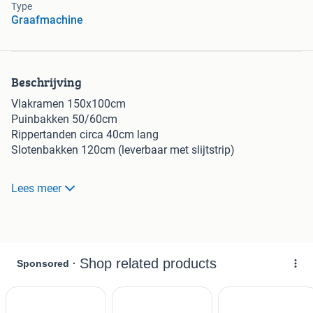
Type
Graafmachine
Beschrijving
Vlakramen 150x100cm
Puinbakken 50/60cm
Rippertanden circa 40cm lang
Slotenbakken 120cm (leverbaar met slijtstrip)
Alles CW05 aansluiting.
Lees meer
Aanbouwdeel op maat?
Vraag gerust naar de mogelijkheden!
Alles kan verzonden worden.
Veenstra Techniek
info@veenstra-techniek.nl