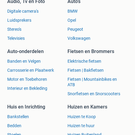
Audio, Tv en Foto
Auto's
Digitale camera's
BMW
Luidsprekers
Opel
Stereo's
Peugeot
Televisies
Volkswagen
Auto-onderdelen
Fietsen en Brommers
Banden en Velgen
Elektrische fietsen
Carrosserie en Plaatwerk
Fietsen | Bakfietsen
Motor en Toebehoren
Fietsen | Mountainbikes en
ATB
Interieur en Bekleding
Snorfietsen en Snorscooters
Huis en Inrichting
Huizen en Kamers
Bankstellen
Huizen te Koop
Bedden
Huizen te huur
Stoelen
Huizen Buitenland