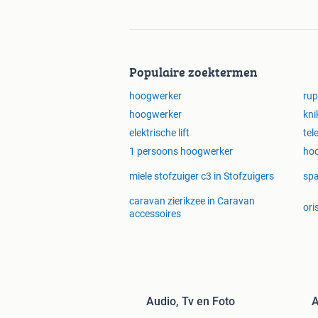
Populaire zoektermen
hoogwerker
rup
hoogwerker
kn
elektrische lift
tel
1 persoons hoogwerker
hoo
miele stofzuiger c3 in Stofzuigers
spa
caravan zierikzee in Caravan
ori
accessoires
Audio, Tv en Foto
A