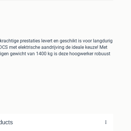
krachtige prestaties levert en geschikt is voor langdurig
S met elektrische aandrijving de ideale keuze! Met
igen gewicht van 1400 kg is deze hoogwerker robuust
r
 meter (L x B)
x 1,80/2,20 meter (L x B x H)