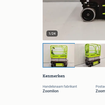
1
/
24
Kenmerken
Handelsnaam fabrikant
Postad
Zoomlion
Zoom