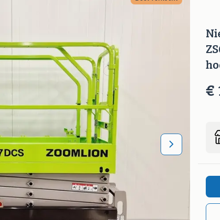
Ni
ZS
ho
€ 