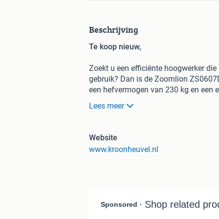
Beschrijving
Te koop nieuw,
Zoekt u een efficiënte hoogwerker die 
gebruik? Dan is de Zoomlion ZS0607DC
een hefvermogen van 230 kg en een e
en van hoge kwaliteit.
Lees meer
Specificaties ZS0607DCS hoogwerke
Website
Hefvermogen: 230 kg
www.kroonheuvel.nl
Eigen gewicht: 1400 kg
Werkhoogte: 7.80 meter
Vloerhoogte: 5.80 meter
Platformafmetingen: 1,65 x 0,74
Uitschuifplateau: 0,91 meter
Transport afmeting: 1,85 x 0,76 