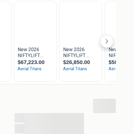
chtigen op onze locatie !
m een kijkje op onze website
doen we door middel van een filmpje en extra foto's
...
...
...
...