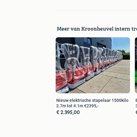
zoekwoorden:
Linde , still , toyota , jungheinrich , bt
heftruck , lpg heftruck , ruwterein heftuc
, elektrische stapelaar , meerij stapela
Meer van Kroonheuvel intern tr
elektrische palletwagen , still heftruck
, ep heftruck , linde stapelaar , junghei
stapelaar , linde reachtruck , still reac
, Haulotte , Skyjack , Niftylift , elek
hoogwerker,
Nieuw elektrische stapelaar 1500kilo
2.7m tot 4.1m €2395,-
€ 2.395,00