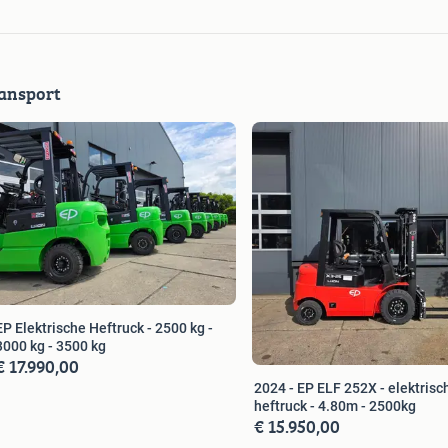
 , ep , heftuck , elektrische heftruck , diesel heftruck , gas
k , 3 delig , 2 delig , sideshift , lepelspreider , stapelaar
ar , elektrische reachtruck , reachtruck , palletwagen ,
ansport
 , toyota heftruck , linde heftruck , jungheinrich heftruck
nrich stapelaar , ep stapelaar , still stapelaar , bt
htruck , jungheinrich reactruck , Genie , zoomlion , jlg , jd
trische knikarmhoogwerker, schaarhoogwerker , telescoop
EP Elektrische Heftruck - 2500 kg -
3000 kg - 3500 kg
€ 17.990,00
2024 - EP ELF 252X - elektrisc
heftruck - 4.80m - 2500kg
€ 15.950,00