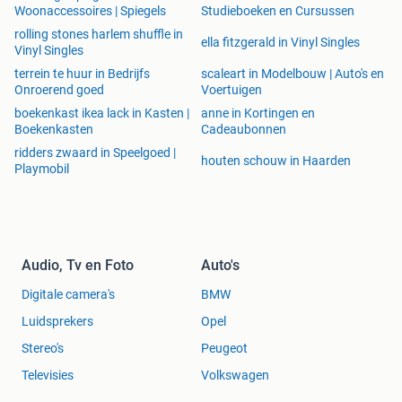
Woonaccessoires | Spiegels
Studieboeken en Cursussen
rolling stones harlem shuffle in
ella fitzgerald in Vinyl Singles
Vinyl Singles
terrein te huur in Bedrijfs
scaleart in Modelbouw | Auto's en
Onroerend goed
Voertuigen
boekenkast ikea lack in Kasten |
anne in Kortingen en
Boekenkasten
Cadeaubonnen
ridders zwaard in Speelgoed |
houten schouw in Haarden
Playmobil
Audio, Tv en Foto
Auto's
Digitale camera's
BMW
Luidsprekers
Opel
Stereo's
Peugeot
Televisies
Volkswagen