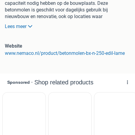
capaciteit nodig hebben op de bouwplaats. Deze
betonmolen is geschikt voor dagelijks gebruik bij
nieuwbouw en renovatie, ook op locaties waar
geluidsbeperking belangrijk is.
Lees meer
Met een kuipinhoud van 250 liter en een nuttige inhoud van
195 liter maak je grotere hoeveelheden beton in één
mengbeurt. De BX N 250 werkt op 230 Volt, waardoor je
Website
hem eenvoudig aansluit op standaard stroomvoorziening.
www.nemaco.nl/product/betonmolen-bx-n-250-edil-lame
Het geluidsniveau van 71 dB(A) zorgt voor rustig werken,
ideaal voor projecten in woonwijken en binnenstedelijke
gebieden.
De aandrijving zit veilig weggewerkt in de draagarm van de
kuip. Dit maakt de betonmolen stil in gebruik en verhoogt
de veiligheid tijdens het werken. De sterke tandwielen en
riemaandrijving zijn ontworpen voor continu gebruik. Het
spannen van de aandrijfriem gaat snel en zonder dat je de
motorbehuizing hoeft te demonteren.
De mengtrommel bestaat uit meerdere gelaste delen van
hoogwaardig staal. Dit maakt de molen sterk en slijtvast.
De brede bodem, speciale kuipvorm en doordachte