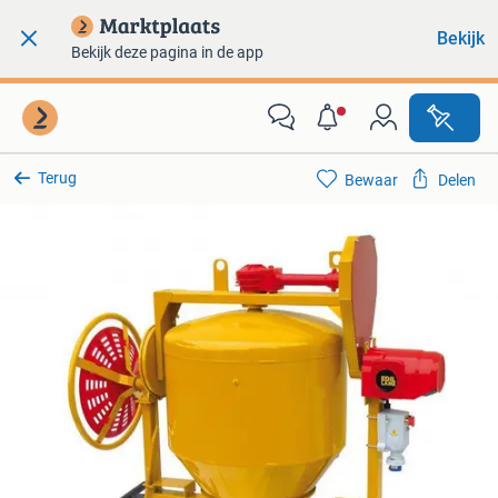
Bekijk
Bekijk deze pagina in de app
Terug
Bewaar
Delen