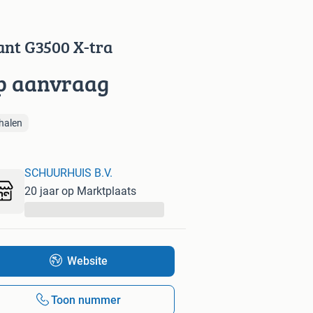
ant G3500 X-tra
p aanvraag
halen
SCHUURHUIS B.V.
20 jaar op Marktplaats
...
Website
Toon nummer