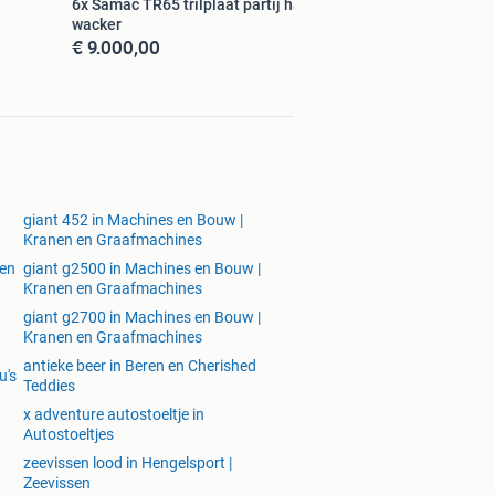
6x Samac TR65 trilplaat partij handel
wacker
€ 9.000,00
giant 452 in Machines en Bouw |
Kranen en Graafmachines
 en
giant g2500 in Machines en Bouw |
Kranen en Graafmachines
giant g2700 in Machines en Bouw |
Kranen en Graafmachines
antieke beer in Beren en Cherished
u's
Teddies
x adventure autostoeltje in
Autostoeltjes
n
zeevissen lood in Hengelsport |
Zeevissen