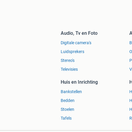
Audio, Tv en Foto
A
Digitale camera's
Luidsprekers
O
Stereo's
P
Televisies
V
Huis en Inrichting
H
Bankstellen
H
Bedden
H
Stoelen
H
Tafels
R