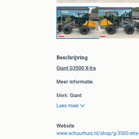
Beschrijving
Giant G3500 X-tra
Meer informatie
Merk:
Giant
Model:
G3500
Lees meer
Bouwjaar:
2026
Nieuw:
Ja
Toepassingsgebied:
Bouw
Website
Technische staat:
zeer goed
www.schuurhuis.nl/shop/g-3500-xtra
Optische staat:
zeer goed