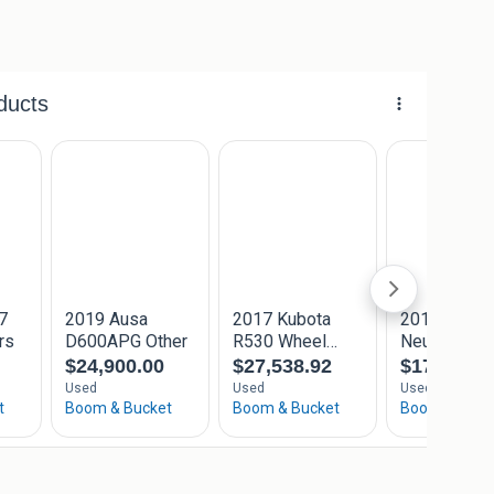
t 57 5061 KM Oisterwijk, NL +31 (0) 13 521 1212
@tobroco.nl
ering – Direct uit voorraad leverbaar
 X-TRA in luxe cabine-uitvoering is dé ideale
n in de bouw, agrarische sector, infra en
atie van hoge hefkracht, compacte afmetingen en
 shovel topprestaties onder alle omstandigheden.
ota Stage V dieselmotor, hydrostatische 4-
en biedt de G3500 X-TRA maximale trekkracht,
TRA uitvoering onderscheidt zich door een zeer hoge
icht, waardoor zware lasten veilig en efficiënt
mfort tijdens lange werkdagen en is voorzien van
rmleuningen