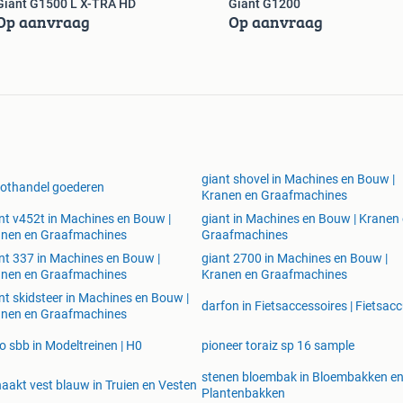
Giant G1500 L X-TRA HD
Giant G1200
Op aanvraag
Op aanvraag
giant shovel in Machines en Bouw |
othandel goederen
Kranen en Graafmachines
nt v452t in Machines en Bouw |
giant in Machines en Bouw | Kranen
anen en Graafmachines
Graafmachines
nt 337 in Machines en Bouw |
giant 2700 in Machines en Bouw |
anen en Graafmachines
Kranen en Graafmachines
nt skidsteer in Machines en Bouw |
darfon in Fietsaccessoires | Fietsacc
anen en Graafmachines
o sbb in Modeltreinen | H0
pioneer toraiz sp 16 sample
stenen bloembak in Bloembakken e
aakt vest blauw in Truien en Vesten
Plantenbakken