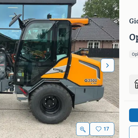
Gi
O
Op
17