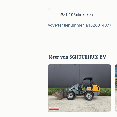
Laden en transporteren van gro
Erf- en stalwerkzaamheden
1.105x
bekeken
Bouw- en sloopwerk
Advertentienummer: a1526014377
Hoveniers- en infratoepassinge
Gebruik met diverse aanbouwde
Direct uit voorraad leverbaar
Meer van SCHUURHUIS B.V.
Neem contact op voor meer inform
SCHUURHUIS B.V.
Zuiderzeestraatweg 384
8096CN Oldebroek
Telefoonnummer: 0616261485
E-mailadres: richard@schuurhuis.nl
Website: http://www.schuurhuis.nl