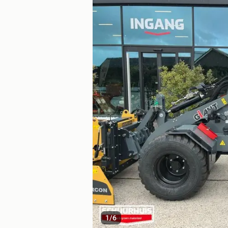
1
/
6