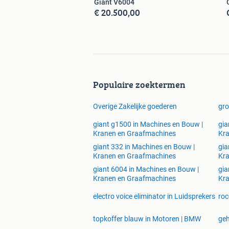
Giant V6004
€ 20.500,00
Populaire zoektermen
Overige Zakelijke goederen
gro
giant g1500 in Machines en Bouw |
gia
Kranen en Graafmachines
Kr
giant 332 in Machines en Bouw |
gia
Kranen en Graafmachines
Kr
giant 6004 in Machines en Bouw |
gia
Kranen en Graafmachines
Kr
electro voice eliminator in Luidsprekers
roc
topkoffer blauw in Motoren | BMW
geh