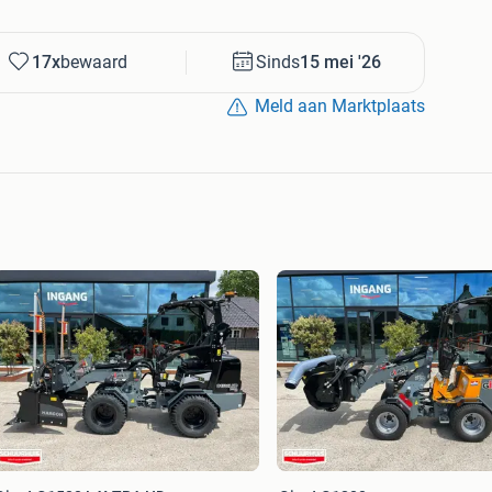
ndstoffen
17x
bewaard
Sinds
15 mei '26
Meld aan Marktplaats
n
len
atie, een demonstratie of een scherpe offerte.