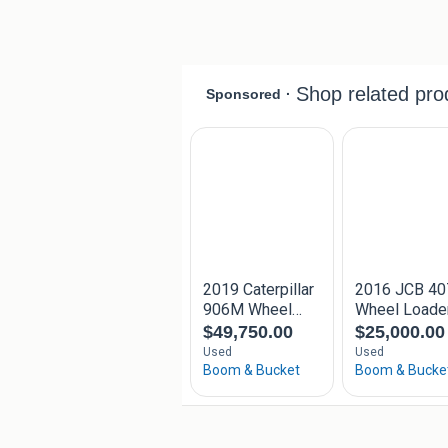
Referentienummer:
Giant
Fabrikant: Tobroco Sprendlingenstraa
https://www.tobroco-giant.com/ info
GIANT G3500 X-TRA Cabine Luxe Uitvo
De krachtige en compacte GIANT G3500
machine voor intensieve werkzaamhede
groenvoorziening. Dankzij de combin
uitstekende wendbaarheid levert deze
Uitgerust met een krachtige 66 pk Kub
wielaandrijving en zware 14-tons ass
stabiliteit en betrouwbaarheid. De X-
kiplast ten opzichte van het eigen gew
verplaatst kunnen worden.
De luxe cabine zorgt voor optimaal co
onder andere:
Luxe luchtgeveerde stoel met a