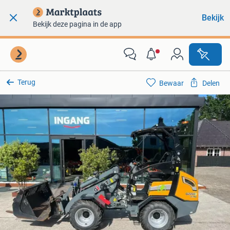
Bekijk
Bekijk deze pagina in de app
Terug
Bewaar
Delen