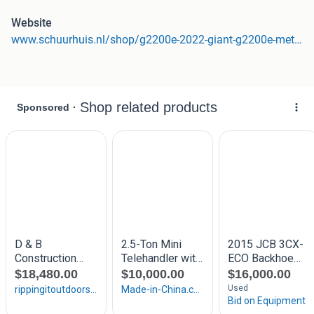
Bouwjaar:
2022
Bedrijfsuren:
485
Website
Toepassingsgebied:
Bouw
www.schuurhuis.nl/shop/g2200e-2022-giant-g2200e-met-puinbak-en-vork-85295?category=653#attribute_values=6923
Referentienummer:
Giant
Kenteken:
T-45-DZN
Gewichten
Ledig gewicht:
2.650 kg
Staat
Algemene staat:
zeer goed
Technische staat:
zeer goed
Optische staat:
zeer goed
Financiële informatie
BTW:
De getoonde prijs is exclusief BTW
Productveiligheid
Fabrikant: Tobroco Sprendlingenstraat 57 5061 KM
Oisterwijk, NL +31 (0) 13 521 1212 https://www.tobroco-
giant.com/ info@tobroco.nl