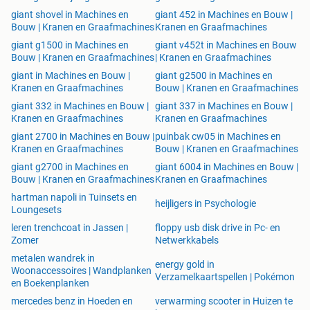
giant shovel in Machines en
giant 452 in Machines en Bouw |
Bouw | Kranen en Graafmachines
Kranen en Graafmachines
giant g1500 in Machines en
giant v452t in Machines en Bouw
Bouw | Kranen en Graafmachines
| Kranen en Graafmachines
giant in Machines en Bouw |
giant g2500 in Machines en
Kranen en Graafmachines
Bouw | Kranen en Graafmachines
giant 332 in Machines en Bouw |
giant 337 in Machines en Bouw |
Kranen en Graafmachines
Kranen en Graafmachines
giant 2700 in Machines en Bouw |
puinbak cw05 in Machines en
Kranen en Graafmachines
Bouw | Kranen en Graafmachines
giant g2700 in Machines en
giant 6004 in Machines en Bouw |
Bouw | Kranen en Graafmachines
Kranen en Graafmachines
hartman napoli in Tuinsets en
heijligers in Psychologie
Loungesets
leren trenchcoat in Jassen |
floppy usb disk drive in Pc- en
Zomer
Netwerkkabels
metalen wandrek in
energy gold in
Woonaccessoires | Wandplanken
Verzamelkaartspellen | Pokémon
en Boekenplanken
mercedes benz in Hoeden en
verwarming scooter in Huizen te