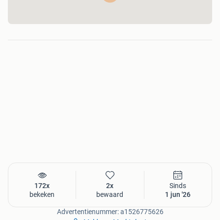
Werkuren: 485 uur
Elektrische aandrijving
Zwaarste accupakket
Inclusief puinbak
Inclusief palletvorken
Laden via 220V aansluiting
Goed onderhouden
Leasen of kopen, beiden mogelijk!
SCHUURHUIS B.V.
Zuiderzeestraatweg 384
8096CN Oldebroek
Telefoonnummer: 0616261485
E-mailadres: richard@schuurhuis.nl
Website: http://www.schuurhuis.nl
172x
2x
Sinds
bekeken
bewaard
1 jun '26
Advertentienummer: a1526775626