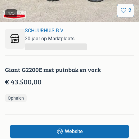
2
1
/
5
SCHUURHUIS B.V.
20 jaar op Marktplaats
...
Giant G2200E met puinbak en vork
€ 43.500,00
Ophalen
Website