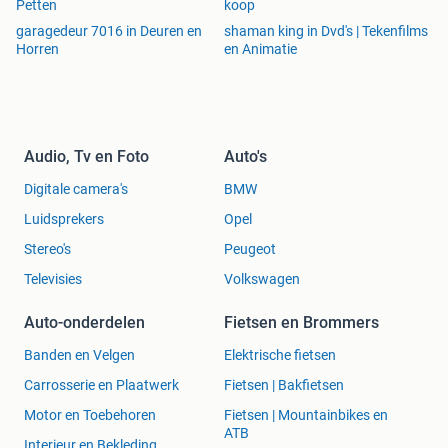
Petten
koop
garagedeur 7016 in Deuren en
shaman king in Dvd's | Tekenfilms
Horren
en Animatie
Audio, Tv en Foto
Auto's
Digitale camera's
BMW
Luidsprekers
Opel
Stereo's
Peugeot
Televisies
Volkswagen
Auto-onderdelen
Fietsen en Brommers
Banden en Velgen
Elektrische fietsen
Carrosserie en Plaatwerk
Fietsen | Bakfietsen
Motor en Toebehoren
Fietsen | Mountainbikes en
ATB
Interieur en Bekleding