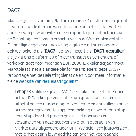
DAC7
Maak je gebruik van ons Platform en onze Diensten en doe je dat
boven bepaalde drempelwaardes, dan kan het zijn dat wij ten
aanzien van jouw activiteiten een rapportageplicht hebben aan
de Belastingdienst zoals omschreven in de Wet implementatie
EU-richtlijn gegevensuitwisseling digitale platformeconomie –
ook wel bekend als “
DAC7
”. Je kwalificeert als “
DAC7-gebruiker
”
als je via ons platform 30 of meer transacties verricht en/of
verkopen doet voor meer dan EUR 2000. Elk kalenderjaar moet
Marktplaats, net als andere platformaanbieders, deze DAC7-
rapportage met de Belastingdienst delen. Voor meer informatie
zie de
website van de Belastingdienst
.
Let op!
Kwalificeer je als DAC7-gebruiker en heeft de Koper
betaald? Dan krijg je voordat je aanspraak kan maken op
uitbetaling een uitnodiging tot verificatie en aanvulling van je
persoonsgegevens. Je krijgt een melding en wordt dan stap
voor stap door het proces geleid. Het opvragen en
verzamelen van deze gegevens wordt in opdracht van
Marktplaats uitgevoerd door OPP. We delen een jaaroverzicht
met je met daarin jouw activiteiten over het voorgaande