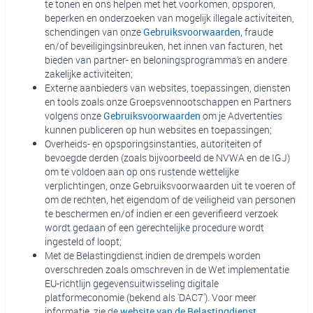
te tonen en ons helpen met het voorkomen, opsporen,
beperken en onderzoeken van mogelijk illegale activiteiten,
schendingen van onze
Gebruiksvoorwaarden
, fraude
en/of beveiligingsinbreuken, het innen van facturen, het
bieden van partner- en beloningsprogramma’s en andere
zakelijke activiteiten;
Externe aanbieders van websites, toepassingen, diensten
en tools zoals onze Groepsvennootschappen en Partners
volgens onze
Gebruiksvoorwaarden
om je Advertenties
kunnen publiceren op hun websites en toepassingen;
Overheids- en opsporingsinstanties, autoriteiten of
bevoegde derden (zoals bijvoorbeeld de NVWA en de IGJ)
om te voldoen aan op ons rustende wettelijke
verplichtingen, onze Gebruiksvoorwaarden uit te voeren of
om de rechten, het eigendom of de veiligheid van personen
te beschermen en/of indien er een geverifieerd verzoek
wordt gedaan of een gerechtelijke procedure wordt
ingesteld of loopt;
Met de Belastingdienst indien de drempels worden
overschreden zoals omschreven in de Wet implementatie
EU-richtlijn gegevensuitwisseling digitale
platformeconomie (bekend als 'DAC7'). Voor meer
informatie, zie de
website van de Belastingdienst
.