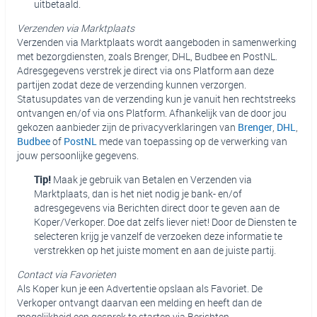
uitbetaald.
Verzenden via Marktplaats
Verzenden via Marktplaats wordt aangeboden in samenwerking
met bezorgdiensten, zoals Brenger, DHL, Budbee en PostNL.
Adresgegevens verstrek je direct via ons Platform aan deze
partijen zodat deze de verzending kunnen verzorgen.
Statusupdates van de verzending kun je vanuit hen rechtstreeks
ontvangen en/of via ons Platform. Afhankelijk van de door jou
gekozen aanbieder zijn de privacyverklaringen van
Brenger
,
DHL
,
Budbee
of
PostNL
mede van toepassing op de verwerking van
jouw persoonlijke gegevens.
Tip!
Maak je gebruik van Betalen en Verzenden via
Marktplaats, dan is het niet nodig je bank- en/of
adresgegevens via Berichten direct door te geven aan de
Koper/Verkoper. Doe dat zelfs liever niet! Door de Diensten te
selecteren krijg je vanzelf de verzoeken deze informatie te
verstrekken op het juiste moment en aan de juiste partij.
Contact via Favorieten
Als Koper kun je een Advertentie opslaan als Favoriet. De
Verkoper ontvangt daarvan een melding en heeft dan de
mogelijkheid een gesprek te starten via Berichten.