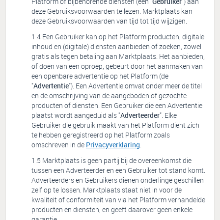
Platform of bijbehorende diensten (een "
Gebruiker
") aan
deze Gebruiksvoorwaarden te lezen. Marktplaats kan
deze Gebruiksvoorwaarden van tijd tot tijd wijzigen.
Een Gebruiker kan op het Platform producten, digitale
inhoud en (digitale) diensten aanbieden of zoeken, zowel
gratis als tegen betaling aan Marktplaats. Het aanbieden,
of doen van een oproep, gebeurt door het aanmaken van
een openbare advertentie op het Platform (de
"
Advertentie
"). Een Advertentie omvat onder meer de titel
en de omschrijving van de aangeboden of gezochte
producten of diensten. Een Gebruiker die een Advertentie
plaatst wordt aangeduid als "
Adverteerder
". Elke
Gebruiker die gebruik maakt van het Platform dient zich
te hebben geregistreerd op het Platform zoals
omschreven in de
Privacyverklaring
.
Marktplaats is geen partij bij de overeenkomst die
tussen een Adverteerder en een Gebruiker tot stand komt.
Adverteerders en Gebruikers dienen onderlinge geschillen
zelf op te lossen. Marktplaats staat niet in voor de
kwaliteit of conformiteit van via het Platform verhandelde
producten en diensten, en geeft daarover geen enkele
garantie.