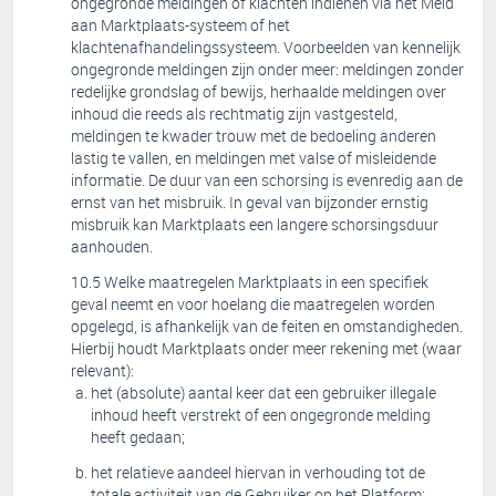
ongegronde meldingen of klachten indienen via het Meld
aan Marktplaats-systeem of het
klachtenafhandelingssysteem. Voorbeelden van kennelijk
ongegronde meldingen zijn onder meer: meldingen zonder
redelijke grondslag of bewijs, herhaalde meldingen over
inhoud die reeds als rechtmatig zijn vastgesteld,
meldingen te kwader trouw met de bedoeling anderen
lastig te vallen, en meldingen met valse of misleidende
informatie. De duur van een schorsing is evenredig aan de
ernst van het misbruik. In geval van bijzonder ernstig
misbruik kan Marktplaats een langere schorsingsduur
aanhouden.
Welke maatregelen Marktplaats in een specifiek
geval neemt en voor hoelang die maatregelen worden
opgelegd, is afhankelijk van de feiten en omstandigheden.
Hierbij houdt Marktplaats onder meer rekening met (waar
relevant):
het (absolute) aantal keer dat een gebruiker illegale
inhoud heeft verstrekt of een ongegronde melding
heeft gedaan;
het relatieve aandeel hiervan in verhouding tot de
totale activiteit van de Gebruiker op het Platform;