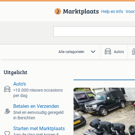
Help en info
Voor
Alle categorieën
Auto's
Uitgelicht
Auto's
>10.000 nieuwe occasions
per dag
Betalen en Verzenden
Snel en eenvoudig geregeld
in Berichten
Starten met Marktplaats
Aan de slag met kopen &