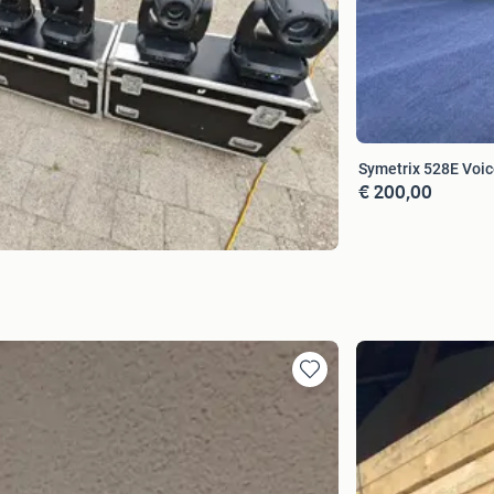
Symetrix 528E Voic
€ 200,00
Toevoegen
aan
favorieten