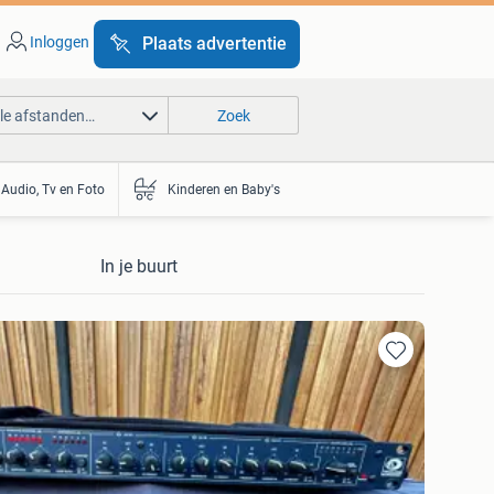
Inloggen
Plaats advertentie
lle afstanden…
Zoek
Audio, Tv en Foto
Kinderen en Baby's
In je buurt
Toevoegen
aan
favorieten