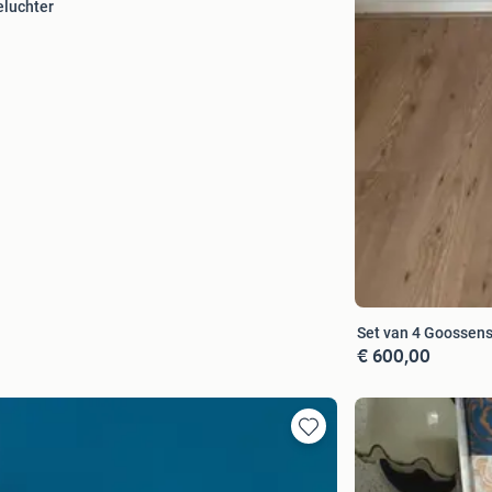
eluchter
Set van 4 Goossens
€ 600,00
Toevoegen
aan
favorieten