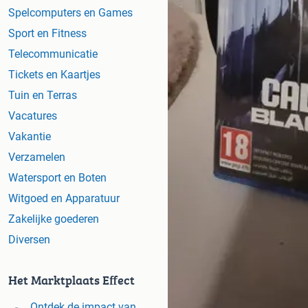
Spelcomputers en Games
Sport en Fitness
Telecommunicatie
Tickets en Kaartjes
Tuin en Terras
Vacatures
Vakantie
Verzamelen
Watersport en Boten
Witgoed en Apparatuur
Zakelijke goederen
Diversen
Het Marktplaats Effect
Ontdek de impact van