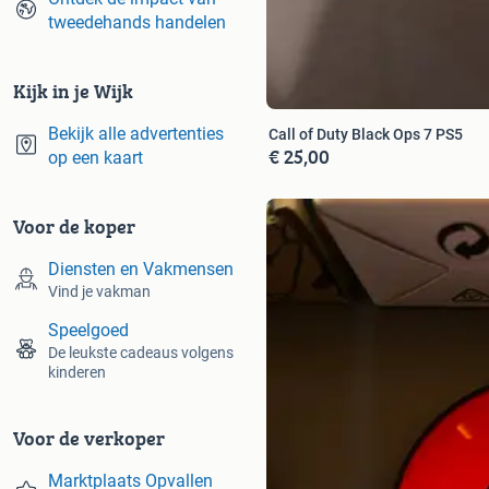
tweedehands handelen
Kijk in je Wijk
Bekijk alle advertenties
Call of Duty Black Ops 7 PS5
€ 25,00
op een kaart
Voor de koper
Diensten en Vakmensen
Vind je vakman
Speelgoed
De leukste cadeaus volgens
kinderen
Voor de verkoper
Marktplaats Opvallen