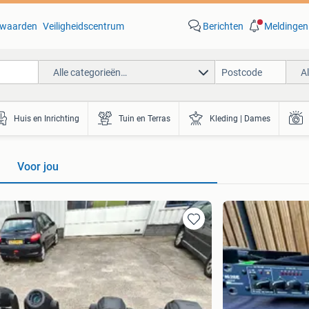
waarden
Veiligheidscentrum
Berichten
Meldingen
Alle categorieën…
A
Huis en Inrichting
Tuin en Terras
Kleding | Dames
Voor jou
Toevoegen
aan
favorieten