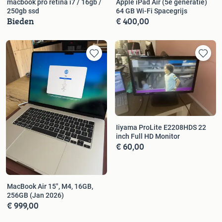
macbook pro retina i7 / 16gb /
Apple iPad Air (5e generatie)
250gb ssd
64 GB Wi-Fi Spacegrijs
Bieden
€ 400,00
Iiyama ProLite E2208HDS 22
inch Full HD Monitor
€ 60,00
MacBook Air 15", M4, 16GB,
256GB (Jan 2026)
€ 999,00