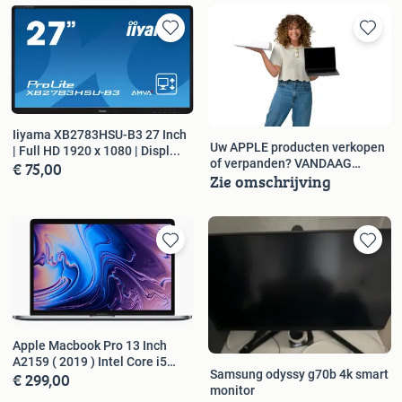
Iiyama XB2783HSU-B3 27 Inch
Uw APPLE producten verkopen
| Full HD 1920 x 1080 | Displ...
of verpanden? VANDAAG
€ 75,00
Zie omschrijving
GEREGELD!
Apple Macbook Pro 13 Inch
A2159 ( 2019 ) Intel Core i5
Samsung odyssy g70b 4k smart
€ 299,00
82...
monitor