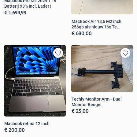
Macbook Pro M4 2024 1TB
Batterij 93% Incl. Lader |
€ 1.699,99
MacBook Air 13,6 M2 inch
256gb als nieuw 16x Te
€ 630,00
koop/ruil
Techly Monitor Arm - Dual
Monitor Beugel
€ 25,00
Macbook retina 12 inch
€ 200,00