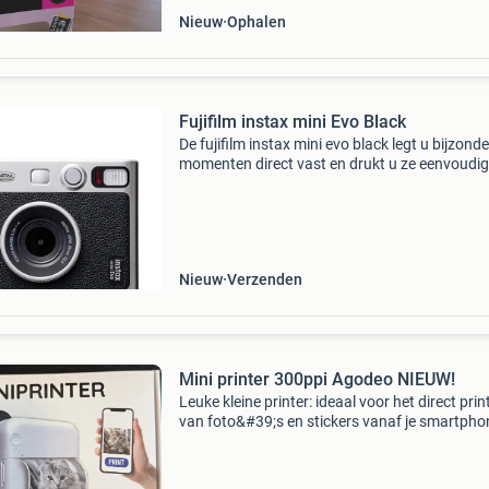
Nieuw
Ophalen
Fujifilm instax mini Evo Black
De fujifilm instax mini evo black legt u bijzond
momenten direct vast en drukt u ze eenvoudig
Zo heeft u altijd snel tastbare herinneringen in
handen. U profiteert onderweg van het compa
en
Nieuw
Verzenden
Mini printer 300ppi Agodeo NIEUW!
Leuke kleine printer: ideaal voor het direct prin
van foto&#39;s en stickers vanaf je smartpho
Met vele accessoires: kleurpapier, witpapier,
stickers - stiften. Afdrukken via een app (bluet