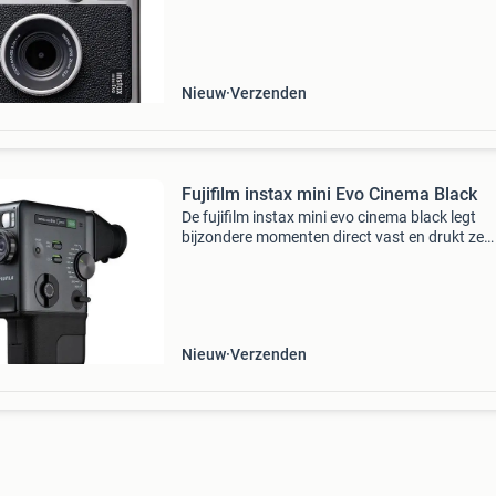
handen. U profiteert onderweg van het compa
en
Nieuw
Verzenden
Fujifilm instax mini Evo Cinema Black
De fujifilm instax mini evo cinema black legt
bijzondere momenten direct vast en drukt ze
eenvoudig af, zodat u waardevolle herinnerin
snel in handen heeft. Dit compacte apparaat i
ideaal voor ond
Nieuw
Verzenden