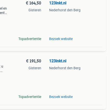
€ 164,50
123inkt.nl
el en
Gisteren
Nederhorst den Berg
ment
t
jke f
Topadvertentie
Bezoek website
€ 191,50
123inkt.nl
t u
Gisteren
Nederhorst den Berg
n
en
kt
Topadvertentie
Bezoek website