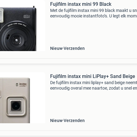
Fujifilm instax mini 99 Black
Met de fujifilm instax mini 99 black maakt u sn
eenvoudig mooie instantfoto’s. U legt elk mo
vast met één druk op de knop. De camera heef
automatische belichting voor heldere en duideli
Nieuw
Verzenden
Fujifilm instax mini LiPlay+ Sand Beige
De fujifilm instax mini liplay+ sand beige neem
eenvoudig overal mee naartoe, zodat u snel e
gemakkelijk uw favoriete momenten vastlegt 
afdrukt. Het compacte en lichte ontwerp maa
deze camera
Nieuw
Verzenden