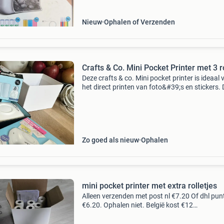
Nieuw
Ophalen of Verzenden
Crafts & Co. Mini Pocket Printer met 3 r
Deze crafts & co. Mini pocket printer is ideaal 
het direct printen van foto&#39;s en stickers. 
printer is inktvrij en werkt via bluetooth, waar
je eenvoudig vanaf je smartphone kun
Zo goed als nieuw
Ophalen
mini pocket printer met extra rolletjes
Alleen verzenden met post nl €7.20 Of dhl pun
€6.20. Ophalen niet. België kost €12
verzendkosten! We hebben nog veel meer te k
zie onze andere advertenties. Geen vinted! Gr