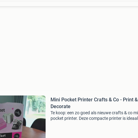
Mini Pocket Printer Crafts & Co - Print &
Decorate
Te koop: een zo goed als nieuwe crafts & co mi
pocket printer. Deze compacte printer is ideaa
het printen en decoreren van foto&#39;s en
notities. Perfect voor creatieve projecten en o