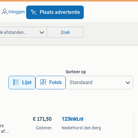
Inloggen
Plaats advertentie
lle afstanden…
Zoek
Sorteer op
Lijst
Foto’s
€ 171,50
123inkt.nl
ere
Gisteren
Nederhorst den Berg
 af.