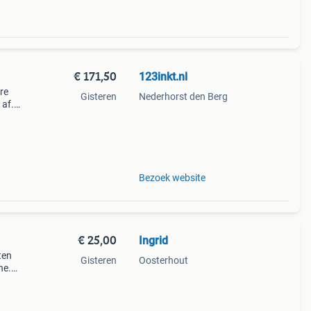
€ 171,50
123inkt.nl
ere
Gisteren
Nederhorst den Berg
 af.
cte
Bezoek website
€ 25,00
Ingrid
ten
Gisteren
Oosterhout
ne.
o