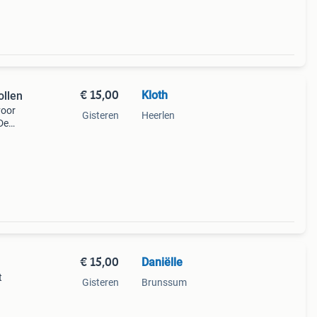
€ 15,00
Kloth
ollen
voor
Gisteren
Heerlen
De
door
€ 15,00
Daniëlle
t
Gisteren
Brunssum
oop