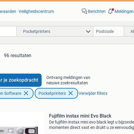
waarden
Veiligheidscentrum
Berichten
Meldingen
Pocketprinters
A
96 resultaten
Ontvang meldingen van
r je zoekopdracht
nieuwe zoekresultaten
en Software
Pocketprinters
Verwijder filters
Fujifilm instax mini Evo Black
De fujifilm instax mini evo black legt u bijzond
momenten direct vast en drukt u ze eenvoudig
Zo heeft u altijd snel tastbare herinneringen in