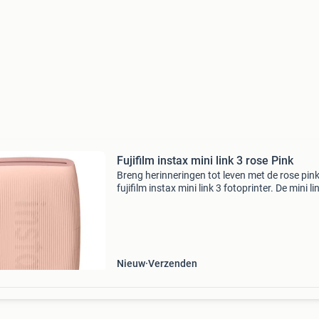
Fujifilm instax mini link 3 rose Pink
Breng herinneringen tot leven met de rose pin
fujifilm instax mini link 3 fotoprinter. De mini li
printer werkt moeiteloos samen met uw
smartphone waardoor u altijd en overal foto’s
afdrukken.
Nieuw
Verzenden