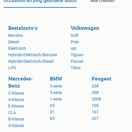
Occasions en jong gebruikte auto's
Alle merken
Bestelauto's
Volkswagen
Benzine
Golf
Diesel
Polo
Elektrisch
up!
Hybride Elektrisch/Benzine
Tiguan
Hybride Elektrisch/Diesel
Passat
LPG
T-Roc
Mercedes-
BMW
Peugeot
Benz
3-serie
208
5-serie
308
C-Klasse
1-serie
2008
A-Klasse
X5
108
E-Klasse
X1
107
CLA
X3
207
B-Klasse
S-Klasse