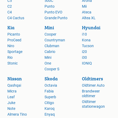
C5
500C
Arona
C2
Punto
Mii
C4
Punto EVO
Ateca
C4 Cactus
Grande Punto
Altea XL
Kia
Mini
Hyundai
Picanto
Cooper
i10
ProCeed
Countryman
Kona
Niro
Clubman
Tucson
Sportage
Cabrio
i20
Rio
Mini
i30
Stonic
One
IONIQ
Cooper S
Nissan
Skoda
Oldtimers
Qashqai
Octavia
Oldtimer Auto
Micra
Fabia
Brandweer
oldtimer
Leaf
Superb
Oldtimer
Juke
Citigo
stationwagon
Note
Karoq
Almera Tino
Enyaq