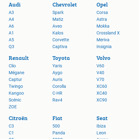
Audi
Chevrolet
Opel
A3
Spark
Corsa
A4
Matiz
Astra
A6
Aveo
Mokka
A1
Kalos
Crossland X
A5
Corvette
Meriva
Q3
Captiva
Insignia
Renault
Toyota
Volvo
Clio
Yaris
V60
Mégane
Aygo
V40
Captur
Auris
V70
Twingo
Corolla
XC60
Kangoo
C-HR
XC40
Scénic
Rav4
XC90
ZOE
Citroën
Fiat
Seat
C3
500
Ibiza
C1
Panda
Leon