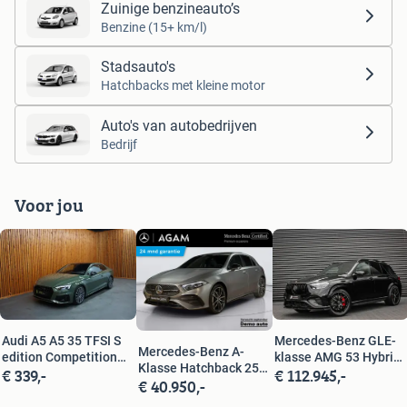
Zuinige benzineauto’s
Benzine (15+ km/l)
Stadsauto's
Hatchbacks met kleine motor
Auto's van autobedrijven
Bedrijf
Voor jou
Audi A5 A5 35 TFSI S
Mercedes-Benz GLE-
Mercedes-Benz A-
edition Competition
klasse AMG 53 Hybrid
Klasse Hatchback 250
€ 339,-
€ 112.945,-
Coupe Automaat 044
4MATIC+ Night Edition
€ 40.950,-
e Business Solution
AMG