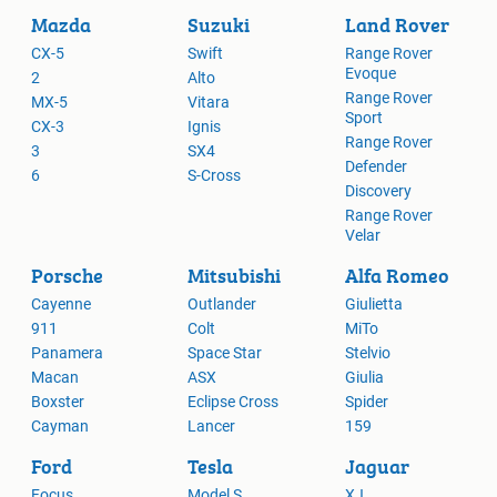
Mazda
Suzuki
Land Rover
CX-5
Swift
Range Rover
Evoque
2
Alto
Range Rover
MX-5
Vitara
Sport
CX-3
Ignis
Range Rover
3
SX4
Defender
6
S-Cross
Discovery
Range Rover
Velar
Porsche
Mitsubishi
Alfa Romeo
Cayenne
Outlander
Giulietta
911
Colt
MiTo
Panamera
Space Star
Stelvio
Macan
ASX
Giulia
Boxster
Eclipse Cross
Spider
Cayman
Lancer
159
Ford
Tesla
Jaguar
Focus
Model S
XJ