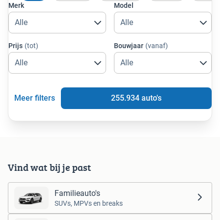
Merk
Model
Prijs
(tot)
Bouwjaar
(vanaf)
Meer filters
255.934
auto's
Vind wat bij je past
Familieauto's
SUVs, MPVs en breaks