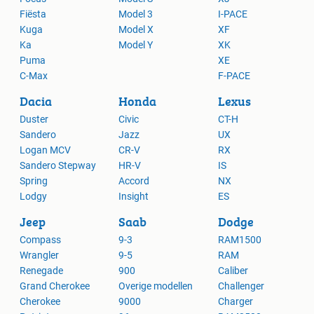
Fiësta
Model 3
I-PACE
Kuga
Model X
XF
Ka
Model Y
XK
Puma
XE
C-Max
F-PACE
Dacia
Honda
Lexus
Duster
Civic
CT-H
Sandero
Jazz
UX
Logan MCV
CR-V
RX
Sandero Stepway
HR-V
IS
Spring
Accord
NX
Lodgy
Insight
ES
Jeep
Saab
Dodge
Compass
9-3
RAM1500
Wrangler
9-5
RAM
Renegade
900
Caliber
Grand Cherokee
Overige modellen
Challenger
Cherokee
9000
Charger