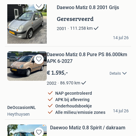
Daewoo Matiz 0.8 2001 Grijs
Bewaren
in
Gereserveerd
Mijn
Favorieten
111.258
km
2001
Pascalle
14 jul 26
Gaanderen
Daewoo Matiz 0.8 Pure PS 86.000km
APK 6-2027
Bewaren
in
€ 1.595,-
Details
Mijn
Favorieten
86.970
km
2002
NAP gecontroleerd
APK bij aflevering
Onderhoudsboekje
DeOccasionNL
14 jul 26
Alle milieu/emissie zones
Heythuysen
Daewoo Matiz 0.8 Spirit / dakraam