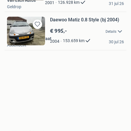
Van Esch Auto's
Favorieten
126.928
km
2001
31 jul 26
Geldrop
Daewoo Matiz 0.8 Style (bj 2004)
€ 995,-
Bewaren
Details
in
Autohandel Dorpsstraat
Mijn
153.659
km
2004
30 jul 26
Assendelft
Favorieten