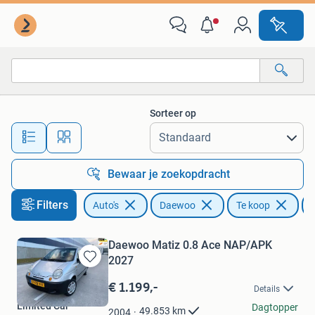
Daewoo
Sorteer op
Alle afstanden…
Bewaar je zoekopdracht
Filters
Auto's
Daewoo
Te koop
Daewoo Matiz 0.8 Ace NAP/APK
2027
Bewaren
in
€ 1.199,-
Details
Mijn
Limited Car
Favorieten
Dagtopper
49.853
km
2004