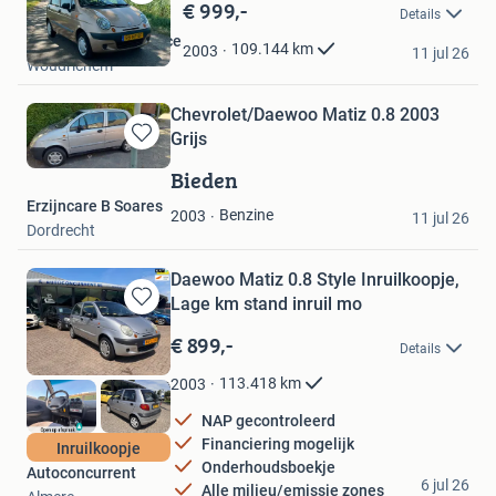
€ 999,-
Bewaren
Details
in
J&J Trading & Service
Mijn
109.144
km
2003
11 jul 26
Woudrichem
Favorieten
Chevrolet/Daewoo Matiz 0.8 2003
Grijs
Bewaren
in
Bieden
Mijn
Erzijncare B Soares
Favorieten
Benzine
2003
11 jul 26
Dordrecht
Daewoo Matiz 0.8 Style Inruilkoopje,
Lage km stand inruil mo
Bewaren
in
€ 899,-
Details
Mijn
Favorieten
113.418
km
2003
NAP gecontroleerd
Financiering mogelijk
Inruilkoopje
Onderhoudsboekje
Autoconcurrent
6 jul 26
Alle milieu/emissie zones