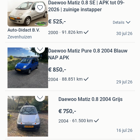
Daewoo Matiz 0.8 SE | APK tot 09-
2026 | zuinige instapper
Bewaren
in
€ 525,-
Details
Mijn
Auto-Didact B.V.
Favorieten
91.826
km
2000
30 jul 26
Zevenhuizen
Daewoo Matiz Pure 0.8 2004 Blauw
Bewaren
NAP APK
in
Mijn
€ 850,-
Favorieten
Frans Kortenraij
88.851
km
2004
29 jul 26
Nijmegen
Daewoo Matiz 0.8 2004 Grijs
Bewaren
in
€ 750,-
Mijn
Favorieten
61.500
km
2004
Gijs ter Braak
16 jul 26
Amsterdam