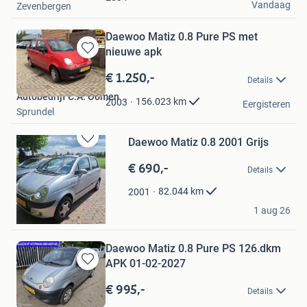
Vandaag
Zevenbergen
Daewoo Matiz 0.8 Pure PS met
nieuwe apk
Bewaren
in
€ 1.250,-
Details
Mijn
Autobedrijf C.A. Oomen
Favorieten
156.023
km
2003
Eergisteren
Sprundel
Daewoo Matiz 0.8 2001 Grijs
Bewaren
in
€ 690,-
Details
Mijn
Favorieten
82.044
km
2001
Keyvan
1 aug 26
Amsterdam
Daewoo Matiz 0.8 Pure PS 126.dkm
APK 01-02-2027
Bewaren
in
€ 995,-
Details
Mijn