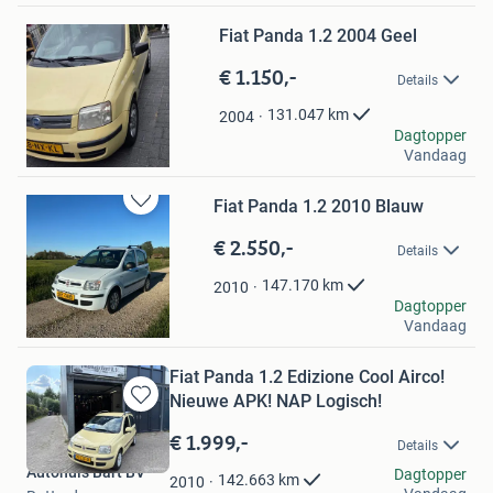
Bewaren
Fiat Panda 1.2 2004 Geel
in
Mijn
€ 1.150,-
Favorieten
Details
131.047
km
2004
Karin
Dagtopper
Vandaag
Nieuw-Weerdinge
Fiat Panda 1.2 2010 Blauw
Bewaren
in
€ 2.550,-
Details
Mijn
Favorieten
147.170
km
2010
SvE Cars
Dagtopper
Vandaag
Langbroek
Fiat Panda 1.2 Edizione Cool Airco!
Nieuwe APK! NAP Logisch!
Bewaren
in
€ 1.999,-
Details
Mijn
Autohuis Bart BV
Favorieten
Dagtopper
142.663
km
2010