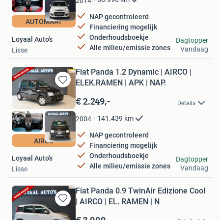
2014
NAP gecontroleerd
AUTOMAAT
Financiering mogelijk
Onderhoudsboekje
Loyaal Auto's
Dagtopper
Alle milieu/emissie zones
Vandaag
Lisse
Fiat Panda 1.2 Dynamic | AIRCO |
ELEK.RAMEN | APK | NAP.
Bewaren
in
€ 2.249,-
Details
Mijn
Favorieten
141.439
km
2004
NAP gecontroleerd
AIRCO
Financiering mogelijk
Onderhoudsboekje
Loyaal Auto's
Dagtopper
Alle milieu/emissie zones
Vandaag
Lisse
Fiat Panda 0.9 TwinAir Edizione Cool
| AIRCO | EL. RAMEN | N
Bewaren
in
€ 3.999,-