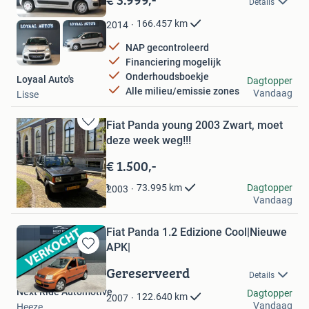
Details
Mijn
Favorieten
166.457
km
2014
NAP gecontroleerd
Financiering mogelijk
Onderhoudsboekje
Loyaal Auto's
Dagtopper
Alle milieu/emissie zones
Vandaag
Lisse
Fiat Panda young 2003 Zwart, moet
Bewaren
deze week weg!!!
in
Mijn
€ 1.500,-
Favorieten
SelectedbySebastian
Dagtopper
73.995
km
2003
Vandaag
Rotterdam
Fiat Panda 1.2 Edizione Cool|Nieuwe
APK|
Bewaren
in
Gereserveerd
Details
Mijn
Next Ride Automotive
Favorieten
Dagtopper
122.640
km
2007
Vandaag
Heeze