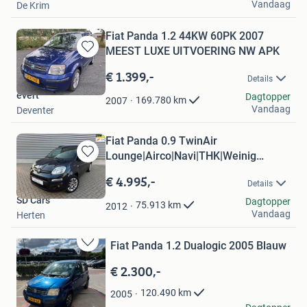
Vandaag
De Krim
Fiat Panda 1.2 44KW 60PK 2007
MEEST LUXE UITVOERING NW APK
Bewaren
in
€ 1.399,-
Details
Mijn
evert
Favorieten
Dagtopper
169.780
km
2007
Vandaag
Deventer
Fiat Panda 0.9 TwinAir
Lounge|Airco|Navi|THK|Weinig
Bewaren
km's|NAP
in
€ 4.995,-
Details
Mijn
SD Cars
Favorieten
Dagtopper
75.913
km
2012
Vandaag
Herten
Fiat Panda 1.2 Dualogic 2005 Blauw
Bewaren
in
€ 2.300,-
Mijn
Favorieten
120.490
km
2005
alaeldin raslan