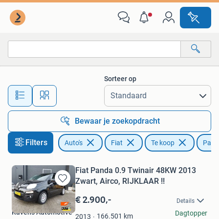
Fiat
Sorteer op
Alle afstanden…
Bewaar je zoekopdracht
Filters
Auto's
Fiat
Te koop
Pand
Fiat Panda 0.9 Twinair 48KW 2013
Zwart, Airco, RIJKLAAR !!
Bewaren
in
€ 2.900,-
Details
Mijn
Ravens Automotive
Dagtopper
Favorieten
166.501
km
2013