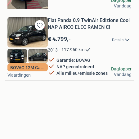
Dagtopper
Vandaag
Amersfoort
Fiat Panda 0.9 TwinAir Edizione Cool
NAP AIRCO ELEC RAMEN CI
Bewaren
in
€ 4.799,-
Details
Mijn
Favorieten
117.960
km
2013
Garantie: BOVAG
NAP gecontroleerd
BOVAG 12M Garantie
Autohuis de Vaart
Dagtopper
Alle milieu/emissie zones
Vandaag
Vlaardingen