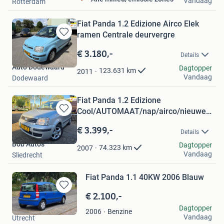
Vandaag
Rotterdam
Fiat Panda 1.2 Edizione Airco Elek
ramen Centrale deurvergre
Bewaren
in
€ 3.180,-
Details
Mijn
Auto Dodewaard
Favorieten
Dagtopper
123.631
km
2011
Vandaag
Dodewaard
Fiat Panda 1.2 Edizione
Cool/AUTOMAAT/nap/airco/nieuwe
Bewaren
apk 1
in
€ 3.399,-
Details
Mijn
Bob Auto's
Favorieten
Dagtopper
74.323
km
2007
Vandaag
Sliedrecht
Fiat Panda 1.1 40KW 2006 Blauw
€ 2.100,-
Bewaren
in
Eefje
Dagtopper
Benzine
2006
Mijn
Vandaag
Utrecht
Favorieten