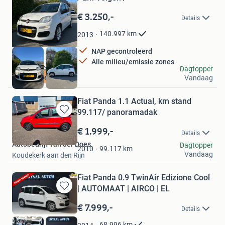
in
Mijn
€ 3.250,-
Details
Favorieten
140.997
km
2013
NAP gecontroleerd
Alle milieu/emissie zones
Zwager Occasions
Dagtopper
NW APK en Banden
Vandaag
Dordrecht
Fiat Panda 1.1 Actual, km stand
99.117/ panoramadak
Bewaren
in
€ 1.999,-
Details
Mijn
Autobedrijf van der Does
Dagtopper
Favorieten
99.117
km
2010
Vandaag
Koudekerk aan den Rijn
Fiat Panda 0.9 TwinAir Edizione Cool
| AUTOMAAT | AIRCO | EL
Bewaren
in
€ 7.999,-
Details
Mijn
Favorieten
68.996
km