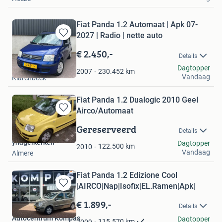
Fiat Panda 1.2 Automaat | Apk 07-
2027 | Radio | nette auto
Bewaren
in
€ 2.450,-
Details
Mijn
Buitenhuis Auto's
Dagtopper
Favorieten
230.452
km
2007
Vandaag
Klarenbeek
Fiat Panda 1.2 Dualogic 2010 Geel
Airco/Automaat
Bewaren
in
Gereserveerd
Details
Mijn
ynagelkerken
Dagtopper
Favorieten
122.500
km
2010
Vandaag
Almere
Fiat Panda 1.2 Edizione Cool
|AIRCO|Nap|Isofix|EL.Ramen|Apk|
Bewaren
in
€ 1.899,-
Details
Mijn
Autocentrum Kompas
Favorieten
Dagtopper
115.570
km