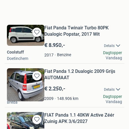
Fiat Panda Twinair Turbo 80PK
Dualogic Popstar, 2017 Wit
Bewaren
in
€ 8.950,-
Details
Mijn
Coolstuff
Dagtopper
Favorieten
Benzine
2017
Vandaag
Doetinchem
Fiat Panda 1.2 Dualogic 2009 Grijs
AUTOMAAT
Bewaren
in
€ 2.250,-
Details
Mijn
John
Dagtopper
Favorieten
148.906
km
2009
Vandaag
Breda
FIAT Panda 1.1 40KW Active Zéér
Zuinig APK 3/6/2027
Bewaren