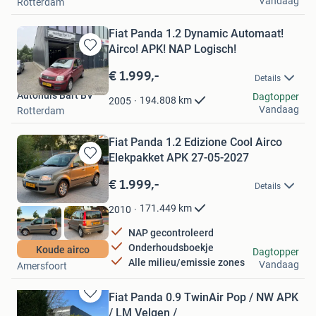
Vandaag
Rotterdam
Fiat Panda 1.2 Dynamic Automaat!
Airco! APK! NAP Logisch!
Bewaren
in
€ 1.999,-
Details
Mijn
Autohuis Bart BV
Favorieten
Dagtopper
194.808
km
2005
Vandaag
Rotterdam
Fiat Panda 1.2 Edizione Cool Airco
Elekpakket APK 27-05-2027
Bewaren
in
€ 1.999,-
Details
Mijn
Favorieten
171.449
km
2010
NAP gecontroleerd
Onderhoudsboekje
Koude airco
Fly Cars
Dagtopper
Alle milieu/emissie zones
Vandaag
Amersfoort
Fiat Panda 0.9 TwinAir Pop / NW APK
Bewaren
/ LM Velgen /