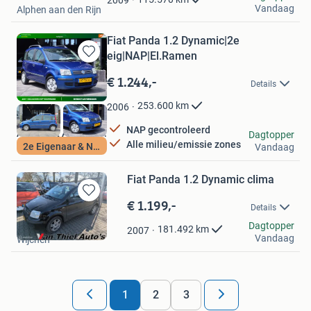
2009
Vandaag
Alphen aan den Rijn
Fiat Panda 1.2 Dynamic|2e
eig|NAP|El.Ramen
Bewaren
in
€ 1.244,-
Details
Mijn
Favorieten
253.600
km
2006
NAP gecontroleerd
Adequaat Auto's B.V.
Dagtopper
Alle milieu/emissie zones
2e Eigenaar & NAP
Vandaag
Ter Aar
Fiat Panda 1.2 Dynamic clima
€ 1.199,-
Bewaren
Details
in
van Thiel auto's
Dagtopper
Mijn
181.492
km
2007
Vandaag
Wijchen
Favorieten
1
2
3