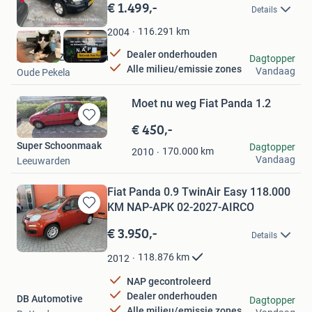
in
€ 1.499,-
Details
Mijn
Favorieten
116.291
km
2004
Dealer onderhouden
Autohuis Zuiderveen
Dagtopper
Alle milieu/emissie zones
Vandaag
Oude Pekela
Moet nu weg Fiat Panda 1.2
€ 450,-
Bewaren
in
Super Schoonmaak
Dagtopper
170.000
km
2010
Mijn
Vandaag
Leeuwarden
Favorieten
Fiat Panda 0.9 TwinAir Easy 118.000
KM NAP-APK 02-2027-AIRCO
Bewaren
in
€ 3.950,-
Details
Mijn
Favorieten
118.876
km
2012
NAP gecontroleerd
Dealer onderhouden
DB Automotive
Dagtopper
Alle milieu/emissie zones