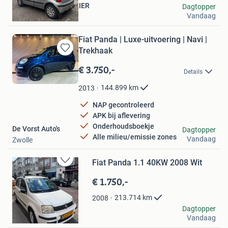
MIWI VERHUIS KOERIER
Dagtopper
Vandaag
Groningen
Fiat Panda | Luxe-uitvoering | Navi |
Trekhaak
Bewaren
in
€ 3.750,-
Details
Mijn
Favorieten
144.899
km
2013
NAP gecontroleerd
APK bij aflevering
Onderhoudsboekje
De Vorst Auto's
Dagtopper
Alle milieu/emissie zones
Vandaag
Zwolle
Fiat Panda 1.1 40KW 2008 Wit
Bewaren
in
€ 1.750,-
Mijn
Favorieten
213.714
km
2008
George
Dagtopper
Vandaag
Rotterdam