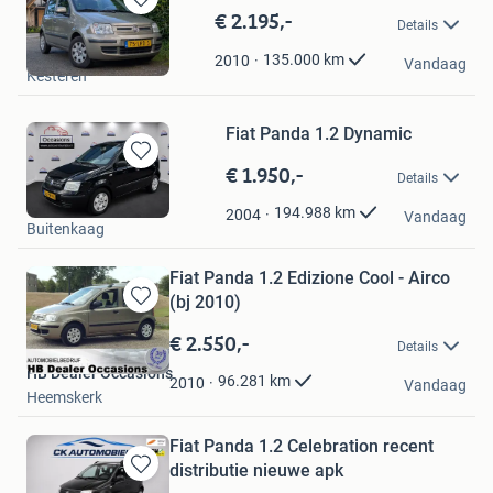
€ 2.195,-
Bewaren
Details
in
Mik
Mijn
135.000
km
2010
Vandaag
Kesteren
Favorieten
Fiat Panda 1.2 Dynamic
€ 1.950,-
Bewaren
Details
in
Autocentrum JDS
Mijn
194.988
km
2004
Vandaag
Buitenkaag
Favorieten
Fiat Panda 1.2 Edizione Cool - Airco
(bj 2010)
Bewaren
in
€ 2.550,-
Details
Mijn
HB Dealer Occasions
Favorieten
96.281
km
2010
Vandaag
Heemskerk
Fiat Panda 1.2 Celebration recent
distributie nieuwe apk
Bewaren