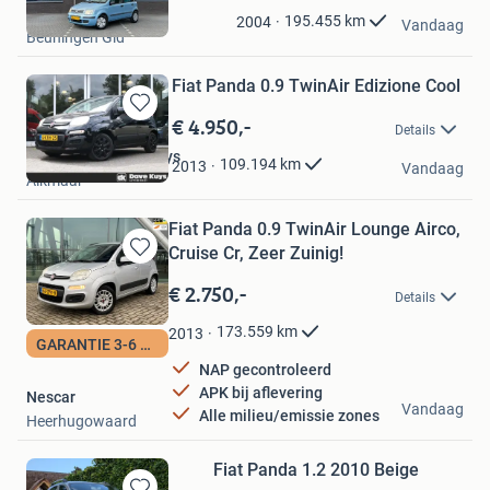
Gerrits Ocassions
Mijn
195.455
km
2004
Vandaag
Beuningen Gld
Favorieten
Fiat Panda 0.9 TwinAir Edizione Cool
€ 4.950,-
Bewaren
Details
in
Autobedrijf Dave Kuys
Mijn
109.194
km
2013
Vandaag
Alkmaar
Favorieten
Fiat Panda 0.9 TwinAir Lounge Airco,
Cruise Cr, Zeer Zuinig!
Bewaren
in
€ 2.750,-
Details
Mijn
Favorieten
173.559
km
2013
GARANTIE 3-6 MAAND
NAP gecontroleerd
APK bij aflevering
Nescar
Vandaag
Alle milieu/emissie zones
Heerhugowaard
Fiat Panda 1.2 2010 Beige