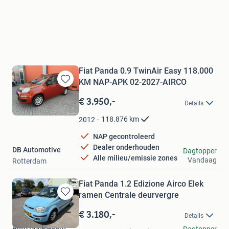
Fiat Panda 0.9 TwinAir Easy 118.000
KM NAP-APK 02-2027-AIRCO
Bewaren
in
€ 3.950,-
Details
Mijn
Favorieten
118.876
km
2012
NAP gecontroleerd
Dealer onderhouden
DB Automotive
Dagtopper
Alle milieu/emissie zones
Vandaag
Rotterdam
Fiat Panda 1.2 Edizione Airco Elek
ramen Centrale deurvergre
Bewaren
in
€ 3.180,-
Details
Mijn
Auto Dodewaard
Favorieten
Dagtopper