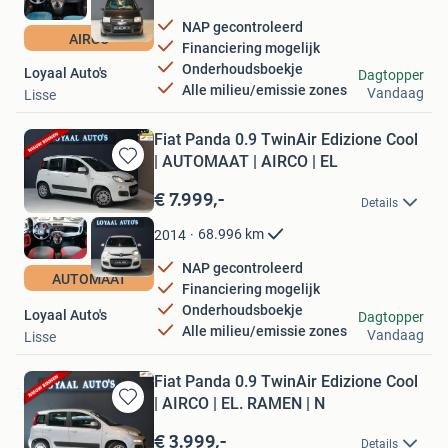
NAP gecontroleerd
AIRCO
Financiering mogelijk
Onderhoudsboekje
Loyaal Auto's
Dagtopper
Alle milieu/emissie zones
Vandaag
Lisse
Fiat Panda 0.9 TwinAir Edizione Cool
| AUTOMAAT | AIRCO | EL
Bewaren
in
€ 7.999,-
Details
Mijn
Favorieten
68.996
km
2014
NAP gecontroleerd
AUTOMAAT
Financiering mogelijk
Onderhoudsboekje
Loyaal Auto's
Dagtopper
Alle milieu/emissie zones
Vandaag
Lisse
Fiat Panda 0.9 TwinAir Edizione Cool
| AIRCO | EL. RAMEN | N
Bewaren
in
€ 3.999,-
Details