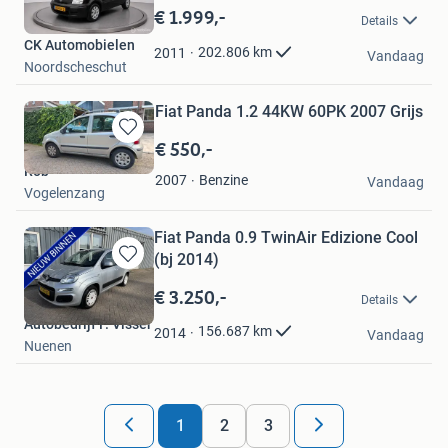
in
€ 1.999,-
Details
Mijn
CK Automobielen
Favorieten
202.806
km
2011
Vandaag
Noordscheschut
Fiat Panda 1.2 44KW 60PK 2007 Grijs
€ 550,-
Bewaren
in
Rob
Benzine
2007
Mijn
Vandaag
Vogelenzang
Favorieten
Fiat Panda 0.9 TwinAir Edizione Cool
(bj 2014)
Bewaren
in
€ 3.250,-
Details
Mijn
Autobedrijf F. Visser
Favorieten
156.687
km
2014
Vandaag
Nuenen
1
2
3