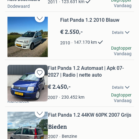
123.631
km
2011
Vandaag
Dodewaard
Fiat Panda 1.2 2010 Blauw
Bewaren
in
€ 2.550,-
Details
Mijn
Favorieten
147.170
km
2010
SvE Cars
Dagtopper
Vandaag
Langbroek
Fiat Panda 1.2 Automaat | Apk 07-
2027 | Radio | nette auto
Bewaren
in
€ 2.450,-
Details
Mijn
Buitenhuis Auto's
Dagtopper
Favorieten
230.452
km
2007
Vandaag
Klarenbeek
Fiat Panda 1.2 44KW 60PK 2007 Grijs
Bewaren
in
Bieden
Mijn
Favorieten
Benzine
2007