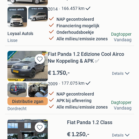
Mijn
Favorieten
166.457
km
2014
NAP gecontroleerd
Financiering mogelijk
Onderhoudsboekje
Loyaal Auto's
Dagtopper
Alle milieu/emissie zones
Vandaag
Lisse
Fiat Panda 1.2 Edizione Cool Airco
Nw Koppeling & APK ✅
Bewaren
in
€ 1.750,-
Details
Mijn
Favorieten
177.075
km
2009
NAP gecontroleerd
APK bij aflevering
Distributie zgan
Rodo Auto's
Dagtopper
Alle milieu/emissie zones
Vandaag
Dordrecht
Fiat Panda 1.2 Class
€ 1.250,-
Bewaren
Details
in