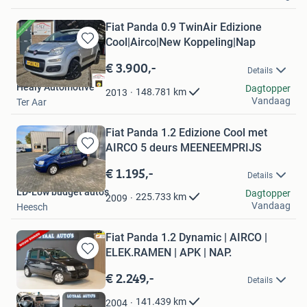
Fiat Panda 0.9 TwinAir Edizione
Cool|Airco|New Koppeling|Nap
Bewaren
in
€ 3.900,-
Details
Mijn
Healy Automotive
Favorieten
Dagtopper
148.781
km
2013
Vandaag
Ter Aar
Fiat Panda 1.2 Edizione Cool met
AIRCO 5 deurs MEENEEMPRIJS
Bewaren
in
€ 1.195,-
Details
Mijn
LD-Low budget auto's
Favorieten
Dagtopper
225.733
km
2009
Vandaag
Heesch
Fiat Panda 1.2 Dynamic | AIRCO |
ELEK.RAMEN | APK | NAP.
Bewaren
in
€ 2.249,-
Details
Mijn
Favorieten
141.439
km
2004