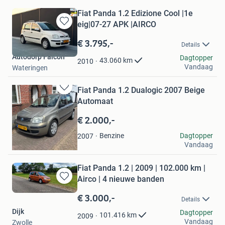
Fiat Panda 1.2 Edizione Cool |1e
eig|07-27 APK |AIRCO
Bewaren
in
€ 3.795,-
Details
Mijn
Autodorp Falcon
Favorieten
Dagtopper
43.060
km
2010
Vandaag
Wateringen
Fiat Panda 1.2 Dualogic 2007 Beige
Bewaren
Automaat
in
Mijn
€ 2.000,-
Favorieten
Klassieker
Benzine
Dagtopper
2007
Vandaag
Groningen
Fiat Panda 1.2 | 2009 | 102.000 km |
Airco | 4 nieuwe banden
Bewaren
in
€ 3.000,-
Details
Mijn
Dijk
Favorieten
Dagtopper
101.416
km
2009
Vandaag
Zwolle