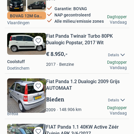
Garantie: BOVAG
NAP gecontroleerd
BOVAG 12M Garantie
Autohuis de Vaart
Dagtopper
Alle milieu/emissie zones
Vandaag
Vlaardingen
Fiat Panda Twinair Turbo 80PK
Dualogic Popstar, 2017 Wit
Bewaren
in
€ 8.950,-
Details
Mijn
Coolstuff
Dagtopper
Favorieten
Benzine
2017
Vandaag
Doetinchem
Fiat Panda 1.2 Dualogic 2009 Grijs
AUTOMAAT
Bewaren
in
Bieden
Details
Mijn
John
Dagtopper
Favorieten
148.906
km
2009
Vandaag
Breda
FIAT Panda 1.1 40KW Active Zéér
Zuinig APK 3/6/2027