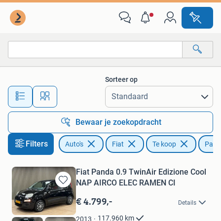
Fiat
Sorteer op
Alle afstanden…
Bewaar je zoekopdracht
Filters
Auto's
Fiat
Te koop
Pand
Fiat Panda 0.9 TwinAir Edizione Cool
NAP AIRCO ELEC RAMEN CI
Bewaren
in
€ 4.799,-
Details
Mijn
Favorieten
117.960
km
2013