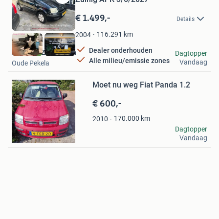
Bewaren
in
€ 1.499,-
Details
Mijn
Favorieten
116.291
km
2004
Dealer onderhouden
Autohuis Zuiderveen
Dagtopper
Alle milieu/emissie zones
Vandaag
Oude Pekela
Bewaren
in
Mijn
Moet nu weg Fiat Panda 1.2
Favorieten
€ 600,-
170.000
km
2010
Super Schoonmaak
Dagtopper
Vandaag
Leeuwarden