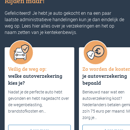
Rijden maar!
Gefeliciteerd! Je hebt je auto gekocht en na een paar
laatste administratieve handelingen kun je dan eindelijk de
weg op. Lees hier alles over je verzekeringen en het op
naam zetten van je kentekenbewijs.
Veilig de weg op:
Zo worden de koste
welke autoverzekering
je autoverzekering
kies je?
bepaald
Nadat je de perfecte auto hebt
Benieuwd naar wat een
gevonden en hebt nagedacht over
autoverzekering kost?
de wegenbelasting,
Nederlanders betalen gem
brandstofkosten en…
zo'n 75 euro per maand. 
zorg je…