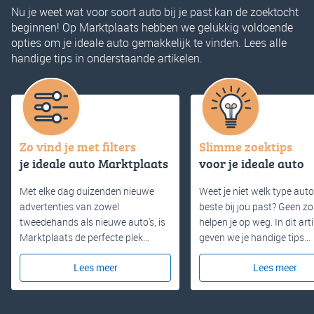
Nu je weet wat voor soort auto bij je past kan de zoektocht
beginnen! Op Marktplaats hebben we gelukkig voldoende
opties om je ideale auto gemakkelijk te vinden. Lees alle
handige tips in onderstaande artikelen.
Zo vind je met filters
Slimme zoektips
je ideale auto Marktplaats
voor je ideale auto
Met elke dag duizenden nieuwe
Weet je niet welk type auto
advertenties van zowel
beste bij jou past? Geen zo
tweedehands als nieuwe auto's, is
helpen je op weg. In dit arti
Marktplaats de perfecte plek…
geven we je handige tips…
Lees meer
Lees meer