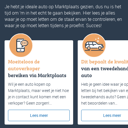
Je hebt je ideale auto op Marktplaats gezien, dus nu is het
tijd om ‘m in het echt te gaan bekijken. Hier lees je alles
waar je op moet letten om de staat ervan te controleren, en
waar je op moet letten tijdens je proefrit. Succes!
Moeiteloos de
Dit bepaalt de kwali
autoverkoper
van een tweedehan
bereiken via Marktplaats
auto
Wil je een auto kopen op
Heb je geen idee waar je o
Marktplaats, maar weet je niet hoe
letten bij het bekijken van 
je in contact kunt komen met een
tweedehands auto? Geen 
verkoper? Geen zorgen!...
het beoordelen van…
Lees meer
Lees meer