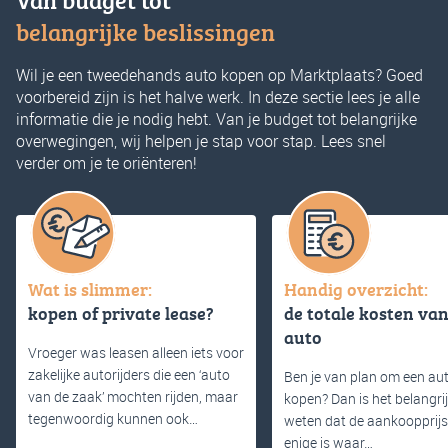
Van budget tot
belangrijke beslissingen
Wil je een tweedehands auto kopen op Marktplaats? Goed
voorbereid zijn is het halve werk. In deze sectie lees je alle
informatie die je nodig hebt. Van je budget tot belangrijke
overwegingen, wij helpen je stap voor stap. Lees snel
verder om je te oriënteren!
Wat is slimmer:
Handig overzicht:
kopen of private lease?
de totale kosten van
auto
Vroeger was leasen alleen iets voor
zakelijke autorijders die een ‘auto
Ben je van plan om een aut
van de zaak’ mochten rijden, maar
kopen? Dan is het belangri
tegenwoordig kunnen ook…
weten dat de aankoopprijs 
enige is waar…